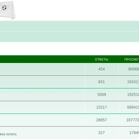
ОТВЕТЫ
ПРОСМО
454
8096
831
19101
5069
19251
23117
68941
28857
16777
327
1784
ивка попить