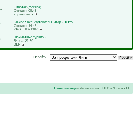
Спартак (Москва)
04
Сегодня, 08:48
черный аист
Kill And Save: футболёры. Игорь Нетто - …
85
Сегодня, 14:45
KROT18091987
Шахматные турниры
43
Вчера, 21:50
BEN
Перейти:
Наша команда
• Часовой пояс: UTC + 3 часа • EU