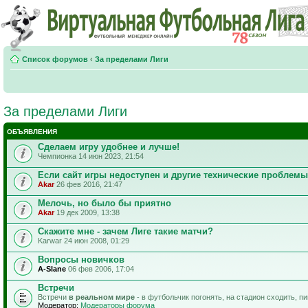
Список форумов
‹
За пределами Лиги
За пределами Лиги
ОБЪЯВЛЕНИЯ
Сделаем игру удобнее и лучше!
Чемпионка 14 июн 2023, 21:54
Если сайт игры недоступен и другие технические проблемы
Akar
26 фев 2016, 21:47
Мелочь, но было бы приятно
Akar
19 дек 2009, 13:38
Скажите мне - зачем Лиге такие матчи?
Karwar 24 июн 2008, 01:29
Вопросы новичков
A-Slane
06 фев 2006, 17:04
Встречи
Встречи
в реальном мире
- в футбольчик погонять, на стадион сходить, п
Модератор:
Модераторы форума