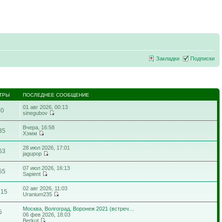
Закладки
Подписки
ТРЫ
ПОСЛЕДНЕЕ СООБЩЕНИЕ
01 авг 2026, 00:13
60
sinegubov
Вчера, 16:58
35
Хэмм
28 июл 2026, 17:01
63
jagupop
07 июл 2026, 16:13
55
Sapient
02 авг 2026, 11:03
215
Uranium235
Москва, Волгоград, Воронеж 2021 (встреч…
5
06 фев 2026, 18:03
Berkut