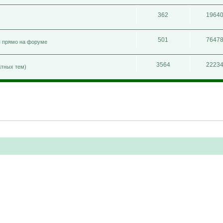
362
1964
501
7647
я прямо на форуме
3564
2223
ктных тем)