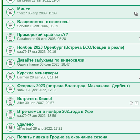
Mr kredo 27 авг 2022, 19:04
Минск
*лекс* 05 апр 2009, 11:09
Владивосток, отзовитесь!
Servitut 15 авг 2006, 08:29
Приморский край есть??
Pacahontas 09 июн 2006, 05:20
Ноябрь 2023 Оренбург (Встреча ВСОЛовцев в реале)
saa79 17 окт 2023, 20:16
Давайте забухаем по видеосвязи!
Одuн в kаное 08 фев 2023, 18:47
Курские менеджеры
Barmen 28 авг 2007, 11:14
Февраль 2023 (встреча Волгоград, Махачкала, Дербент)
saa79 26 дек 2022, 12:53
Встречи в Киеве!
Alfer 30 ноя 2007, 20:57
1
Втречаемся в ноябре 2021года в Уфе
saa79 07 авг 2021, 13:56
удалено
ulTro (ua) 29 апр 2022, 17:21
Попить пивка в Гродно за окончание сезона