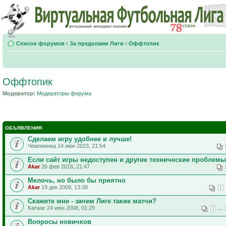
Список форумов
‹
За пределами Лиги
‹
Оффтопик
Оффтопик
Модератор:
Модераторы форума
ОБЪЯВЛЕНИЯ
Сделаем игру удобнее и лучше!
Чемпионка 14 июн 2023, 21:54
Если сайт игры недоступен и другие технические проблемы
Akar
26 фев 2016, 21:47
Мелочь, но было бы приятно
Akar
19 дек 2009, 13:38
1
Скажите мне - зачем Лиге такие матчи?
Karwar 24 июн 2008, 01:29
...
1
Вопросы новичков