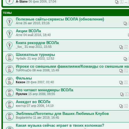
A-Slane
06 фев 2006, 17:04
...
1
ТЕМЫ
Полезные сайты-сервисы ВСОЛА (обновление)
Arne 26 авг 2010, 23:16
Акции ВСОЛа
Arne 04 май 2016, 18:40
Книга рекордов ВСОЛа
_fox_ 31 мар 2011, 15:55
1
Шахматные турниры
Чубайс 21 апр 2023, 12:52
Игроки со смешными фамилиями/Команды со смешным на
ToRRnaDo 08 янв 2008, 15:49
1
Фильмы
Кехон
28 фев 2007, 01:40
1
Что читают менеджеры ВСОЛа
Пухлик
15 апр 2006, 08:55
1
Анекдот во ВСОЛе
вихтор 07 апр 2008, 14:19
1
Эмблемы/Логотипы для Ваших Любимых Клубов
Bogdaninho 11 авг 2019, 16:45
Какая музыка сейчас играет в твоих колонках?