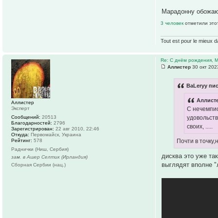
Марадонну обожаю
3 человек
отметили это
Tout est pour le mieux d
Re: С днём рождения, 
Аллистер
30 окт 202
ВаLeryy пис
Аллисте
Аллистер
Эксперт
С нечемпио
Сообщений:
20513
удовольств
Благодарностей:
2796
своих, .....
Зарегистрирован:
22 авг 2010, 22:46
Откуда:
Первомайск, Украина
Рейтинг:
578
Почти в точку,н
Раднички (Ниш, Сербия)
дисква это уже та
зам. в Ашер Селтик (Ирландия)
выглядят вполне "
Сборная Сербии (нац.)