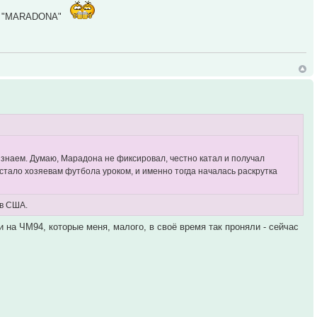
имя "MARADONA"
 знаем. Думаю, Марадона не фиксировал, честно катал и получал
 стало хозяевам футбола уроком, и именно тогда началась раскрутка
4 в США.
и на ЧМ94, которые меня, малого, в своё время так проняли - сейчас