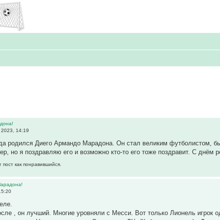
дона!
 2023, 14:19
ода родился Диего Армандо Марадона. Он стал великим футболистом, бы
ер, но я поздравляю его и возможно кто-то его тоже поздравит. С днём
т пост как понравившийся.
Марадона!
15:20
еле.
после , он лучший. Многие уровняли с Месси. Вот только Лионель игрок 