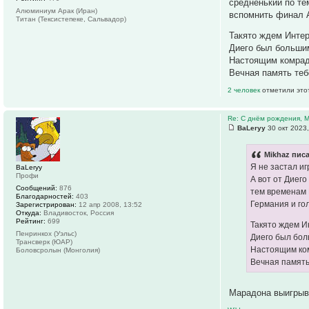
средненький по те
Алюминиум Арак (Иран)
вспомнить финал А
Титан (Тексистепеке, Сальвадор)
Такято ждем Интер
Диего был больши
Настоящим комра
Вечная память теб
2 человек
отметили это
Re: С днём рождения, 
ВаLeryy
30 окт 2023,
Mikhaz писа
Я не застал иг
ВаLeryy
Профи
А вот от Диего
Сообщений:
876
тем временам 
Благодарностей:
403
Германия и го
Зарегистрирован:
12 апр 2008, 13:52
Откуда:
Владивосток, Россия
Рейтинг:
699
Такято ждем И
Пенринкох (Уэльс)
Диего был бол
Трансверк (ЮАР)
Настоящим ко
Боловсролын (Монголия)
Вечная память
Марадона выигрыв