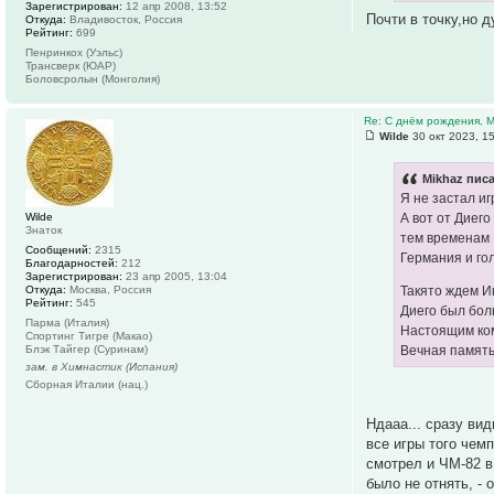
Зарегистрирован:
12 апр 2008, 13:52
Почти в точку,но д
Откуда:
Владивосток, Россия
Рейтинг:
699
Пенринкох (Уэльс)
Трансверк (ЮАР)
Боловсролын (Монголия)
Re: С днём рождения, 
Wilde
30 окт 2023, 1
Mikhaz писа
Я не застал иг
Wilde
А вот от Диего
Знаток
тем временам 
Сообщений:
2315
Германия и го
Благодарностей:
212
Зарегистрирован:
23 апр 2005, 13:04
Откуда:
Москва, Россия
Такято ждем И
Рейтинг:
545
Диего был бол
Парма (Италия)
Настоящим ко
Спортинг Тигре (Макао)
Блэк Тайгер (Суринам)
Вечная память
зам. в Химнастик (Испания)
Сборная Италии (нац.)
Ндааа... сразу вид
все игры того чем
смотрел и ЧМ-82 в
было не отнять, -