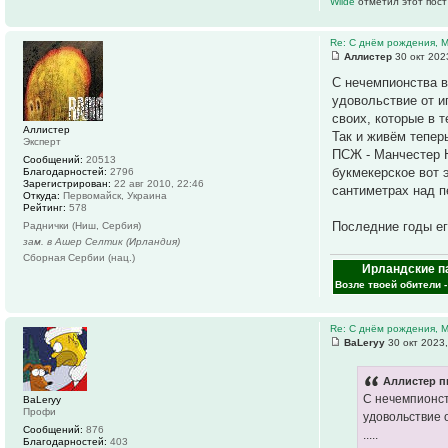
Wilde
отметил этот пост
Re: С днём рождения, 
Аллистер
30 окт 202
С нечемпионства в
удовольствие от и
своих, которые в 
Аллистер
Так и живём тепер
Эксперт
ПСЖ - Манчестер Ю
Сообщений:
20513
букмекерское вот 
Благодарностей:
2796
Зарегистрирован:
22 авг 2010, 22:46
сантиметрах над п
Откуда:
Первомайск, Украина
Рейтинг:
578
Последние годы ег
Раднички (Ниш, Сербия)
зам. в Ашер Селтик (Ирландия)
Сборная Сербии (нац.)
Ирландские п
Возле твоей обители 
Re: С днём рождения, 
ВаLeryy
30 окт 2023,
Аллистер п
С нечемпионст
ВаLeryy
Профи
удовольствие 
Сообщений:
876
.....
Благодарностей:
403