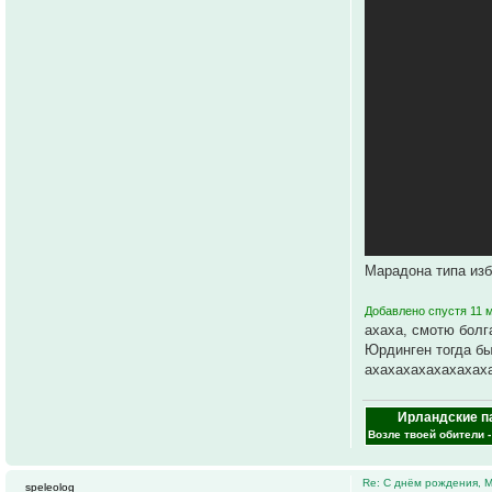
Марадона типа из
Добавлено спустя 11 
ахаха, смотю болг
Юрдинген тогда бы
ахахахахахахахах
Ирландские п
Возле твоей обители 
Re: С днём рождения, 
speleolog