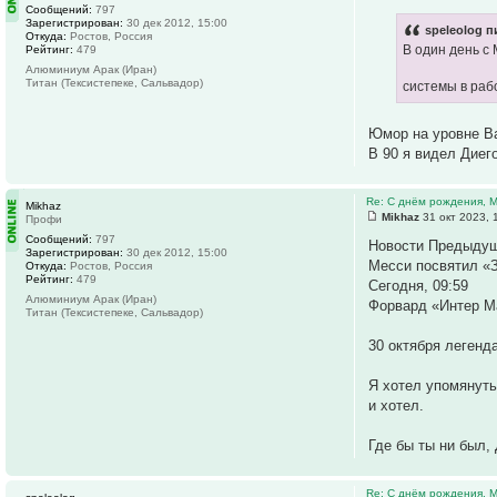
Сообщений:
797
Зарегистрирован:
30 дек 2012, 15:00
speleolog п
Откуда:
Ростов, Россия
В один день с
Рейтинг:
479
Алюминиум Арак (Иран)
Титан (Тексистепеке, Сальвадор)
системы в рабо
Юмор на уровне 
В 90 я видел Диего
Re: С днём рождения, 
Mikhaz
Mikhaz
31 окт 2023, 
Профи
Сообщений:
797
Новости Предыду
Зарегистрирован:
30 дек 2012, 15:00
Месси посвятил «З
Откуда:
Ростов, Россия
Рейтинг:
479
Сегодня, 09:59
Алюминиум Арак (Иран)
Форвард «Интер М
Титан (Тексистепеке, Сальвадор)
30 октября легенд
Я хотел упомянуть
и хотел.
Где бы ты ни был,
Re: С днём рождения, 