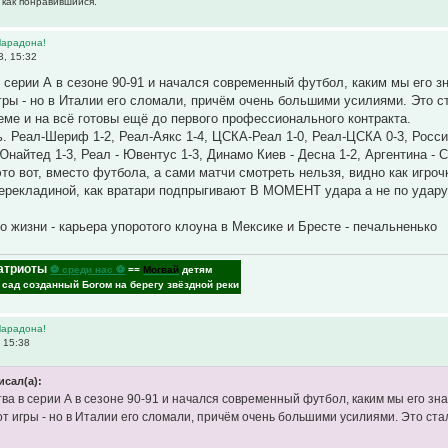
 как понравившийся.
Марадона!
3, 15:32
 серии А в сезоне 90-91 и начался современный футбол, каким мы его 
гры - но в Италии его сломали, причём очень большими усилиями. Это с
теме и на всё готовы ещё до первого профессионального контракта.
ь. Реал-Шериф 1-2, Реал-Аякс 1-4, ЦСКА-Реал 1-0, Реал-ЦСКА 0-3, Росси
найтед 1-3, Реал - Ювентус 1-3, Динамо Киев - Десна 1-2, Аргентина - 
это вот, вместо футбола, а сами матчи смотреть нельзя, видно как игр
ерекладиной, как вратари подпрыгивают В МОМЕНТ удара а не по удару, 
о жизни - карьера упоротого клоуна в Мексике и Бресте - печальненько
атриоты
⚽ среди нас ⚽
==
Могвай
детям
- сад созданный Богом на берегу звёздной реки
Марадона!
 15:38
исал(а):
ва в серии А в сезоне 90-91 и начался современный футбол, каким мы его зн
от игры - но в Италии его сломали, причём очень большими усилиями. Это ста