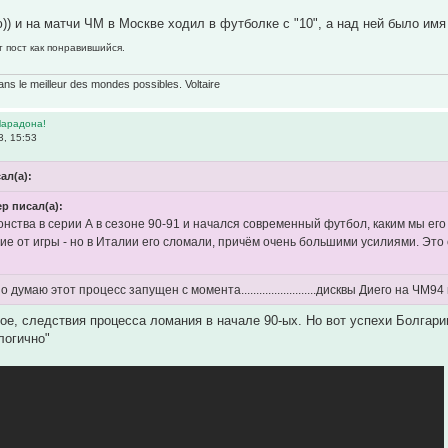
)) и на матчи ЧМ в Москве ходил в футболке с "10", а над ней было 
т пост как понравившийся.
ans le meilleur des mondes possibles. Voltaire
Марадона!
3, 15:53
ал(а):
р писал(а):
нства в серии А в сезоне 90-91 и начался современный футбол, каким мы его
ие от игры - но в Италии его сломали, причём очень большими усилиями. Это
о думаю этот процесс запущен с момента.........................дисквы Диего на ЧМ9
кое, следствия процесса ломания в начале 90-ых. Но вот успехи Болгари
логично"