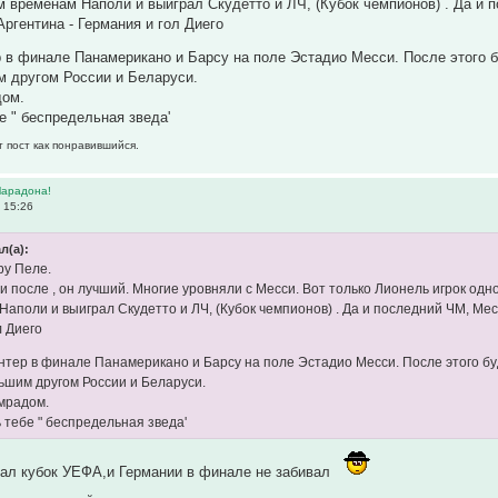
м временам Наполи и выиграл Скудетто и ЛЧ, (Кубок чемпионов) . Да и 
ргентина - Германия и гол Диего
 в финале Панамерикано и Барсу на поле Эстадио Месси. После этого б
м другом России и Беларуси.
дом.
е " беспредельная зведа'
т пост как понравившийся.
Марадона!
 15:26
л(а):
ру Пеле.
 и после , он лучший. Многие уровняли с Месси. Вот только Лионель игрок од
Наполи и выиграл Скудетто и ЛЧ, (Кубок чемпионов) . Да и последний ЧМ, Мес
л Диего
нтер в финале Панамерикано и Барсу на поле Эстадио Месси. После этого буд
ьшим другом России и Беларуси.
мрадом.
 тебе " беспредельная зведа'
ал кубок УЕФА,и Германии в финале не забивал