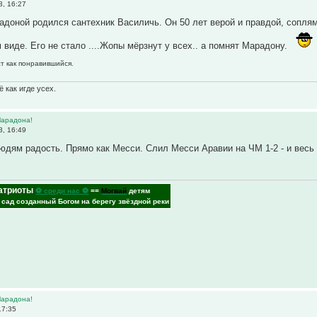
3, 16:27
адоной родился сантехник Василичь. Он 50 лет верой и правдой, сопля
 виде. Его не стало ....Жопы мёрзнут у всех.. а помнят Марадону.
ст как понравившийся.
 как игде усех.
Марадона!
3, 16:49
дям радость. Прямо как Месси. Слил Месси Аравии на ЧМ 1-2 - и весь
атриоты
⚽ среди нас ⚽
==
Могвай
детям
- сад созданный Богом на берегу звёздной реки
Марадона!
17:35