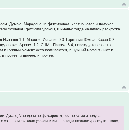
знаем. Думаю, Марадона не фиксировал, честно катал и получал
тало хозяевам футбола уроком, и именно тогда началась раскрутка
я-Испания 1-1, Марокко-Испания 0-0, Германия-Южная Корея 0-2,
Саудовская Аравия 1-2, США - Панама 3-4, повсюду теперь это
очки в нужный момент останавливаются, в нужный момент бьют в
и прочее, и прочее, и прочее.
аем. Думаю, Марадона не фиксировал, честно катал и получал
ло хозяевам футбола уроком, и именно тогда началась раскрутка своих,