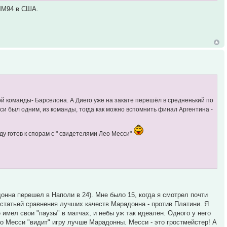
а ЧМ94 в США.
ной команды- Барселона. А Диего уже на закате перешёл в средненький по
си был одним, из команды, тогда как можно вспомнить финал Аргентина -
у готов к спорам с " свидетелями Лео Месси"
адонна перешел в Наполи в 24). Мне было 15, когда я смотрел почти
 статьей сравнения лучших качеств Марадонна - против Платини. Я
 имел свои "паузы" в матчах, и небы уж так идеален. Одного у него
Но Месси "видит" игру лучше Марадонны. Месси - это гростмейстер! А