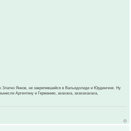
к Златко Янков, не закрепившийся в Вальядолиде и Юрдингене. Ну
 вынесли Аргентину и Германию, ахахаха, ахахахахаха,