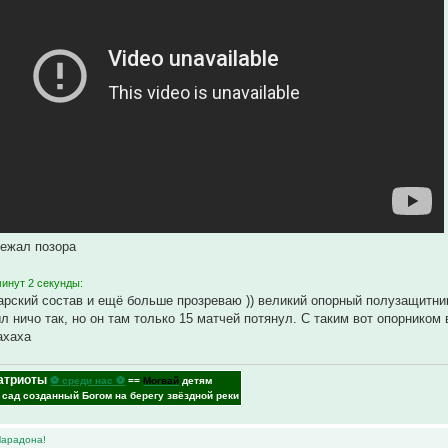
бежал позора
минут 2 секунды:
арский состав и ещё больше прозреваю )) великий опорный полузащитни
л ничо так, но он там только 15 матчей потянул. С таким вот опорником
ахаха
атриоты
⚽ среди нас ⚽
==
Могвай
детям
- сад созданный Богом на берегу звёздной реки
Марадона!