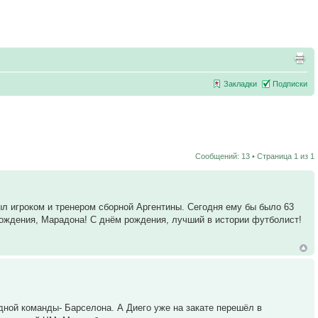
Закладки
Подписки
Сообщений: 13 • Страница
1
из
1
л игроком и тренером сборной Аргентины. Сегодня ему бы было 63
 рождения, Марадона! С днём рождения, лучший в истории футболист!
одной команды- Барселона. А Диего уже на закате перешёл в