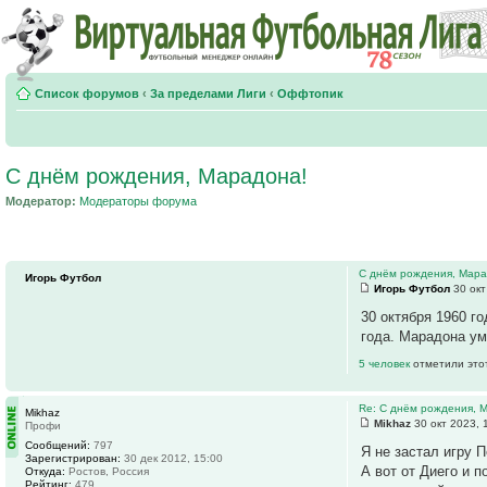
Список форумов
‹
За пределами Лиги
‹
Оффтопик
С днём рождения, Марадона!
Модератор:
Модераторы форума
С днём рождения, Мара
Игорь Футбол
Игорь Футбол
30 окт
30 октября 1960 г
года. Марадона ум
5 человек
отметили это
Re: С днём рождения, 
Mikhaz
Mikhaz
30 окт 2023, 
Профи
Сообщений:
797
Я не застал игру П
Зарегистрирован:
30 дек 2012, 15:00
А вот от Диего и 
Откуда:
Ростов, Россия
Рейтинг:
479