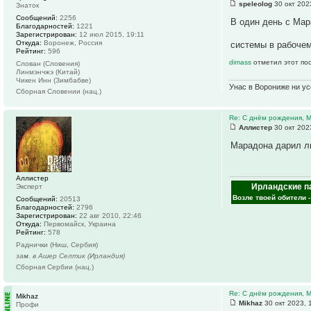
speleolog
30 окт 202
Знаток
Сообщений:
2256
В один день с Мар
Благодарностей:
1221
Зарегистрирован:
12 июл 2015, 19:11
Откуда:
Воронеж, Россия
системы в рабочем
Рейтинг:
596
dimass
отметил этот по
Слован (Словения)
Линмэнчжэ (Китай)
Чикен Инн (Зимбабве)
Унас в Ворониже ни усё
Сборная Словении (нац.)
Re: С днём рождения, 
Аллистер
30 окт 202
Марадона дарил лю
Аллистер
Ирландские п
Эксперт
Возле твоей обители 
Сообщений:
20513
Благодарностей:
2796
Зарегистрирован:
22 авг 2010, 22:46
Откуда:
Первомайск, Украина
Рейтинг:
578
Раднички (Ниш, Сербия)
зам. в Ашер Селтик (Ирландия)
Сборная Сербии (нац.)
Re: С днём рождения, 
Mikhaz
Mikhaz
30 окт 2023, 
Профи