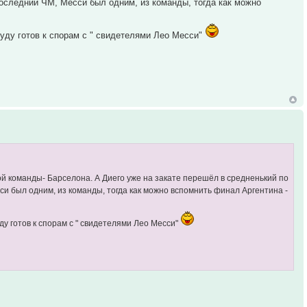
последний ЧМ, Месси был одним, из команды, тогда как можно
уду готов к спорам с " свидетелями Лео Месси"
ной команды- Барселона. А Диего уже на закате перешёл в средненький по
си был одним, из команды, тогда как можно вспомнить финал Аргентина -
у готов к спорам с " свидетелями Лео Месси"