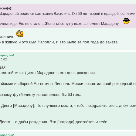
исал(а):
 Марадоной родился сантехник Василичь. Он 50 лет верой и правдой, соплям
чем виде. Его не стало ....Жопы мёрзнут у всех.. а помнят Марадону.
Василичя
 в живую и это был Наполли, и это было за пол года до заката.
Марадона!
15:02
щая
олотой мяч» Диего Марадоне в его день рождения
айами» и сборной Аргентины Лионель Месси посвятил свой рекордный в
арному футболисту исполнилось бы 63 года.
 Диего [Марадону]. Нет лучшего места, чтобы поздравить его с днём ро
 Диего… с днём рождения. Эта [награда] достаётся и тебе.
Марадона!