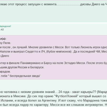
умаю этот процесс запущен с момента.........................дисквы Диего н
Марадона!
5:42
л(а):
ру Пеле.
 и после , он лучший. Многие уровняли с Месси. Вот только Лионель игрок од
Наполи и выиграл Скудетто и ЛЧ, (Кубок чемпионов) . Да и последний ЧМ, Мес
л Диего
нтер в финале Панамерикано и Барсу на поле Эстадио Месси. После этого буд
ьшим другом России и Беларуси.
мрадом.
 тебе " беспредельная зведа'
но человека с низким уровнем знаний... 24 года - закат карьеры?? (Мар
пионата в Мексике. До сих пор храню "Футбол/Хоккей" который вышел со
 Испании, и всегда болел за Аргентину. И вот скажу, что Марадонна тоже
 он был всегда лидер по характеру. Месси все же слишком интровертен. 