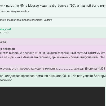
)) и на матчи ЧМ в Москве ходил в футболке с "10", а над ней было 
т пост как понравившийся.
ans le meilleur des mondes possibles. Voltaire
Марадона!
3, 15:53
ал(а):
р писал(а):
нства в серии А в сезоне 90-91 и начался современный футбол, каким мы его
ие от игры - но в Италии его сломали, причём очень большими усилиями. Это
о думаю этот процесс запущен с момента.........................дисквы Диего на ЧМ9
кое, следствия процесса ломания в начале 90-ых. Но вот успехи Болгари
логично"