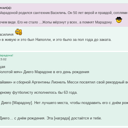
исал(а):
 Марадоной родился сантехник Василичь. Он 50 лет верой и правдой, соплям
чем виде. Его не стало ....Жопы мёрзнут у всех.. а помнят Марадону.
Василичя
 в живую и это был Наполли, и это было за пол года до заката.
Марадона!
15:02
щая
олотой мяч» Диего Марадоне в его день рождения
айами» и сборной Аргентины Лионель Месси посвятил свой рекордный в
арному футболисту исполнилось бы 63 года.
 Диего [Марадону]. Нет лучшего места, чтобы поздравить его с днём ро
 Диего… с днём рождения. Эта [награда] достаётся и тебе.