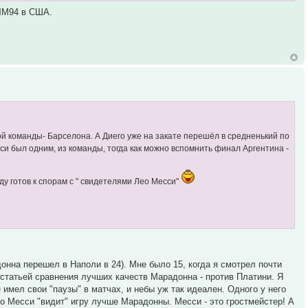
а ЧМ94 в США.
ной команды- Барселона. А Диего уже на закате перешёл в средненький по
си был одним, из команды, тогда как можно вспомнить финал Аргентина -
у готов к спорам с " свидетелями Лео Месси"
адонна перешел в Наполи в 24). Мне было 15, когда я смотрел почти
 статьей сравнения лучших качеств Марадонна - против Платини. Я
 имел свои "паузы" в матчах, и небы уж так идеален. Одного у него
Но Месси "видит" игру лучше Марадонны. Месси - это гростмейстер! А