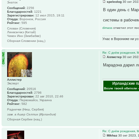
speleolog
30 окт 202
Знаток
Сообщений:
2256
В один день с Мар
Благодарностей:
1221
Зарегистрирован:
12 июл 2015, 19:11
Откуда:
Воронеж, Россия
системы в рабочем
Рейтинг:
595
dimass
отметил этот по
Слован (Словения)
Линмэнчжэ (Китай)
Чикен Инн (Зимбабве)
Унас в Ворониже ни усё
Сборная Словении (нац.)
Re: С днём рождения, 
Аллистер
30 окт 202
Марадона дарил лю
Аллистер
Ирландские п
Эксперт
Возле твоей обители 
Сообщений:
20516
Благодарностей:
2796
Зарегистрирован:
22 авг 2010, 22:46
Откуда:
Первомайск, Украина
Рейтинг:
582
Раднички (Ниш, Сербия)
зам. в Ашер Селтик (Ирландия)
Сборная Сербии (нац.)
Re: С днём рождения, 
Mikhaz
30 окт 2023, 