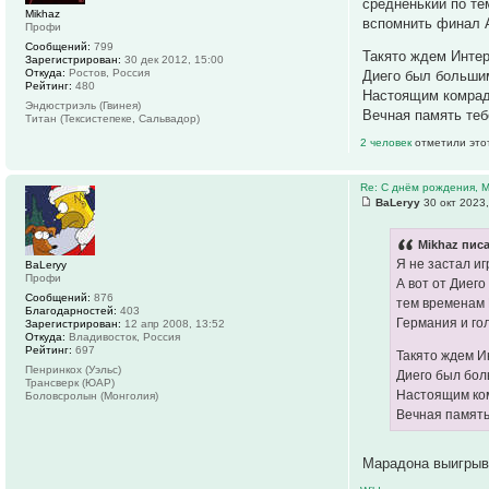
средненький по те
Mikhaz
вспомнить финал А
Профи
Сообщений:
799
Такято ждем Интер
Зарегистрирован:
30 дек 2012, 15:00
Откуда:
Ростов, Россия
Диего был больши
Рейтинг:
480
Настоящим комра
Эндюстриэль (Гвинея)
Вечная память теб
Титан (Тексистепеке, Сальвадор)
2 человек
отметили это
Re: С днём рождения, 
ВаLeryy
30 окт 2023,
Mikhaz писа
Я не застал иг
ВаLeryy
Профи
А вот от Диего
Сообщений:
876
тем временам 
Благодарностей:
403
Германия и го
Зарегистрирован:
12 апр 2008, 13:52
Откуда:
Владивосток, Россия
Рейтинг:
697
Такято ждем И
Пенринкох (Уэльс)
Диего был бол
Трансверк (ЮАР)
Настоящим ко
Боловсролын (Монголия)
Вечная память
Марадона выигрыв