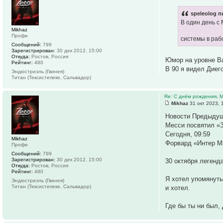
speleolog п
В один день с
Mikhaz
Профи
системы в рабо
Сообщений:
799
Зарегистрирован:
30 дек 2012, 15:00
Откуда:
Ростов, Россия
Юмор на уровне 
Рейтинг:
480
В 90 я видел Диего
Эндюстриэль (Гвинея)
Титан (Тексистепеке, Сальвадор)
Re: С днём рождения, 
Mikhaz
31 окт 2023, 
Новости Предыду
Месси посвятил «З
Сегодня, 09:59
Mikhaz
Форвард «Интер М
Профи
Сообщений:
799
Зарегистрирован:
30 дек 2012, 15:00
30 октября легенд
Откуда:
Ростов, Россия
Рейтинг:
480
Я хотел упомянуть
Эндюстриэль (Гвинея)
Титан (Тексистепеке, Сальвадор)
и хотел.
Где бы ты ни был,