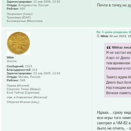
Зарегистрирован:
12 апр 2008, 13:52
Почти в точку,но д
Откуда:
Владивосток, Россия
Рейтинг:
697
Пенринкох (Уэльс)
Трансверк (ЮАР)
Боловсролын (Монголия)
Re: С днём рождения, 
Wilde
30 окт 2023, 1
Mikhaz писа
Я не застал иг
Wilde
А вот от Диего
Знаток
тем временам 
Сообщений:
2315
Германия и го
Благодарностей:
212
Зарегистрирован:
23 апр 2005, 13:04
Откуда:
Москва, Россия
Такято ждем И
Рейтинг:
546
Диего был бол
Парма (Италия)
Настоящим ко
Спортинг Тигре (Макао)
Блэк Тайгер (Суринам)
Вечная память
зам. в Химнастик (Испания)
Сборная Италии (нац.)
Ндааа... сразу вид
все игры того чем
смотрел и ЧМ-82 в
было не отнять, -