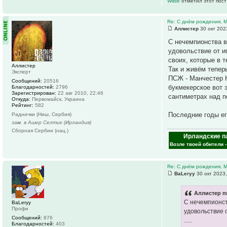
Wilde
отметил этот пост
Re: С днём рождения, 
Аллистер
30 окт 202
С нечемпионства в
удовольствие от и
своих, которые в 
Аллистер
Так и живём тепер
Эксперт
ПСЖ - Манчестер Ю
Сообщений:
20516
букмекерское вот 
Благодарностей:
2796
Зарегистрирован:
22 авг 2010, 22:46
сантиметрах над п
Откуда:
Первомайск, Украина
Рейтинг:
582
Последние годы ег
Раднички (Ниш, Сербия)
зам. в Ашер Селтик (Ирландия)
Сборная Сербии (нац.)
Ирландские п
Возле твоей обители 
Re: С днём рождения, 
ВаLeryy
30 окт 2023,
Аллистер п
С нечемпионст
ВаLeryy
Профи
удовольствие 
Сообщений:
876
.....
Благодарностей:
403