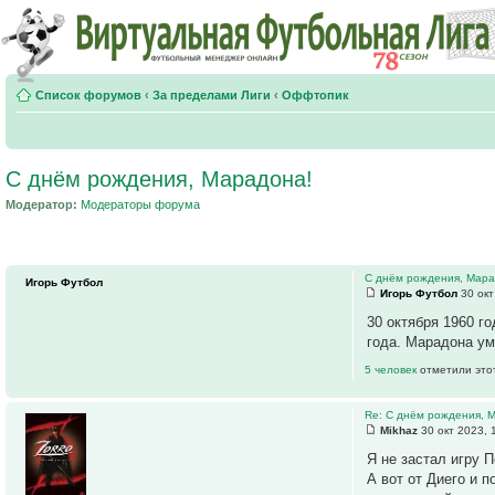
Список форумов
‹
За пределами Лиги
‹
Оффтопик
С днём рождения, Марадона!
Модератор:
Модераторы форума
С днём рождения, Мара
Игорь Футбол
Игорь Футбол
30 окт
30 октября 1960 г
года. Марадона ум
5 человек
отметили это
Re: С днём рождения, 
Mikhaz
30 окт 2023, 
Я не застал игру П
А вот от Диего и 