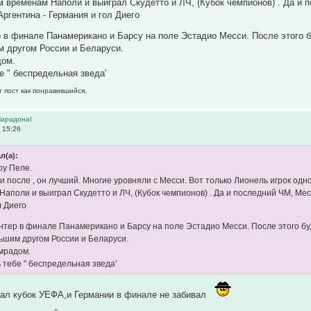
м временам Наполи и выиграл Скудетто и ЛЧ, (Кубок чемпионов) . Да и 
ргентина - Германия и гол Диего
 в финале Панамерикано и Барсу на поле Эстадио Месси. После этого б
м другом России и Беларуси.
дом.
е " беспредельная зведа'
т пост как понравившийся.
Марадона!
 15:26
л(а):
ру Пеле.
 и после , он лучший. Многие уровняли с Месси. Вот только Лионель игрок од
Наполи и выиграл Скудетто и ЛЧ, (Кубок чемпионов) . Да и последний ЧМ, Мес
л Диего
нтер в финале Панамерикано и Барсу на поле Эстадио Месси. После этого буд
ьшим другом России и Беларуси.
мрадом.
 тебе " беспредельная зведа'
ал кубок УЕФА,и Германии в финале не забивал