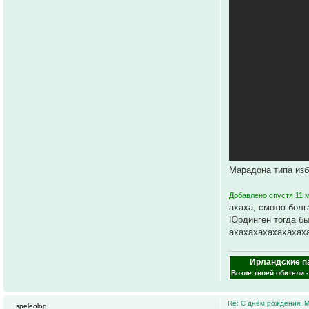
Марадона типа из
Добавлено спустя 11 
ахаха, смотю болг
Юрдинген тогда бы
ахахахахахахахах
Ирландские п
Возле твоей обители 
Re: С днём рождения, 
speleolog