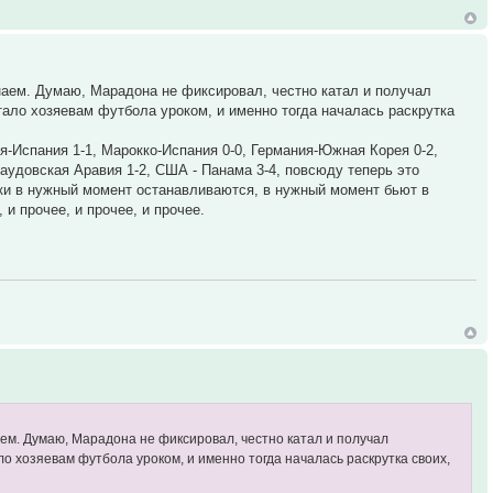
знаем. Думаю, Марадона не фиксировал, честно катал и получал
тало хозяевам футбола уроком, и именно тогда началась раскрутка
я-Испания 1-1, Марокко-Испания 0-0, Германия-Южная Корея 0-2,
Саудовская Аравия 1-2, США - Панама 3-4, повсюду теперь это
очки в нужный момент останавливаются, в нужный момент бьют в
и прочее, и прочее, и прочее.
аем. Думаю, Марадона не фиксировал, честно катал и получал
ло хозяевам футбола уроком, и именно тогда началась раскрутка своих,