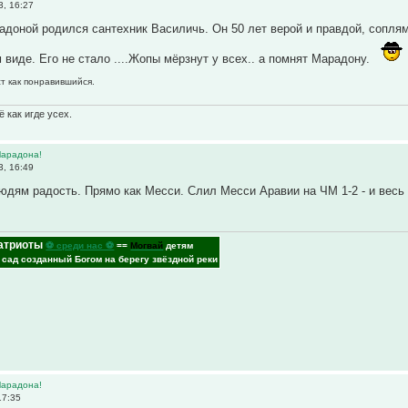
3, 16:27
адоной родился сантехник Василичь. Он 50 лет верой и правдой, сопля
 виде. Его не стало ....Жопы мёрзнут у всех.. а помнят Марадону.
ст как понравившийся.
 как игде усех.
Марадона!
3, 16:49
дям радость. Прямо как Месси. Слил Месси Аравии на ЧМ 1-2 - и весь
атриоты
⚽ среди нас ⚽
==
Могвай
детям
- сад созданный Богом на берегу звёздной реки
Марадона!
17:35