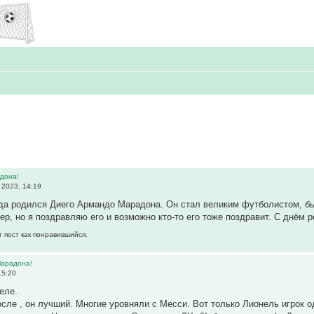
дона!
 2023, 14:19
ода родился Диего Армандо Марадона. Он стал великим футболистом, бы
ер, но я поздравляю его и возможно кто-то его тоже поздравит. С днём
т пост как понравившийся.
Марадона!
15:20
еле.
после , он лучший. Многие уровняли с Месси. Вот только Лионель игрок 