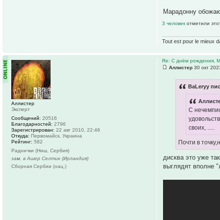
Марадонну обожаю
3 человек
отметили это
Tout est pour le mieux d
Re: С днём рождения, 
Аллистер
30 окт 202
ВаLeryy пис
Аллисте
Аллистер
Эксперт
С нечемпио
Сообщений:
20516
удовольств
Благодарностей:
2796
своих, .....
Зарегистрирован:
22 авг 2010, 22:46
Откуда:
Первомайск, Украина
Рейтинг:
582
Почти в точку,н
Раднички (Ниш, Сербия)
дисква это уже та
зам. в Ашер Селтик (Ирландия)
выглядят вполне "
Сборная Сербии (нац.)