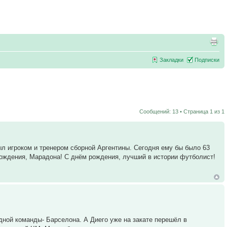
Закладки
Подписки
Сообщений: 13 • Страница
1
из
1
л игроком и тренером сборной Аргентины. Сегодня ему бы было 63
 рождения, Марадона! С днём рождения, лучший в истории футболист!
одной команды- Барселона. А Диего уже на закате перешёл в