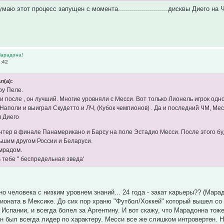
умаю этот процесс запущен с момента.........................дисквы Диего н
Марадона!
5:42
л(а):
ру Пеле.
 и после , он лучший. Многие уровняли с Месси. Вот только Лионель игрок од
Наполи и выиграл Скудетто и ЛЧ, (Кубок чемпионов) . Да и последний ЧМ, Мес
л Диего
нтер в финале Панамерикано и Барсу на поле Эстадио Месси. После этого буд
ьшим другом России и Беларуси.
мрадом.
 тебе " беспредельная зведа'
но человека с низким уровнем знаний... 24 года - закат карьеры?? (Мар
пионата в Мексике. До сих пор храню "Футбол/Хоккей" который вышел со
 Испании, и всегда болел за Аргентину. И вот скажу, что Марадонна тоже
 он был всегда лидер по характеру. Месси все же слишком интровертен. 