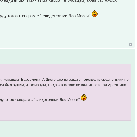
последний ЧМ, Месси был одним, из команды, тогда как можно
уду готов к спорам с " свидетелями Лео Месси"
ной команды- Барселона. А Диего уже на закате перешёл в средненький по
си был одним, из команды, тогда как можно вспомнить финал Аргентина -
у готов к спорам с " свидетелями Лео Месси"