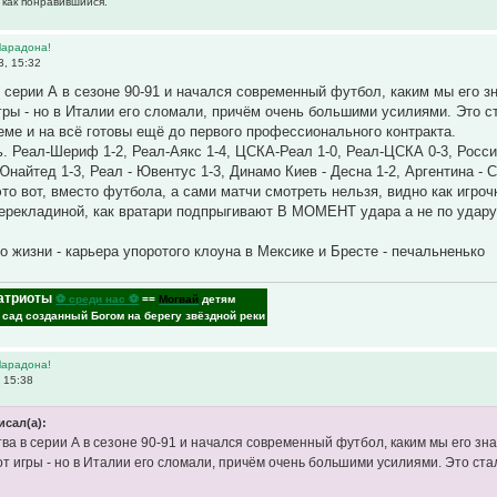
 как понравившийся.
Марадона!
3, 15:32
 серии А в сезоне 90-91 и начался современный футбол, каким мы его 
гры - но в Италии его сломали, причём очень большими усилиями. Это с
теме и на всё готовы ещё до первого профессионального контракта.
ь. Реал-Шериф 1-2, Реал-Аякс 1-4, ЦСКА-Реал 1-0, Реал-ЦСКА 0-3, Росси
найтед 1-3, Реал - Ювентус 1-3, Динамо Киев - Десна 1-2, Аргентина - 
это вот, вместо футбола, а сами матчи смотреть нельзя, видно как игр
ерекладиной, как вратари подпрыгивают В МОМЕНТ удара а не по удару, 
о жизни - карьера упоротого клоуна в Мексике и Бресте - печальненько
атриоты
⚽ среди нас ⚽
==
Могвай
детям
- сад созданный Богом на берегу звёздной реки
Марадона!
 15:38
исал(а):
ва в серии А в сезоне 90-91 и начался современный футбол, каким мы его зн
от игры - но в Италии его сломали, причём очень большими усилиями. Это ста