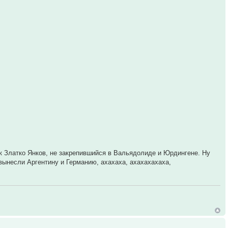
к Златко Янков, не закрепившийся в Вальядолиде и Юрдингене. Ну
 вынесли Аргентину и Германию, ахахаха, ахахахахаха,