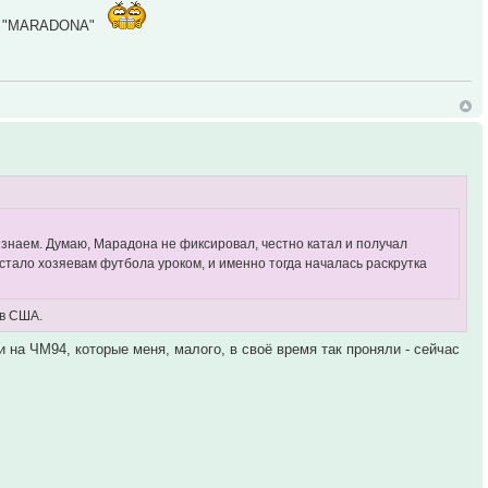
имя "MARADONA"
 знаем. Думаю, Марадона не фиксировал, честно катал и получал
 стало хозяевам футбола уроком, и именно тогда началась раскрутка
4 в США.
и на ЧМ94, которые меня, малого, в своё время так проняли - сейчас