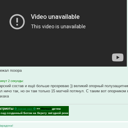
бежал позора
минут 2 секунды:
арский состав и ещё больше прозреваю )) великий опорный полузащитни
л ничо так, но он там только 15 матчей потянул. С таким вот опорником
ахаха
атриоты
⚽ среди нас ⚽
==
Могвай
детям
- сад созданный Богом на берегу звёздной реки
Марадона!