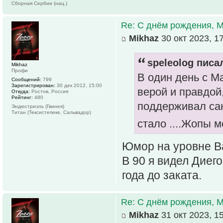
Сборная Сербии (нац.)
Re: С днём рождения, 
Mikhaz
30 окт 2023, 1
speleolog писал
Mikhaz
Профи
В один день с М
Сообщений:
799
Зарегистрирован:
30 дек 2012, 15:00
верой и правдой
Откуда:
Ростов, Россия
Рейтинг:
480
поддерживал сан
Эндюстриэль (Гвинея)
Титан (Тексистепеке, Сальвадор)
стало ....Жопы м
Юмор на уровне 
В 90 я видел Диего
года до заката.
Re: С днём рождения, 
Mikhaz
31 окт 2023, 1