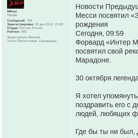
Новости Предыду
Mikhaz
Месси посвятил «З
Профи
Сообщений:
799
рождения
Зарегистрирован:
30 дек 2012, 15:00
Откуда:
Ростов, Россия
Сегодня, 09:59
Рейтинг:
480
Эндюстриэль (Гвинея)
Форвард «Интер М
Титан (Тексистепеке, Сальвадор)
посвятил свой рек
Марадоне.
30 октября легенд
Я хотел упомянуть
поздравить его с 
людей, любящих фу
Где бы ты ни был,