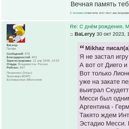
Вечная память теб
2 человек
отметили этот пост как понрав
Re: С днём рождения, 
ВаLeryy
30 окт 2023, 
ВаLeryy
Mikhaz писал(а
Профи
Сообщений:
876
Я не застал игру
Благодарностей:
403
Зарегистрирован:
12 апр 2008, 13:52
А вот от Диего и
Откуда:
Владивосток, Россия
Рейтинг:
697
Вот только Лион
Пенринкох (Уэльс)
Трансверк (ЮАР)
Боловсролын (Монголия)
уже на закате п
выиграл Скудетт
Месси был одним
Аргентина - Герм
Такято ждем Инт
Эстадио Месси. 