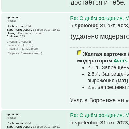
достаётся и тебе.
Re: С днём рождения, 
speleolog
Знаток
speleolog
31 окт 2023,
Сообщений:
2256
Зарегистрирован:
12 июл 2015, 19:11
Откуда:
Воронеж, Россия
(удалено модерат
Рейтинг:
595
Слован (Словения)
Линмэнчжэ (Китай)
Чикен Инн (Зимбабве)
Желтая карточка 
Сборная Словении (нац.)
модератором
Avers
2.5.1. Запрещен
2.5.4. Запрещен
выpажения (мат)
2.8. Запрещены 
Унас в Ворониже ни ус
Re: С днём рождения, 
speleolog
Знаток
speleolog
31 окт 2023,
Сообщений:
2256
Зарегистрирован:
12 июл 2015, 19:11