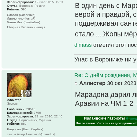
Зарегистрирован:
12 июл 2015, 19:11
В один день с Мар
Откуда:
Воронеж, Россия
Рейтинг:
595
верой и правдой, 
Слован (Словения)
Линмэнчжэ (Китай)
поддерживал санте
Чикен Инн (Зимбабве)
Сборная Словении (нац.)
стало ....Жопы мёр
dimass
отметил этот по
Унас в Ворониже ни ус
Re: С днём рождения, 
Аллистер
30 окт 2023
Марадона дарил л
Аллистер
Аравии на ЧМ 1-2 
Эксперт
Сообщений:
20516
Благодарностей:
2796
Зарегистрирован:
22 авг 2010, 22:46
Ирландские патриоты
⚽ сред
Откуда:
Первомайск, Украина
Возле твоей обители - сад созданный 
Рейтинг:
582
Раднички (Ниш, Сербия)
зам. в Ашер Селтик (Ирландия)