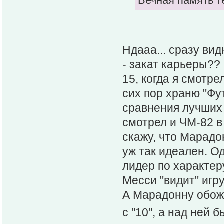
Вечная память т
Ндааа... сразу вид
- закат карьеры??
15, когда я смотре
сих пор храню "Фу
сравнения лучших 
смотрел и ЧМ-82 в 
скажу, что Марадо
уж так идеален. Од
лидер по характер
Месси "видит" игр
А Марадонну обожа
с "10", а над не