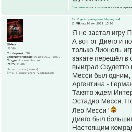
5 человек
отметили этот пост как понрав
Re: С днём рождения, Марадона!
Mikhaz
30 окт 2023, 15:20
Я не застал игру П
А вот от Диего и п
Mikhaz
только Лионель иг
Профи
Сообщений:
799
закате перешёл в 
Зарегистрирован:
30 дек 2012, 15:00
Откуда:
Ростов, Россия
Рейтинг:
480
выиграл Скудетто 
Эндюстриэль (Гвинея)
Титан (Тексистепеке, Сальвадор)
Месси был одним, 
Аргентина - Герман
Такято ждем Инте
Эстадио Месси. По
Лео Месси"
Диего был большим
Настоящим комра