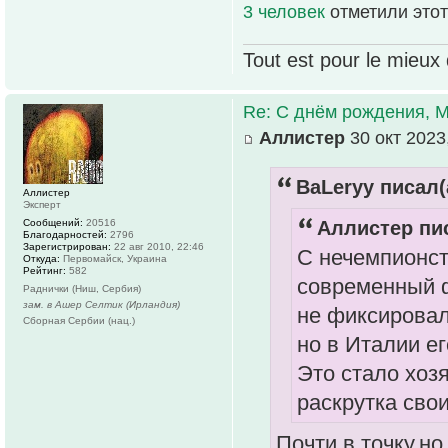
3 человек
отметили этот
Tout est pour le mieux 
Re: С днём рождения, 
Аллистер
30 окт 2023
ВаLeryy писал(
Аллистер
Эксперт
Сообщений:
20516
Аллистер пис
Благодарностей:
2796
Зарегистрирован:
22 авг 2010, 22:46
С нечемпионст
Откуда:
Первомайск, Украина
Рейтинг:
582
современный ф
Раднички (Ниш, Сербия)
зам. в Ашер Селтик (Ирландия)
не фиксировал,
Сборная Сербии (нац.)
но в Италии е
Это стало хоз
раскрутка своих,
Почти в точку,н