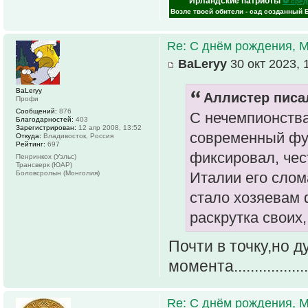
Ирландские патриоты
⚽ сред
Возле твоей обители - сад созданный 
Re: С днём рождения, 
ВаLeryy
30 окт 2023, 
ВаLeryy
Аллистер писал
Профи
Сообщений:
876
С нечемпионства
Благодарностей:
403
Зарегистрирован:
12 апр 2008, 13:52
современный фут
Откуда:
Владивосток, Россия
Рейтинг:
697
фиксировал, чест
Пенринкох (Уэльс)
Трансверк (ЮАР)
Боловсролын (Монголия)
Италии его слом
стало хозяевам 
раскрутка своих, .
Почти в точку,но 
момента.............
Re: С днём рождения, 