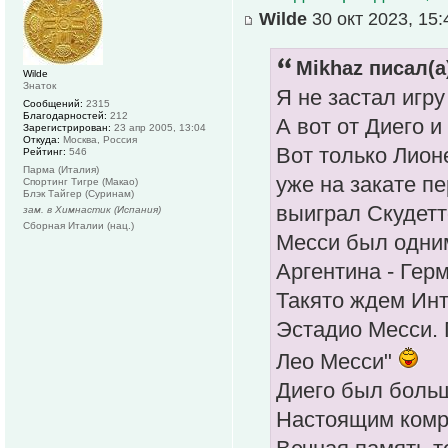
Wilde
30 окт 2023, 15:
Mikhaz писал(а
Wilde
Знаток
Я не застал игру
Сообщений:
2315
Благодарностей:
212
А вот от Диего и
Зарегистрирован:
23 апр 2005, 13:04
Откуда:
Москва, Россия
Вот только Лион
Рейтинг:
546
Парма (Италия)
уже на закате п
Спортинг Тигре (Макао)
Блэк Тайгер (Суринам)
выиграл Скудетт
зам. в Химнастик (Испания)
Сборная Италии (нац.)
Месси был одним
Аргентина - Герм
Такято ждем Инт
Эстадио Месси. 
Лео Месси"
Диего был больш
Настоящим комр