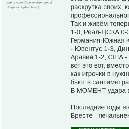
зам. в Ашер Селтик (Ирландия)
раскрутка своих, к
Сборная Сербии (нац.)
профессиональног
Так и живём тепер
1-0, Реал-ЦСКА 0-
Германия-Южная К
- Ювентус 1-3, Ди
Аравия 1-2, США -
вот это вот, вмест
как игрочки в нуж
бьют в сантиметра
В МОМЕНТ удара а н
Последние годы ег
Бресте - печальне