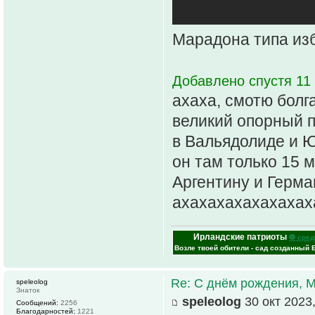
Марадона типа из
Добавлено спустя 11 
ахаха, смотю болг
великий опорный п
в Вальядолиде и Ю
он там только 15 
Аргентину и Герма
ахахахахахахахах
Ирландские патриоты
⚽ сред
Возле твоей обители - сад созданный 
Re: С днём рождения, 
speleolog
Знаток
speleolog
30 окт 2023,
Сообщений:
2256
Благодарностей:
1221