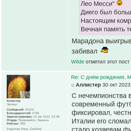
Лео Месси"
Диего был больш
Настоящим комр
Вечная память т
Марадона выигрыв
забивал
Wilde
отметил этот пост
Re: С днём рождения, 
Аллистер
30 окт 2023
С нечемпионства в
Аллистер
современный футб
Эксперт
Сообщений:
20516
фиксировал, честно
Благодарностей:
2796
Зарегистрирован:
22 авг 2010, 22:46
Италии его сломал
Откуда:
Первомайск, Украина
Рейтинг:
582
стало хозяевам фу
Раднички (Ниш, Сербия)