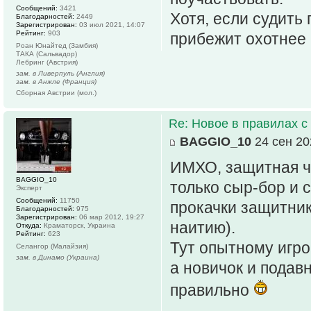
Сообщений:
3421
Хотя, если судить 
Благодарностей:
2449
Зарегистрирован:
03 июл 2021, 14:07
Рейтинг:
903
прибежит охотнее 
Роан Юнайтед (Замбия)
ТАКА (Сальвадор)
Лебринг (Австрия)
зам. в Ливерпуль (Англия)
зам. в Анжле (Франция)
Сборная Австрии (мол.)
Re: Новое в правилах с 
BAGGIO_10
24 сен 20
ИМХО, защитная ча
BAGGIO_10
только сыр-бор и 
Эксперт
Сообщений:
11750
прокачки защитник
Благодарностей:
975
Зарегистрирован:
06 мар 2012, 19:27
наитию).
Откуда:
Краматорск, Украина
Рейтинг:
623
Тут опытному игро
Селангор (Малайзия)
зам. в Динамо (Украина)
а новичок и подав
правильно