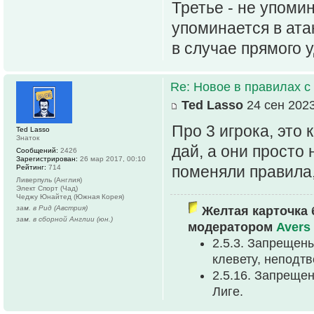
Третье - не упоми
упоминается в ата
в случае прямого 
Re: Новое в правилах с 
Ted Lasso
24 сен 2023
Про 3 игрока, это 
Ted Lasso
Знаток
дай, а они просто 
Сообщений:
2426
Зарегистрирован:
26 мар 2017, 00:10
поменяли правила
Рейтинг:
714
Ливерпуль (Англия)
Элект Спорт (Чад)
Чеджу Юнайтед (Южная Корея)
зам. в Рид (Австрия)
Желтая карточка 
зам. в сборной Англии (юн.)
модератором
Avers
2.5.3. Запреще
клеветy, неподт
2.5.16. Запреще
Лиге.