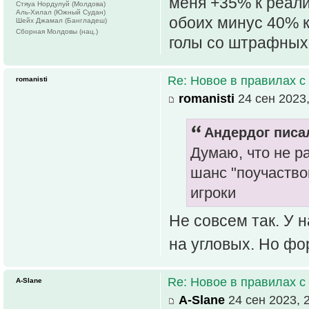
меня +35% к реали
Стяуа Нордулуй (Молдова)
Аль-Хилал (Южный Судан)
обоих минус 40% к
Шейх Джамал (Бангладеш)
Сборная Молдовы (нац.)
голы со штрафных 
Re: Новое в правилах с 
romanisti
romanisti
24 сен 2023,
Андердог писал
Думаю, что не ра
шанс "поучаство
игроки
Не совсем так. У 
на угловых. Но фо
Re: Новое в правилах с 
A-Slane
A-Slane
24 сен 2023, 