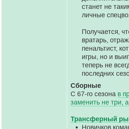
станет не таки
личные спецво
Получается, чт
вратарь, отра
пенальтист, ко
игры, но и выи
теперь не всег
последних сез
Сборные
С 67-го сезона
в п
заменить не три, а
Трансферный ры
Новичков коман