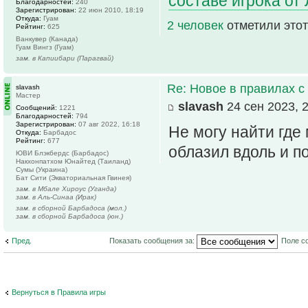
составе игрока от 
Благодарностей:
240
Зарегистрирован:
22 июн 2010, 18:19
Откуда:
Гуам
2 человек
отметили этот
Рейтинг:
625
Ванкувер (Канада)
Гуам Вингз (Гуам)
зам. в Капиибари (Парагвай)
Re: Новое в правилах с 
slavash
Мастер
slavash
24 сен 2023, 
Сообщений:
1221
Благодарностей:
794
Зарегистрирован:
07 авг 2022, 16:18
Не могу найти где
Откуда:
Барбадос
Рейтинг:
677
облазил вдоль и по
ЮВИ Блэкбердс (Барбадос)
Накхонпатхом Юнайтед (Таиланд)
Сумы (Украина)
Бат Сити (Экваториальная Гвинея)
зам. в Мбале Хироус (Уганда)
зам. в Аль-Синаа (Ирак)
зам. в сборной Барбадоса (мол.)
зам. в сборной Барбадоса (юн.)
Пред.
Показать сообщения за:
Поле с
Вернуться в Правила игры