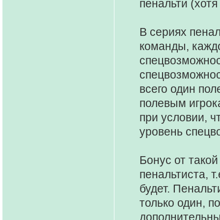
пенальти (хотя
В сериях пена
команды, кажд
спецвозможност
спецвозможност
всего один пол
полевым игрока
при условии, ч
уровень спецв
Бонус от такой
пенальтиста, т
будет. Пенальт
только один, п
дополнительны