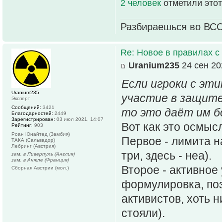
2 человек
отметили этот
Разбираешься во ВС
Re: Новое в правилах с 
Uranium235
24 сен 20
Если игроки с э
Uranium235
участие в защит
Эксперт
Сообщений:
3421
то это даёт им б
Благодарностей:
2449
Зарегистрирован:
03 июл 2021, 14:07
Вот как это осмыс
Рейтинг:
903
Роан Юнайтед (Замбия)
Первое - лимита на
ТАКА (Сальвадор)
Лебринг (Австрия)
три, здесь - неа).
зам. в Ливерпуль (Англия)
зам. в Анжле (Франция)
Второе - активное
Сборная Австрии (мол.)
формулировка, по
активистов, хоть н
стояли).