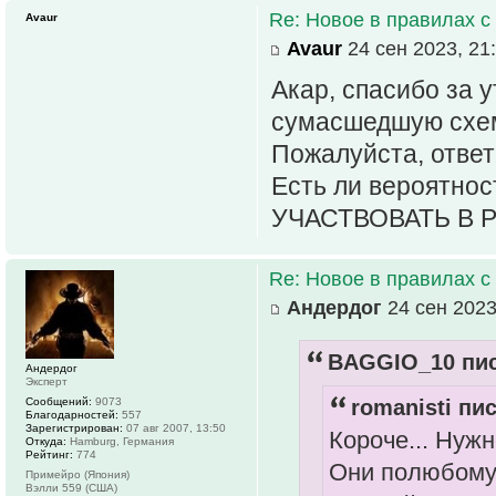
Re: Новое в правилах с 
Avaur
Avaur
24 сен 2023, 21
Акар, спасибо за у
сумасшедшую схему
Пожалуйста, ответ
Есть ли вероятнос
УЧАСТВОВАТЬ В Р
Re: Новое в правилах с 
Андердог
24 сен 2023
BAGGIO_10 пис
Андердог
Эксперт
Сообщений:
9073
romanisti пис
Благодарностей:
557
Зарегистрирован:
07 авг 2007, 13:50
Короче... Нужн
Откуда:
Hamburg, Германия
Рейтинг:
774
Они полюбому
Примейро (Япония)
Вэлли 559 (США)