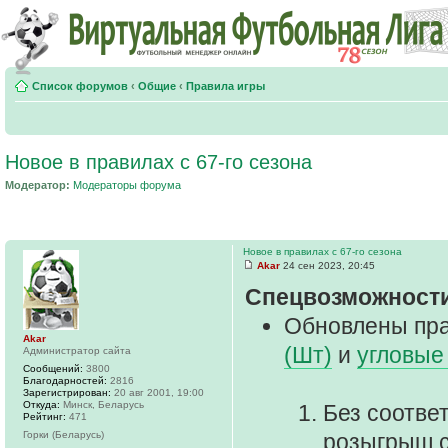
Список форумов
‹
Общие
‹
Правила игры
Новое в правилах с 67-го сезона
Модератор:
Модераторы форума
Новое в правилах с 67-го сезона
Akar
24 сен 2023, 20:45
Спецвозможност
Обновлены пр
Akar
(Шт)
и
угловые 
Администратор сайта
Сообщений:
3800
Благодарностей:
2816
Зарегистрирован:
20 авг 2001, 19:00
Откуда:
Минск, Беларусь
Без соотве
Рейтинг:
471
Горки (Беларусь)
розыгрыш с