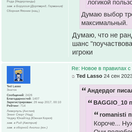
логикой пользо
Рода (Нидерланды)
зам. в Боруссия (Дортмунд, Германия)
Сборная Японии (нац.)
Думаю выбор тр
максимальный.
Думаю, что не ранд
шанс "поучаствова
игроки
Re: Новое в правилах с 
Ted Lasso
24 сен 2023
Ted Lasso
Андердог писал
Знаток
Сообщений:
2426
Благодарностей:
1407
BAGGIO_10 п
Зарегистрирован:
26 мар 2017, 00:10
Рейтинг:
714
Ливерпуль (Англия)
romanisti п
Элект Спорт (Чад)
Чеджу Юнайтед (Южная Корея)
Короче... Ну
зам. в Рид (Австрия)
зам. в сборной Англии (юн.)
Они полюбом