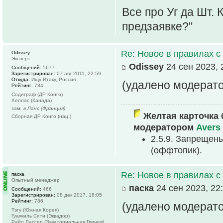
Все про Уг да Шт. 
предзаявке?"
Re: Новое в правилах с 
Odissey
Эксперт
Odissey
24 сен 2023, 
Сообщений:
5677
Зарегистрирован:
07 авг 2011, 22:59
Откуда:
Ищу Итаку, Россия
(удалено модерат
Рейтинг:
784
Содиграф (ДР Конго)
Хеллас (Канада)
зам. в Ланс (Франция)
Желтая карточка 
Сборная ДР Конго (нац.)
модератором
Avers
2.5.9. Запрещен
(оффтопик).
Re: Новое в правилах с 
паска
Опытный менеджер
паска
24 сен 2023, 22
Сообщений:
466
Зарегистрирован:
08 дек 2017, 18:05
Рейтинг:
786
(удалено модерат
Тэгу (Южная Корея)
Гуаякиль Сити (Эквадор)
Райо Лассер (Экваториальная Гвинея)