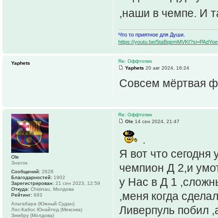
,наши в чемпе. И т
Что то приятное для Души.
https://youtu.be/5taBqemMVKI?si=PAdY
Re: Оффтопик
Yaphets
Yaphets
20 авг 2024, 16:24
Совсем мёртвая ф
Re: Оффтопик
Ole
14 сен 2024, 21:47
.
Я вот что сегодня
Ole
Знаток
чемпион Д 2,и умот
Сообщений:
2628
Благодарностей:
1902
у Нас в Д 1 ,сложн
Зарегистрирован:
21 сен 2023, 12:59
Откуда:
Chisinau, Молдова
,меня когда сдела
Рейтинг:
693
Альтабара (Южный Судан)
Ливерпуль побил ,а
Лос-Кабос Юнайтед (Мексика)
Зимбру (Молдова)