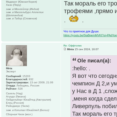
Так мораль его тр
Маджанг (Южная Корея)
Хаэн (Перу)
зам. в Менгейлор (Индия)
трофеями ,прямо и
зам. в Массельбург Атлетик
(Шотландия)
.
.
зам. в Табор (Словения)
Что то приятное для Души.
https://youtu.be/5taBqemMVKI?si=PAdY
Re: Оффтопик
Minia
15 сен 2024, 16:07
Ole писал(а):
:hello: .
Minia
Эксперт
Я вот что сегод
Сообщений:
15203
Благодарностей:
932
чемпион Д 2,и ум
Зарегистрирован:
13 окт 2009, 21:06
Откуда:
Лебедянь, Россия
Рейтинг:
526
у Нас в Д 1 ,сло
Сахель (Чад)
Агуадо (Гвиана)
,меня когда сде
Хейдельберг Юнайтед (Австралия)
Елец (Россия)
Ливерпуль побил 
Рейнджерс (Чили)
зам. в Кэпитал Юнайтед (Белиз)
Так мораль его 
Сборная Чили (мол.)