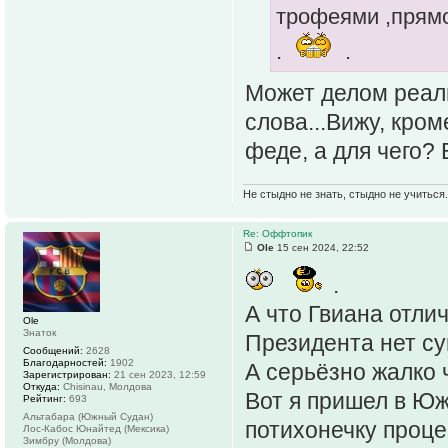
трофеями ,прямо
.
.
Может делом реаль
слова...Вижу, кром
феде, а для чего?
Не стыдно не знать, стыдно не учиться..
Re: Оффтопик
Ole
15 сен 2024, 22:52
.
А что Гвиана отли
Ole
Знаток
Президента нет су
Сообщений:
2628
Благодарностей:
1902
А серьёзно жалко 
Зарегистрирован:
21 сен 2023, 12:59
Откуда:
Chisinau, Молдова
Вот я пришел в Ю
Рейтинг:
693
Альтабара (Южный Судан)
потихонечку проце
Лос-Кабос Юнайтед (Мексика)
Зимбру (Молдова)