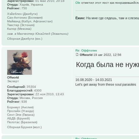
Зарегистрирован:
01 май 2010, 20:18
Ole
отметил этот пост как понравившийся
Откуда:
Харків, Украина
Рейтинг:
750
Хэйеблех (Джибути)
Сан-Антонио (Боливия)
Ёжик:
На мне где сядешь, там и слезе
Майванд (Кабул, Афганистан)
Твистер (Эстония)
Калор (Мексика)
зам. в Манчестер Юнайтед (Эсватини)
Сборная Джибути (юн.)
Re: Оффтопик
Offworld
19 авг 2022, 12:56
Когда была не нуж
Offworld
16.08.2020 - 14.03.2021
Эксперт
Let's get away from these soul parasites
Сообщений:
35304
Благодарностей:
4300
Зарегистрирован:
22 ноя 2010, 13:43
Откуда:
Москва, Россия
Рейтинг:
936
Борнмут (Англия)
Пролайн (Уганда)
Сент-Эли (Гвиана)
АБДБ (Бруней)
Пелотас (Бразилия)
Сборная Брунея (мол.)
Re: Оффтопик