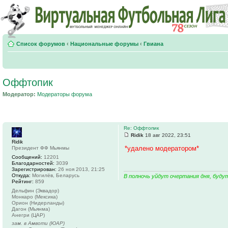
Список форумов
‹
Национальные форумы
‹
Гвиана
Оффтопик
Модератор:
Модераторы форума
Re: Оффтопик
Ridik
18 авг 2022, 23:51
Ridik
*удалено модератором*
Президент ФФ Мьянмы
Сообщений:
12201
Благодарностей:
3039
Зарегистрирован:
26 ноя 2013, 21:25
Откуда:
Могилёв, Беларусь
В полночь уйдут очертания дня, буду
Рейтинг:
859
Дельфин (Эквадор)
Монкаро (Мексика)
Орион (Нидерланды)
Дагон (Мьянма)
Анегри (ЦАР)
зам. в Амвоти (ЮАР)