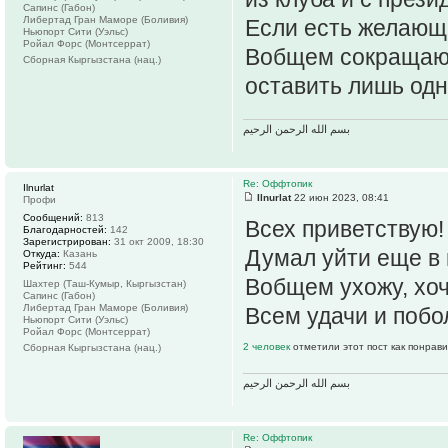
Сапинс (Габон)
Либертад Гран Маморе (Боливия)
Если есть желающи
Ньюпорт Сити (Уэльс)
Ройал Форс (Монтсеррат)
Вобщем сокращаю с
Сборная Кыргызстана (нац.)
оставить лишь одн
بسم الله الرحمن الرحيم
Re: Оффтопик
Ilnurlat
Ilnurlat
22 июн 2023, 08:41
Профи
Сообщений:
813
Всех приветствую!
Благодарностей:
142
Зарегистрирован:
31 окт 2009, 18:30
Думал уйти еще в 
Откуда:
Казань
Рейтинг:
544
Вобщем ухожу, хоч
Шахтер (Таш-Кумыр, Кыргызстан)
Сапинс (Габон)
Либертад Гран Маморе (Боливия)
Всем удачи и побо
Ньюпорт Сити (Уэльс)
Ройал Форс (Монтсеррат)
2 человек
отметили этот пост как понрав
Сборная Кыргызстана (нац.)
بسم الله الرحمن الرحيم
Re: Оффтопик