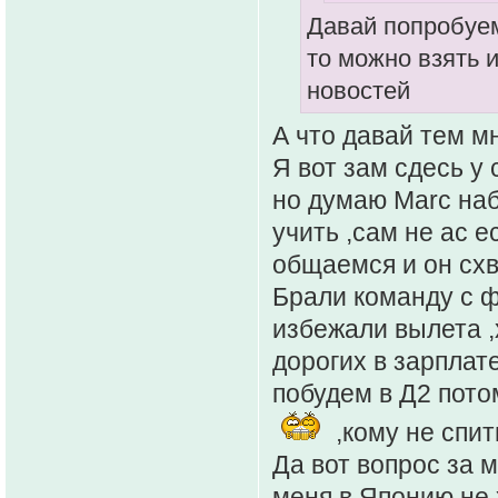
Давай попробуем
то можно взять 
новостей
А что давай тем мн
Я вот зам сдесь у 
но думаю Marc наб
учить ,сам не ас е
общаемся и он схв
Брали команду с ф
избежали вылета ,
дорогих в зарплат
побудем в Д2 пото
,кому не спит
Да вот вопрос за м
меня в Японию не 