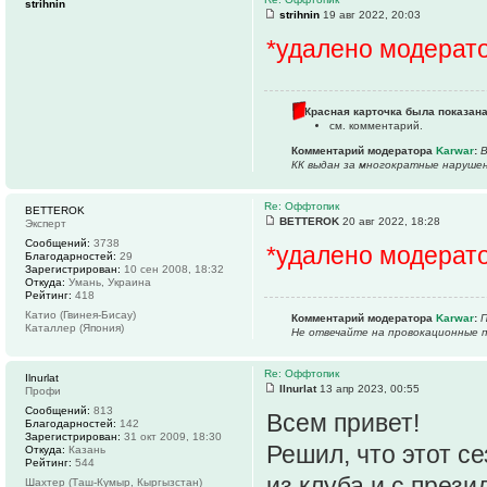
strihnin
strihnin
19 авг 2022, 20:03
*удалено модерат
Красная карточка была показана
см. комментарий.
Комментарий модератора
Karwar
:
В
КК выдан за многократные нарушен
Re: Оффтопик
BETTEROK
BETTEROK
20 авг 2022, 18:28
Эксперт
Сообщений:
3738
*удалено модерат
Благодарностей:
29
Зарегистрирован:
10 сен 2008, 18:32
Откуда:
Умань, Украина
Рейтинг:
418
Катио (Гвинея-Бисау)
Комментарий модератора
Karwar
:
П
Каталлер (Япония)
Не отвечайте на провокационные п
Re: Оффтопик
Ilnurlat
Ilnurlat
13 апр 2023, 00:55
Профи
Сообщений:
813
Всем привет!
Благодарностей:
142
Зарегистрирован:
31 окт 2009, 18:30
Решил, что этот се
Откуда:
Казань
Рейтинг:
544
из клуба и с прези
Шахтер (Таш-Кумыр, Кыргызстан)