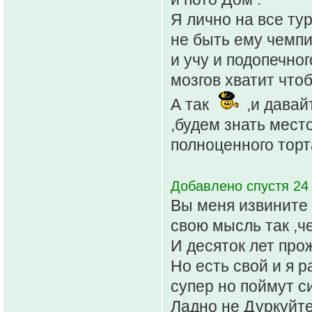
Я лично на все ту
не быть ему чемпи
и учу и подопечно
мозгов хватит чтоб
А так
,и давай
,будем знать мест
полноценного торт
Добавлено спустя 24
Вы меня извините 
свою мысль так ,ч
И десяток лет про
Но есть свой и я р
супер но поймут с
Ладно не Дуркуйте