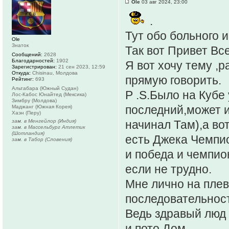
Ole
03 авг 2024, 23:00
.
Тут обо больного 
Ole
Знаток
Так вот Привет Вс
Сообщений:
2628
Благодарностей:
1902
Я вот хочу тему ,
Зарегистрирован:
21 сен 2023, 12:59
Откуда:
Chisinau, Молдова
прямую говорить.
Рейтинг:
693
Альтабара (Южный Судан)
P .S.Было на Кубе
Лос-Кабос Юнайтед (Мексика)
Зимбру (Молдова)
последний,может и
Маджанг (Южная Корея)
Хаэн (Перу)
зам. в Менгейлор (Индия)
начинал Там),а во
зам. в Массельбург Атлетик
(Шотландия)
есть Джека Чемпио
зам. в Табор (Словения)
и победа и чемпио
если не трудно.
Мне лично на плев
последовательност
Ведь здравый люд
и пото Дом .