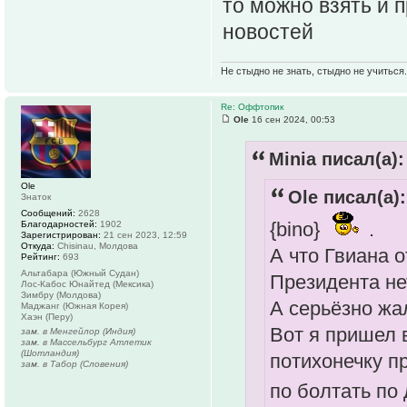
то можно взять и 
новостей
Не стыдно не знать, стыдно не учиться..
Re: Оффтопик
Ole
16 сен 2024, 00:53
Minia писал(а):
Ole
Ole писал(а):
Знаток
Сообщений:
2628
{bino}
.
Благодарностей:
1902
Зарегистрирован:
21 сен 2023, 12:59
Откуда:
Chisinau, Молдова
А что Гвиана 
Рейтинг:
693
Альтабара (Южный Судан)
Президента не
Лос-Кабос Юнайтед (Мексика)
Зимбру (Молдова)
А серьёзно жа
Маджанг (Южная Корея)
Хаэн (Перу)
Вот я пришел 
зам. в Менгейлор (Индия)
зам. в Массельбург Атлетик
(Шотландия)
потихонечку п
зам. в Табор (Словения)
по болтать по