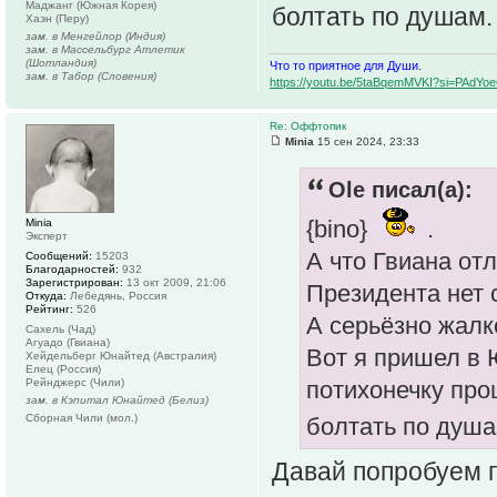
Маджанг (Южная Корея)
болтать по душам
Хаэн (Перу)
зам. в Менгейлор (Индия)
зам. в Массельбург Атлетик
(Шотландия)
Что то приятное для Души.
зам. в Табор (Словения)
https://youtu.be/5taBqemMVKI?si=PAdY
Re: Оффтопик
Minia
15 сен 2024, 23:33
Ole писал(а):
{bino}
.
Minia
Эксперт
А что Гвиана от
Сообщений:
15203
Благодарностей:
932
Зарегистрирован:
13 окт 2009, 21:06
Президента нет 
Откуда:
Лебедянь, Россия
Рейтинг:
526
А серьёзно жалк
Сахель (Чад)
Агуадо (Гвиана)
Вот я пришел в
Хейдельберг Юнайтед (Австралия)
Елец (Россия)
Рейнджерс (Чили)
потихонечку про
зам. в Кэпитал Юнайтед (Белиз)
Сборная Чили (мол.)
болтать по душ
Давай попробуем п