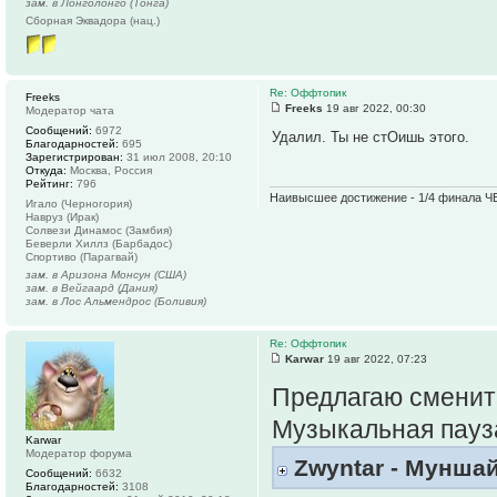
зам. в Лонголонго (Тонга)
Сборная Эквадора (нац.)
Re: Оффтопик
Freeks
Freeks
19 авг 2022, 00:30
Модератор чата
Сообщений:
6972
Удалил. Ты не стОишь этого.
Благодарностей:
695
Зарегистрирован:
31 июл 2008, 20:10
Откуда:
Москва, Россия
Рейтинг:
796
Наивысшее достижение - 1/4 финала ЧЕ
Игало (Черногория)
Навруз (Ирак)
Солвези Динамос (Замбия)
Беверли Хиллз (Барбадос)
Спортиво (Парагвай)
зам. в Аризона Монсун (США)
зам. в Вейгаард (Дания)
зам. в Лос Альмендрос (Боливия)
Re: Оффтопик
Karwar
19 авг 2022, 07:23
Предлагаю сменит
Музыкальная пауз
Karwar
Модератор форума
Zwyntar - Мунша
Сообщений:
6632
Благодарностей:
3108