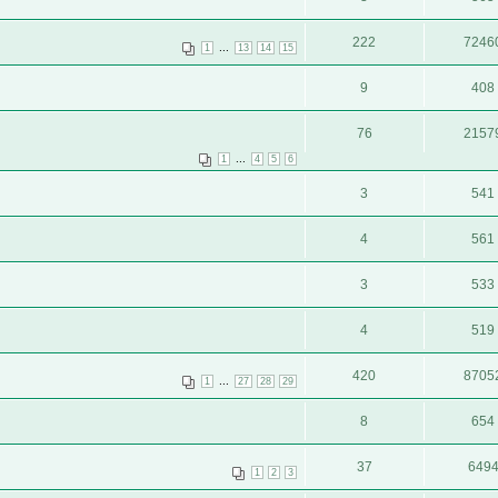
222
7246
...
1
13
14
15
9
408
76
2157
...
1
4
5
6
3
541
4
561
3
533
4
519
420
8705
...
1
27
28
29
8
654
37
649
1
2
3