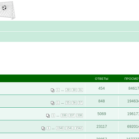
ОТВЕТЫ
ПРОСМО
454
8461
...
1
29
30
31
848
19463
...
1
55
56
57
5069
19617
...
1
336
337
338
23117
69201
...
1
1540
1541
1542