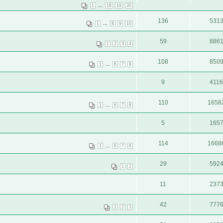
...
1
18
19
20
136
531
...
1
8
9
10
59
886
1
2
3
4
108
850
...
1
6
7
8
9
411
110
1658
...
1
6
7
8
5
165
114
1668
...
1
6
7
8
29
592
1
2
11
237
42
777
1
2
3