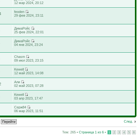
3
12 мар 2024, 20:12
feoden
4
29 фев 2024, 23:11
ДимаРойс
6
25 фев 2024, 22:01
ДимаРойс
5
04 янв 2024, 23:24
Chasm
6
09 июл 2023, 23:15
Kewell
6
12 май 2023, 14:08
Али
2
02 май 2023, 07:28
Kewell
8
03 апр 2023, 17:47
Серж84
06 мар 2023, 11:51
След.
Тем: 265 •
Страница
1
из
6
•
1
2
3
4
5
6