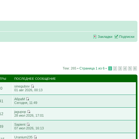
Закладки
Подписки
Тем: 265 •
Страница
1
из
6
•
1
2
3
4
5
6
ТРЫ
ПОСЛЕДНЕЕ СООБЩЕНИЕ
sinegubov
70
01 авг 2026, 00:13
A6paM
41
Сегодня, 11:49
jagupop
12
28 июл 2026, 17:01
Sapient
49
07 июл 2026, 16:13
Uranium235