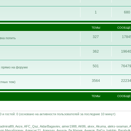
1
680
ТЕМЫ
СООБЩЕ
327
1784
ивка попить
362
1964
501
7647
я прямо на форуме
3564
2223
ктных тем)
ТЕМЫ
СООБЩЕ
 0 и гостей: 0 (основано на активности пользователей за последние 10 минут)
iral89, Aeze, AFC_Qaz, AidarBagaviev, aimer1988, AK86, akex, Akuma, aleks-seaman, Al
ндр Михайлович, Алексис21, Алекsey, Анхель Ди Мария, Аников, BaGa, balobin, Barabulk