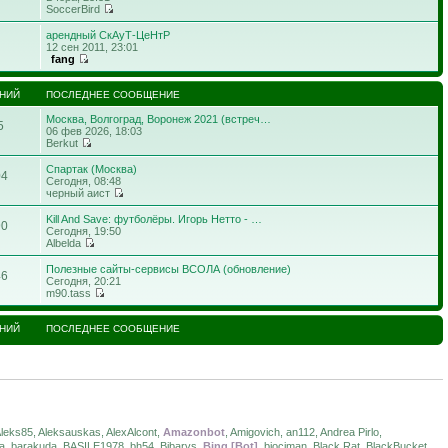
SoccerBird
арендный СкАуТ-ЦеНтР
12 сен 2011, 23:01
fang
НИЙ
ПОСЛЕДНЕЕ СООБЩЕНИЕ
Москва, Волгоград, Воронеж 2021 (встреч…
5
06 фев 2026, 18:03
Berkut
Спартак (Москва)
04
Сегодня, 08:48
черный аист
Kill And Save: футболёры. Игорь Нетто - …
90
Сегодня, 19:50
Albelda
Полезные сайты-сервисы ВСОЛА (обновление)
46
Сегодня, 20:21
m90.tass
НИЙ
ПОСЛЕДНЕЕ СООБЩЕНИЕ
eks85, Aleksauskas, AlexAlcont,
Amazonbot
, Amigovich, an112, Andrea Pirlo,
a, barakuda, BASILE1978, bh54, Bibarvs,
Bing [Bot]
, biociman, Black Rat, BlackBucket,