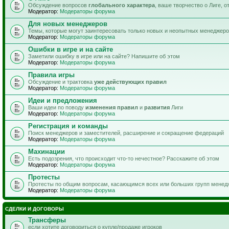
Обсуждение вопросов
глобального характера
, ваше творчество о Лиге, 
Модератор:
Модераторы форума
Для новых менеджеров
Темы, которые могут заинтересовать только новых и неопытных менеджер
Модератор:
Модераторы форума
Ошибки в игре и на сайте
Заметили ошибку в игре или на сайте? Напишите об этом
Модератор:
Модераторы форума
Правила игры
Обсуждение и трактовка
уже действующих правил
Модератор:
Модераторы форума
Идеи и предложения
Ваши идеи по поводу
изменения правил
и
развития
Лиги
Модератор:
Модераторы форума
Регистрация и команды
Поиск менеджеров и заместителей, расширение и сокращение федераций
Модератор:
Модераторы форума
Махинации
Есть подозрения, что происходит что-то нечестное? Расскажите об этом
Модератор:
Модераторы форума
Протесты
Протесты по общим вопросам, касающимся всех или больших групп менед
Модератор:
Модераторы форума
СДЕЛКИ И ДОГОВОРЫ
Трансферы
если хотите договориться о купле/продаже игроков