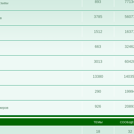
893
7713
отзывы
3785
5607
ов
1512
1637
663
3246
3013
6042
13380
1403
290
1999
926
2089
жеров
ТЕМЫ
СООБЩЕ
18
32