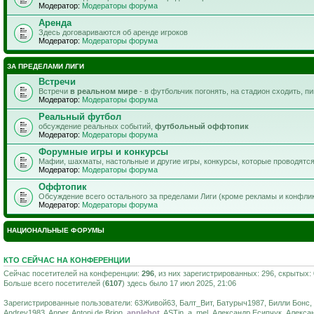
Модератор:
Модераторы форума
Аренда
Здесь договариваются об аренде игроков
Модератор:
Модераторы форума
ЗА ПРЕДЕЛАМИ ЛИГИ
Встречи
Встречи
в реальном мире
- в футбольчик погонять, на стадион сходить, п
Модератор:
Модераторы форума
Реальный футбол
обсуждение реальных событий,
футбольный оффтопик
Модератор:
Модераторы форума
Форумные игры и конкурсы
Мафии, шахматы, настольные и другие игры, конкурсы, которые проводятс
Модератор:
Модераторы форума
Оффтопик
Обсуждение всего остального за пределами Лиги (кроме рекламы и конфли
Модератор:
Модераторы форума
НАЦИОНАЛЬНЫЕ ФОРУМЫ
КТО СЕЙЧАС НА КОНФЕРЕНЦИИ
Сейчас посетителей на конференции:
296
, из них зарегистрированных: 296, скрытых:
Больше всего посетителей (
6107
) здесь было 17 июл 2025, 21:06
Зарегистрированные пользователи: 63Живой63, Балт_Вит, Батурыч1987, Билли Бонс, adm
Andrey1983, Anper, Antoni de Brion,
applebot
, ASTin, a_mel, Александр Есипчук, Алекса