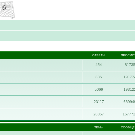
ОТВЕТЫ
ПРОСМО
454
8173
836
19177
5069
19312
23117
68994
28857
16777
ТЕМЫ
СООБЩЕ