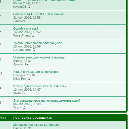
4
05 авг 2026, 12:28
revolt001
Вопросы от НЕ СОВСЕМ новичков
7
31 июл 2026, 22:58
Лавруха
Ошибка или как?
1
14 июл 2026, 10:52
WorstFriend
Уменьшение числа болельщиков
2
15 июл 2026, 15:59
Gnusmumrik
Ограничения для игроков в аренде
8
Вчера, 16:07
Адонис
Уэльс приглашает менеджеров
52
Сегодня, 16:16
Dikiy Pes
Игра с одного компьютера. Счёт 0-7.
4
13 июн 2026, 14:47
soldo
Это справедливое начисление демотивации?
3
06 июл 2026, 16:39
Tyurk
НИЙ
ПОСЛЕДНЕЕ СООБЩЕНИЕ
Молодые солнышки за полцены
Вчера, 23:31