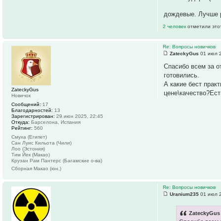
дождевые. Лучше 
2 человек
отметили это
Re: Вопросы новичков
ZateckyGus
01 июл 2
Спасибо всем за о
готовились.
А какие бест прак
ZateckyGus
цене\качество?Ест
Новичок
Сообщений:
17
Благодарностей:
13
Зарегистрирован:
29 июн 2025, 22:45
Откуда:
Барселона, Испания
Рейтинг:
560
Смуха (Египет)
Сан Луис Кильота (Чили)
Лоо (Эстония)
Тим Йек (Макао)
Крузан Рам Пантерс (Багамские о-ва)
Сборная Макао (юн.)
Re: Вопросы новичков
Uranium235
01 июл 2
ZateckyGus 