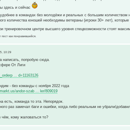
ны здесь и сейчас
 удобнее в командах без молодёжи и реальных с большим количеством 
ого количества юношей необходимы ветераны (игроки 30+ лет), которы
ри тренировочном центре высшего уровня спецвозможности стоят макси
т пост как понравившийся.
5, 10:29
а написать, попробую сюда.
нсфере От Лиги
g_orderp ... d=11163126
идим - без команды с ноября 2022 года
rmarkt.us/andor-szab ... ler/809019
на есть, команда то эта. Непорядок.
ого раз замечал баги и ошибки, когда либо реальным не убрали/добавили 
в чём, кому жаловаться то?