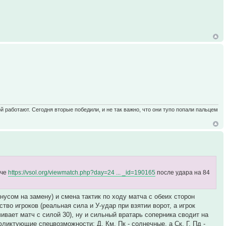
ой работают. Сегодня вторые победили, и не так важно, что они тупо попали пальцем
тче
https://vsol.org/viewmatch.php?day=24 ... _id=190165
после удара на 84
усом на замену) и смена тактик по ходу матча с обеих сторон
во игроков (реальная сила и У-удар при взятии ворот, а игрок
ивает матч с силой 30), ну и сильный вратарь соперника сводит на
фликтующие спецвозможности: Д, Км, Пк - солнечные, а Ск, Г, Пд -