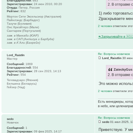
Благодарностей:
683
Зарегистрирован:
24 июн 2010, 00:20
2. В отправке 
Откуда:
Питер, Россия
Рейтинг:
832
1) либо торговатьс
Мортон Сити Эксельсиор (Австралия)
2)раскрываете мен
Пайнлэндс (Барбадос)
Тахучи (Боливия)
2 человек
отметили это
Онс Криэйтерз (Мали)
Сантарем (Португалия)
зам. в Маккаби (ЮАР)
🦘Запрыгивайте в 🇦
зам. в САП (Антигуа и Барбуда)
зам. в А`Али (Бахрейн)
Re: Вопросы новичков
Lord_Raistlin
Lord_Raistlin
30 июн 
Мастер
Сообщений:
1869
Благодарностей:
554
ZateckyGus 
Зарегистрирован:
28 сен 2023, 14:13
2. В отправке 
Рейтинг:
554
Тегевадзаро (Япония)
Это можно использо
Белшина (Беларусь)
Гейзер (Чад)
2 человек
отметили это
Есть менеджеры, котор
в небо, или целенапра
Re: Вопросы новичков
sedo
sedo
01 июл 2025, 1
Новичок
Сообщений:
1
Приветствую. У ме
Зарегистрирован:
09 фев 2025, 14:17