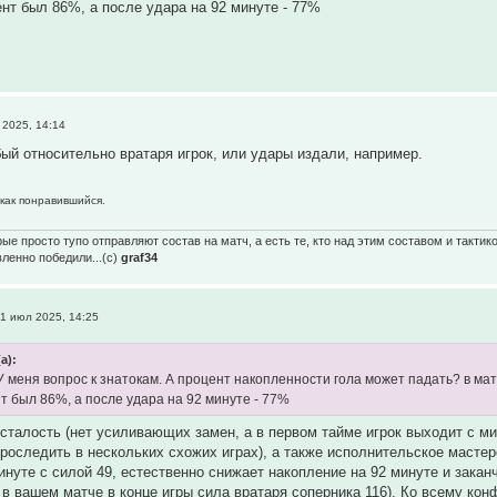
ент был 86%, а после удара на 92 минуте - 77%
2025, 14:14
бый относительно вратаря игрок, или удары издали, например.
 как понравившийся.
ые просто тупо отправляют состав на матч, а есть те, кто над этим составом и тактик
вленно победили...(с)
graf34
1 июл 2025, 14:25
а):
У меня вопрос к знатокам. А процент накопленности гола может падать? в ма
т был 86%, а после удара на 92 минуте - 77%
сталость (нет усиливающих замен, а в первом тайме игрок выходит с мин
роследить в нескольких схожих играх), а также исполнительское мастерст
нуте с силой 49, естественно снижает накопление на 92 минуте и заканч
к в вашем матче в конце игры сила вратаря соперника 116). Ко всему кон