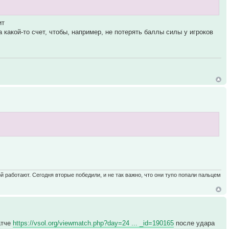
ит
 какой-то счет, чтобы, например, не потерять баллы силы у игроков
ой работают. Сегодня вторые победили, и не так важно, что они тупо попали пальцем
атче
https://vsol.org/viewmatch.php?day=24 ... _id=190165
после удара