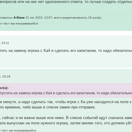
 вопросов или на них нет однозначного ответа, то лучше создать отдел
ировалось
A-Slane
21 окт 2022, 13:07, всего редактировалось 18 раз(а).
от пост как понравившийся.
 23:11
тить на замену игрока с Ка4 и сделать его капитаном, то надо обязател
, 23:19
ал(а):
ыпустить на замену игрока с Ка4 и сделать его капитаном, то надо обязатель
же минуте, а надо сделать так, чтобы игрок с Ка уже находился на поле
по времени, либо выше в списке замен при отправке.
т, сейчас и не важно выше или ниже. В списке событий идут сначала заме
ла выпускаю на поле нужного игрока, затем меняю того, кто должен уйт
т пост как понравившийся.