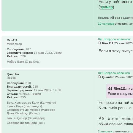
Если у тебя много
(
пример
)
Последний раз редакт
10 человек
отметили эт
Re: Вопросы новичков
Rios111
Rios111
25 июн 2025,
Менеджер
Сообщений:
107
Если я хочу выпус
Зарегистрирован:
17 мар 2023, 05:09
Рейтинг:
529
Мейро Баго (О-ва Кука)
Re: Вопросы новичков
QuanTro
QuanTro
25 июн 2025
Профи
Сообщений:
610
Благодарностей:
518
Rios111 пис
Зарегистрирован:
19 ноя 2009, 14:38
Если я хочу в
Откуда:
Липецк, Россия
Рейтинг:
755
Не просто на той 
Бока Хуниорс де Кали (Колумбия)
Куинз Парк (Шотландия)
быть либо раньше 
Омниспортc де Мекнес (Марокко)
Доха Юнайтед (Катар)
зам. в Хуниор (Никарагуа)
P.S.: а хотя, може
Сборная Шотландии (юн.)
обыкновению снача
2 человек
отметили это