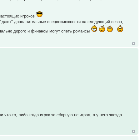
настоящих игроков
е "дают" дополнительные спецвозможности на следующий сезон,
мально дорого и финансы могут спеть романсы
что-то, либо когда игрок за сборную не играл, а у него звезда