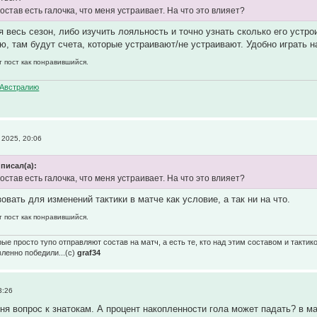
состав есть галочка, что меня устраивает. На что это влияет?
я весь сезон, либо изучить лояльность и точно узнать сколько его устро
ю, там будут счета, которые устраивают/не устраивают. Удобно играть на
т пост как понравившийся.
Австралию
2025, 20:06
писал(а):
состав есть галочка, что меня устраивает. На что это влияет?
вать для изменений тактики в матче как условие, а так ни на что.
т пост как понравившийся.
ые просто тупо отправляют состав на матч, а есть те, кто над этим составом и тактик
вленно победили...(с)
graf34
3:26
ня вопрос к знатокам. А процент накопленности гола может падать? в м