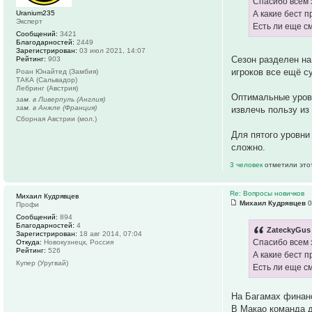
Спасибо всем 
Uranium235
А какие бест 
Эксперт
Есть ли еще с
Сообщений:
3421
Благодарностей:
2449
Зарегистрирован:
03 июл 2021, 14:07
Сезон разделен на
Рейтинг:
903
игроков все ещё с
Роан Юнайтед (Замбия)
ТАКА (Сальвадор)
Лебринг (Австрия)
Оптимальные уровн
зам. в Ливерпуль (Англия)
зам. в Анжле (Франция)
извлечь пользу из 
Сборная Австрии (мол.)
Для пятого уровни
сложно.
3 человек
отметили это
Re: Вопросы новичков
Михаил Кудрявцев
Михаил Кудрявцев
0
Профи
Сообщений:
894
Благодарностей:
4
ZateckyGus 
Зарегистрирован:
18 авг 2014, 07:04
Спасибо всем 
Откуда:
Новокузнецк, Россия
Рейтинг:
526
А какие бест 
Купер (Уругвай)
Есть ли еще с
На Багамах финанс
В Макао команда д