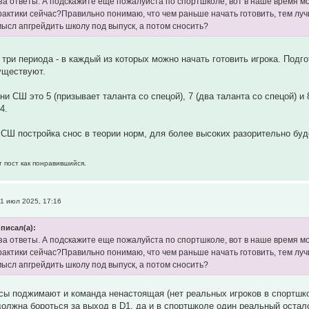
за ответы. А подскажите еще пожалуйста по спортшколе, вот в наше время мо
практики сейчас?Правильно понимаю, что чем раньше начать готовить, тем л
мысл апгрейдить школу под выпуск, а потом сносить?
 три периода - в каждый из которых можно начать готовить игрока. Подго
уществуют.
и СШ это 5 (призывает таланта со спецой), 7 (два таланта со спецой) и
4.
 СШ постройка снос в теории норм, для более высоких разорительно буд
т пост как понравившийся.
1 июл 2025, 17:16
писал(а):
за ответы. А подскажите еще пожалуйста по спортшколе, вот в наше время мо
практики сейчас?Правильно понимаю, что чем раньше начать готовить, тем л
мысл апгрейдить школу под выпуск, а потом сносить?
ы поджимают и команда ненастоящая (нет реальных игроков в спортшко
олжна бороться за выход в D1, да и в спортшколе один реальный осталс