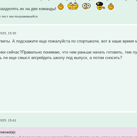
разделять их на две команды!
т пост как понравившийся.
025, 15:30
тветы. А подскажите еще пожалуйста по спортшколе, вот в наше время 
тики сейчас?Правильно понимаю, что чем раньше начать готовить, тем 
ь ли еще смысл апгрейдить школу под выпуск, а потом сносить?
025, 15:41
писал(а):