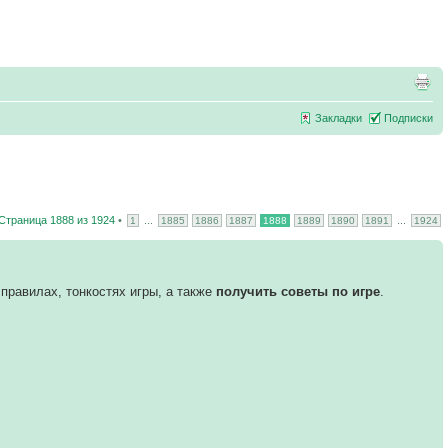
Закладки
Подписки
Страница
1888
из
1924
•
...
...
1
1885
1886
1887
1888
1889
1890
1891
1924
правилах, тонкостях игры, а также
получить советы по игре
.