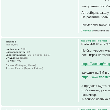
конкурентоспособ
Апгрейдить школу
На развитие больш
потому что даже п
2 человек
отметили это
Re: Вопросы новичков
alkash63
alkash63
02 июл 202
Менеджер
Сообщений:
198
Не был уверен куд
Благодарностей:
42
есть игрок на тра
Зарегистрирован:
25 ноя 2009, 14:37
Откуда:
Куйбышев
Рейтинг:
498
https://vsol.org/mn
Слован (Либерец, Чехия)
Флэчез Рэпидс (Теркс и Кайкос)
заходим на ТМ и в
https://www.transfe
а продают будто о
Собственно, уже мн
например.
А вопрос новичка 
Re: Вопросы новичков