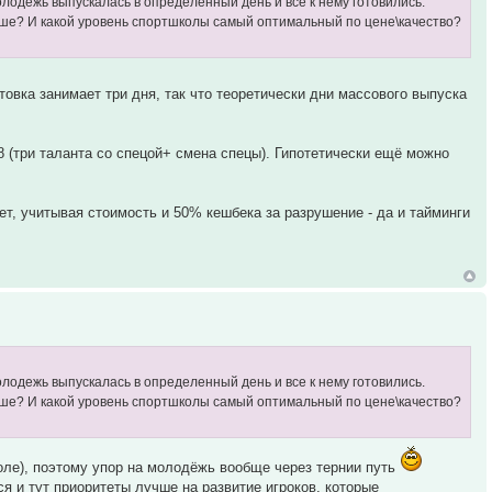
лодежь выпускалась в определенный день и все к нему готовились.
учше? И какой уровень спортшколы самый оптимальный по цене\качество?
товка занимает три дня, так что теоретически дни массового выпуска
 8 (три таланта со спецой+ смена спецы). Гипотетически ещё можно
ет, учитывая стоимость и 50% кешбека за разрушение - да и тайминги
лодежь выпускалась в определенный день и все к нему готовились.
учше? И какой уровень спортшколы самый оптимальный по цене\качество?
ле), поэтому упор на молодёжь вообще через тернии путь
я и тут приоритеты лучше на развитие игроков, которые