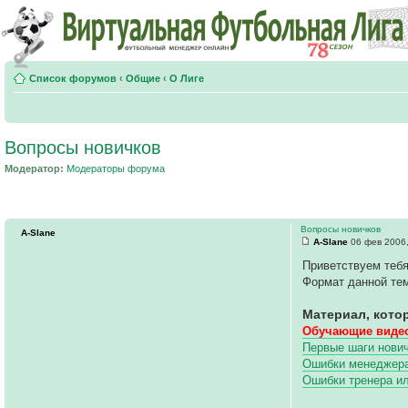
Список форумов
‹
Общие
‹
О Лиге
Вопросы новичков
Модератор:
Модераторы форума
Вопросы новичков
A-Slane
A-Slane
06 фев 2006,
Приветствуем тебя
Формат данной тем
Материал, кото
Обучающие видео
Первые шаги нович
Ошибки менеджера 
Ошибки тренера и