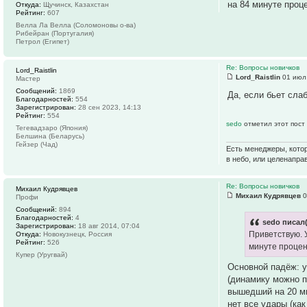
на 84 минуте проц
Откуда:
Щучинск, Казахстан
Рейтинг:
607
Велла Ла Велла (Соломоновы о-ва)
Рибейран (Португалия)
Петрол (Египет)
Re: Вопросы новичков
Lord_Raistlin
Lord_Raistlin
01 июл 
Мастер
Сообщений:
1869
Да, если бьет сла
Благодарностей:
554
Зарегистрирован:
28 сен 2023, 14:13
Рейтинг:
554
sedo
отметил этот пост
Тегевадзаро (Япония)
Белшина (Беларусь)
Гейзер (Чад)
Есть менеджеры, котор
в небо, или целенапра
Re: Вопросы новичков
Михаил Кудрявцев
Михаил Кудрявцев
0
Профи
Сообщений:
894
Благодарностей:
4
sedo писал(
Зарегистрирован:
18 авг 2014, 07:04
Приветствую. 
Откуда:
Новокузнецк, Россия
Рейтинг:
526
минуте процен
Купер (Уругвай)
Основной падёж: у
(динамику можно п
вышедший на 20 ми
нет все удары (ка