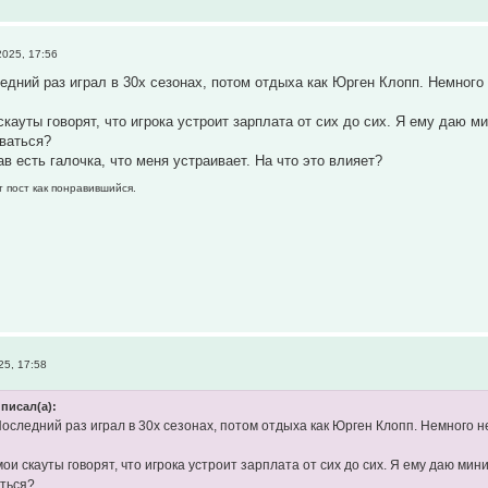
025, 17:56
едний раз играл в 30х сезонах, потом отдыха как Юрген Клопп. Немног
скауты говорят, что игрока устроит зарплата от сих до сих. Я ему даю 
оваться?
ав есть галочка, что меня устраивает. На что это влияет?
т пост как понравившийся.
5, 17:58
писал(а):
Последний раз играл в 30х сезонах, потом отдыха как Юрген Клопп. Немного 
мои скауты говорят, что игрока устроит зарплата от сих до сих. Я ему даю ми
аться?