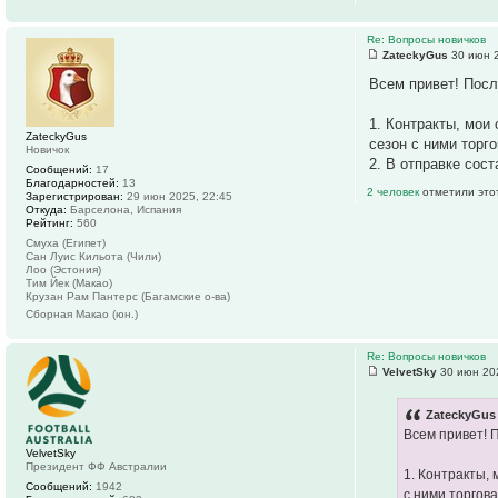
Re: Вопросы новичков
ZateckyGus
30 июн 2
Всем привет! Посл
1. Контракты, мои 
ZateckyGus
сезон с ними торг
Новичок
2. В отправке сост
Сообщений:
17
Благодарностей:
13
2 человек
отметили это
Зарегистрирован:
29 июн 2025, 22:45
Откуда:
Барселона, Испания
Рейтинг:
560
Смуха (Египет)
Сан Луис Кильота (Чили)
Лоо (Эстония)
Тим Йек (Макао)
Крузан Рам Пантерс (Багамские о-ва)
Сборная Макао (юн.)
Re: Вопросы новичков
VelvetSky
30 июн 202
ZateckyGus 
Всем привет! 
VelvetSky
Президент ФФ Австралии
1. Контракты, 
Сообщений:
1942
с ними торгов