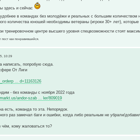
ны здесь и сейчас
 удобнее в командах без молодёжи и реальных с большим количеством 
ого количества юношей необходимы ветераны (игроки 30+ лет), которы
ри тренировочном центре высшего уровня спецвозможности стоят макси
т пост как понравившийся.
5, 10:29
а написать, попробую сюда.
нсфере От Лиги
g_orderp ... d=11163126
идим - без команды с ноября 2022 года
rmarkt.us/andor-szab ... ler/809019
на есть, команда то эта. Непорядок.
ого раз замечал баги и ошибки, когда либо реальным не убрали/добавили 
в чём, кому жаловаться то?