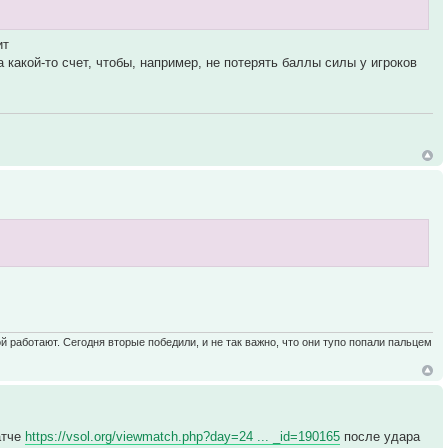
ит
 какой-то счет, чтобы, например, не потерять баллы силы у игроков
ой работают. Сегодня вторые победили, и не так важно, что они тупо попали пальцем
атче
https://vsol.org/viewmatch.php?day=24 ... _id=190165
после удара