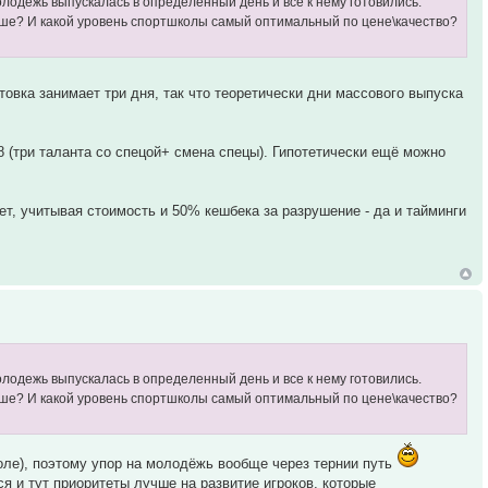
лодежь выпускалась в определенный день и все к нему готовились.
учше? И какой уровень спортшколы самый оптимальный по цене\качество?
товка занимает три дня, так что теоретически дни массового выпуска
 8 (три таланта со спецой+ смена спецы). Гипотетически ещё можно
ет, учитывая стоимость и 50% кешбека за разрушение - да и тайминги
лодежь выпускалась в определенный день и все к нему готовились.
учше? И какой уровень спортшколы самый оптимальный по цене\качество?
ле), поэтому упор на молодёжь вообще через тернии путь
я и тут приоритеты лучше на развитие игроков, которые