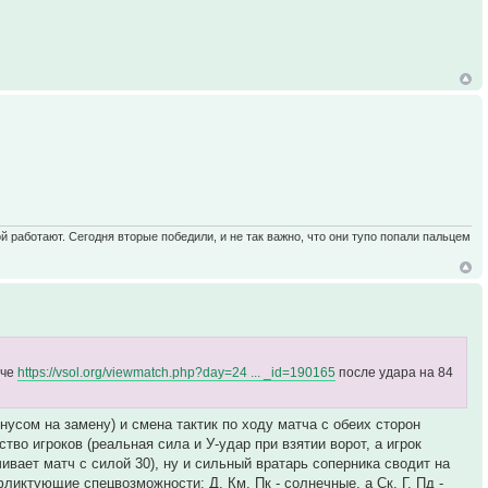
ой работают. Сегодня вторые победили, и не так важно, что они тупо попали пальцем
тче
https://vsol.org/viewmatch.php?day=24 ... _id=190165
после удара на 84
усом на замену) и смена тактик по ходу матча с обеих сторон
во игроков (реальная сила и У-удар при взятии ворот, а игрок
ивает матч с силой 30), ну и сильный вратарь соперника сводит на
фликтующие спецвозможности: Д, Км, Пк - солнечные, а Ск, Г, Пд -