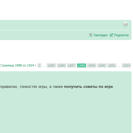
Закладки
Подписки
Страница
1888
из
1924
•
...
...
1
1885
1886
1887
1888
1889
1890
1891
1924
правилах, тонкостях игры, а также
получить советы по игре
.