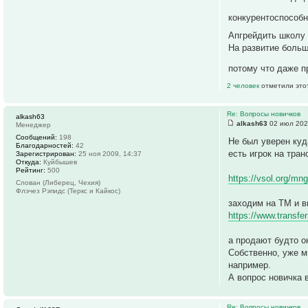
конкурентоспособ
Апгрейдить школу
На развитие больш
потому что даже п
2 человек
отметили это
Re: Вопросы новичков
alkash63
alkash63
02 июл 202
Менеджер
Сообщений:
198
Не был уверен куд
Благодарностей:
42
есть игрок на тра
Зарегистрирован:
25 ноя 2009, 14:37
Откуда:
Куйбышев
Рейтинг:
500
https://vsol.org/mn
Слован (Либерец, Чехия)
Флэчез Рэпидс (Теркс и Кайкос)
заходим на ТМ и в
https://www.transfe
а продают будто о
Собственно, уже мн
например.
А вопрос новичка 
Re: Вопросы новичков