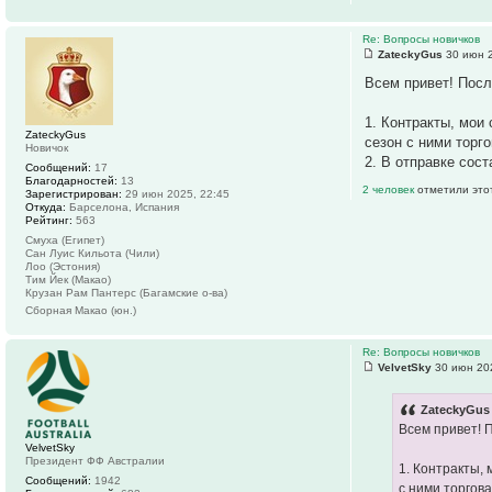
Re: Вопросы новичков
ZateckyGus
30 июн 2
Всем привет! Посл
1. Контракты, мои 
ZateckyGus
сезон с ними торг
Новичок
2. В отправке сост
Сообщений:
17
Благодарностей:
13
2 человек
отметили это
Зарегистрирован:
29 июн 2025, 22:45
Откуда:
Барселона, Испания
Рейтинг:
563
Смуха (Египет)
Сан Луис Кильота (Чили)
Лоо (Эстония)
Тим Йек (Макао)
Крузан Рам Пантерс (Багамские о-ва)
Сборная Макао (юн.)
Re: Вопросы новичков
VelvetSky
30 июн 202
ZateckyGus 
Всем привет! 
VelvetSky
Президент ФФ Австралии
1. Контракты, 
Сообщений:
1942
с ними торгов