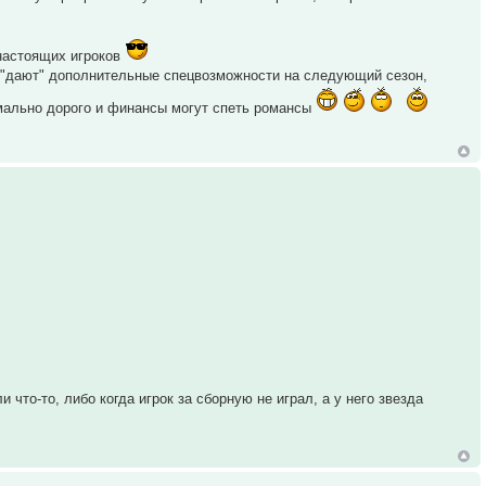
настоящих игроков
е "дают" дополнительные спецвозможности на следующий сезон,
мально дорого и финансы могут спеть романсы
что-то, либо когда игрок за сборную не играл, а у него звезда