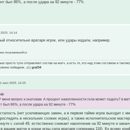
ент был 86%, а после удара на 92 минуте - 77%
2025, 14:14
бый относительно вратаря игрок, или удары издали, например.
 как понравившийся.
ые просто тупо отправляют состав на матч, а есть те, кто над этим составом и тактик
вленно победили...(с)
graf34
1 июл 2025, 14:25
а):
У меня вопрос к знатокам. А процент накопленности гола может падать? в ма
т был 86%, а после удара на 92 минуте - 77%
сталость (нет усиливающих замен, а в первом тайме игрок выходит с мин
роследить в нескольких схожих играх), а также исполнительское мастерст
нуте с силой 49, естественно снижает накопление на 92 минуте и заканч
к в вашем матче в конце игры сила вратаря соперника 116). Ко всему кон