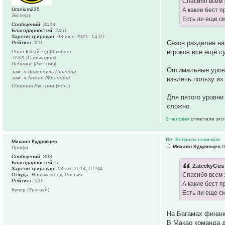
Спасибо всем 
Uranium235
А какие бест 
Эксперт
Есть ли еще с
Сообщений:
3423
Благодарностей:
2451
Зарегистрирован:
03 июл 2021, 14:07
Сезон разделен на
Рейтинг:
911
игроков все ещё с
Роан Юнайтед (Замбия)
ТАКА (Сальвадор)
Лебринг (Австрия)
Оптимальные уровн
зам. в Ливерпуль (Англия)
зам. в Анжле (Франция)
извлечь пользу из 
Сборная Австрии (мол.)
Для пятого уровни
сложно.
3 человек
отметили это
Re: Вопросы новичков
Михаил Кудрявцев
Михаил Кудрявцев
0
Профи
Сообщений:
893
Благодарностей:
5
ZateckyGus 
Зарегистрирован:
18 авг 2014, 07:04
Спасибо всем 
Откуда:
Новокузнецк, Россия
Рейтинг:
526
А какие бест 
Купер (Уругвай)
Есть ли еще с
На Багамах финанс
В Макао команда д