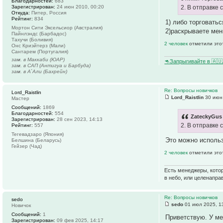
Благодарностей:
683
Зарегистрирован:
24 июн 2010, 00:20
2. В отправке 
Откуда:
Питер, Россия
Рейтинг:
834
1) либо торговатьс
Мортон Сити Эксельсиор (Австралия)
2)раскрываете мен
Пайнлэндс (Барбадос)
Тахучи (Боливия)
2 человек
отметили это
Онс Криэйтерз (Мали)
Сантарем (Португалия)
зам. в Маккаби (ЮАР)
🦘Запрыгивайте в 🇦
зам. в САП (Антигуа и Барбуда)
зам. в А`Али (Бахрейн)
Re: Вопросы новичков
Lord_Raistlin
Lord_Raistlin
30 июн 
Мастер
Сообщений:
1869
Благодарностей:
554
ZateckyGus 
Зарегистрирован:
28 сен 2023, 14:13
2. В отправке 
Рейтинг:
557
Тегевадзаро (Япония)
Это можно использо
Белшина (Беларусь)
Гейзер (Чад)
2 человек
отметили это
Есть менеджеры, котор
в небо, или целенапра
Re: Вопросы новичков
sedo
sedo
01 июл 2025, 1
Новичок
Сообщений:
1
Приветствую. У ме
Зарегистрирован:
09 фев 2025, 14:17