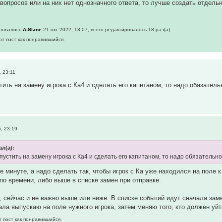
 вопросов или на них нет однозначного ответа, то лучше создать отдел
ировалось
A-Slane
21 окт 2022, 13:07, всего редактировалось 18 раз(а).
от пост как понравившийся.
 23:11
тить на замену игрока с Ка4 и сделать его капитаном, то надо обязател
, 23:19
ал(а):
ыпустить на замену игрока с Ка4 и сделать его капитаном, то надо обязатель
же минуте, а надо сделать так, чтобы игрок с Ка уже находился на поле
по времени, либо выше в списке замен при отправке.
т, сейчас и не важно выше или ниже. В списке событий идут сначала заме
ла выпускаю на поле нужного игрока, затем меняю того, кто должен уйт
т пост как понравившийся.