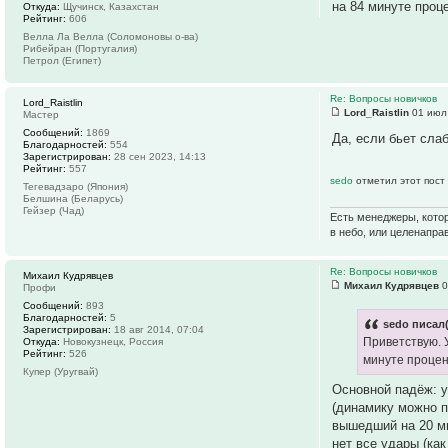
на 84 минуте проц
Откуда:
Щучинск, Казахстан
Рейтинг:
606
Велла Ла Велла (Соломоновы о-ва)
Рибейран (Португалия)
Петрол (Египет)
Re: Вопросы новичков
Lord_Raistlin
Lord_Raistlin
01 июл 
Мастер
Сообщений:
1869
Да, если бьет сла
Благодарностей:
554
Зарегистрирован:
28 сен 2023, 14:13
Рейтинг:
557
sedo
отметил этот пост
Тегевадзаро (Япония)
Белшина (Беларусь)
Гейзер (Чад)
Есть менеджеры, котор
в небо, или целенапра
Re: Вопросы новичков
Михаил Кудрявцев
Михаил Кудрявцев
0
Профи
Сообщений:
893
Благодарностей:
5
sedo писал(
Зарегистрирован:
18 авг 2014, 07:04
Приветствую. 
Откуда:
Новокузнецк, Россия
Рейтинг:
526
минуте процен
Купер (Уругвай)
Основной падёж: у
(динамику можно п
вышедший на 20 ми
нет все удары (ка