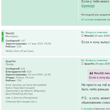
Если у тебя много
(
пример
)
Последний раз редакт
10 человек
отметили эт
Re: Вопросы новичков
Rios111
Rios111
25 июн 2025,
Менеджер
Сообщений:
107
Если я хочу выпус
Зарегистрирован:
17 мар 2023, 05:09
Рейтинг:
529
Мейро Баго (О-ва Кука)
Re: Вопросы новичков
QuanTro
QuanTro
25 июн 2025
Профи
Сообщений:
611
Благодарностей:
519
Rios111 пис
Зарегистрирован:
19 ноя 2009, 14:38
Если я хочу в
Откуда:
Липецк, Россия
Рейтинг:
756
Не просто на той 
Бока Хуниорс де Кали (Колумбия)
Куинз Парк (Шотландия)
быть либо раньше 
Омниспортc де Мекнес (Марокко)
Доха Юнайтед (Катар)
зам. в Хуниор (Никарагуа)
P.S.: а хотя, може
Сборная Шотландии (юн.)
обыкновению снача
2 человек
отметили это