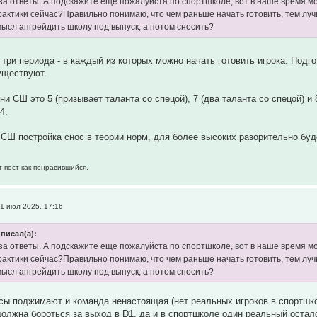
за ответы. А подскажите еще пожалуйста по спортшколе, вот в наше время мо
практики сейчас?Правильно понимаю, что чем раньше начать готовить, тем л
мысл апгрейдить школу под выпуск, а потом сносить?
 три периода - в каждый из которых можно начать готовить игрока. Подго
уществуют.
и СШ это 5 (призывает таланта со спецой), 7 (два таланта со спецой) и
4.
 СШ постройка снос в теории норм, для более высоких разорительно буд
т пост как понравившийся.
1 июл 2025, 17:16
писал(а):
за ответы. А подскажите еще пожалуйста по спортшколе, вот в наше время мо
практики сейчас?Правильно понимаю, что чем раньше начать готовить, тем л
мысл апгрейдить школу под выпуск, а потом сносить?
ы поджимают и команда ненастоящая (нет реальных игроков в спортшко
олжна бороться за выход в D1, да и в спортшколе один реальный осталс