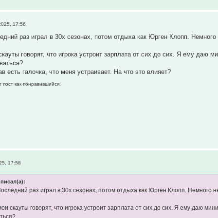
025, 17:56
едний раз играл в 30х сезонах, потом отдыха как Юрген Клопп. Немног
скауты говорят, что игрока устроит зарплата от сих до сих. Я ему даю 
оваться?
ав есть галочка, что меня устраивает. На что это влияет?
т пост как понравившийся.
5, 17:58
писал(а):
Последний раз играл в 30х сезонах, потом отдыха как Юрген Клопп. Немного 
мои скауты говорят, что игрока устроит зарплата от сих до сих. Я ему даю ми
аться?