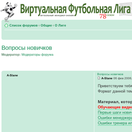
Список форумов
‹
Общие
‹
О Лиге
Вопросы новичков
Модератор:
Модераторы форума
Вопросы новичков
A-Slane
A-Slane
06 фев 2006,
Приветствуем тебя
Формат данной тем
Материал, кото
Обучающие видео
Первые шаги нович
Ошибки менеджера 
Ошибки тренера и