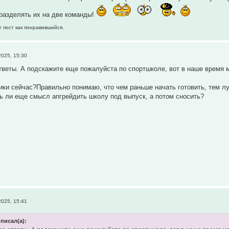
разделять их на две команды!
т пост как понравившийся.
025, 15:30
тветы. А подскажите еще пожалуйста по спортшколе, вот в наше время 
тики сейчас?Правильно понимаю, что чем раньше начать готовить, тем 
ь ли еще смысл апгрейдить школу под выпуск, а потом сносить?
025, 15:41
писал(а):