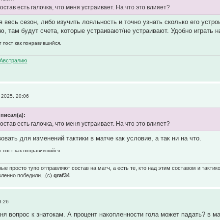
состав есть галочка, что меня устраивает. На что это влияет?
я весь сезон, либо изучить лояльность и точно узнать сколько его устро
ю, там будут счета, которые устраивают/не устраивают. Удобно играть на
т пост как понравившийся.
Австралию
2025, 20:06
писал(а):
состав есть галочка, что меня устраивает. На что это влияет?
вать для изменений тактики в матче как условие, а так ни на что.
т пост как понравившийся.
ые просто тупо отправляют состав на матч, а есть те, кто над этим составом и тактик
вленно победили...(с)
graf34
3:26
ня вопрос к знатокам. А процент накопленности гола может падать? в м