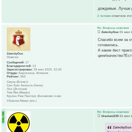
дождевые. Лучше 
2 человек
отметили это
Re: Вопросы новичков
ZateckyGus
01 июл 2
Спасибо всем за о
готовились.
А какие бест прак
ZateckyGus
цене\качество?Ест
Новичок
Сообщений:
17
Благодарностей:
13
Зарегистрирован:
29 июн 2025, 22:45
Откуда:
Барселона, Испания
Рейтинг:
563
Смуха (Египет)
Сан Луис Кильота (Чили)
Лоо (Эстония)
Тим Йек (Макао)
Крузан Рам Пантерс (Багамские о-ва)
Сборная Макао (юн.)
Re: Вопросы новичков
Uranium235
01 июл 2
ZateckyGus 