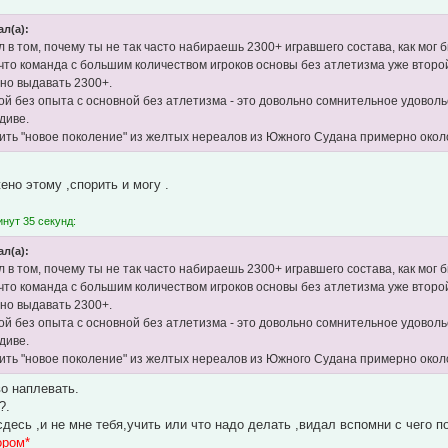
ал(а):
 в том, почему ты не так часто набираешь 2300+ игравшего состава, как мог б
, что команда с большим количеством игроков основы без атлетизма уже второ
но выдавать 2300+.
ой без опыта с основной без атлетизма - это довольно сомнительное удоволь
диве.
ть "новое поколение" из желтых нереалов из Южного Судана примерно окол
ено этому ,спорить и могу .
нут 35 секунд:
ал(а):
 в том, почему ты не так часто набираешь 2300+ игравшего состава, как мог б
, что команда с большим количеством игроков основы без атлетизма уже второ
но выдавать 2300+.
ой без опыта с основной без атлетизма - это довольно сомнительное удоволь
диве.
ть "новое поколение" из желтых нереалов из Южного Судана примерно окол
во наплевать.
?.
сдесь ,и не мне тебя,учить или что надо делать ,видал вспомни с чего п
ором*