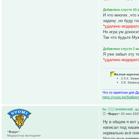
Добавлено спустя 43 
И что многих ,что
задену ,но буду г
*удалено модерат
Но игра ум доносит
Так что будьте Му
Добавлено спустя 2 м
Я уже забыл эту т
*удалено модерат
Желтая карточк
2.5.4. Зап
2.8. Запре
Что то приятное для Д
https://youtu.be/5ta
Re: 🇫🇮 ВНИМАНИЕ, фо
~Bupyc~
02 июн 2025
Ну в общем я вот 
написал под нашим
~Bupyc~
нормально всё поя
Модератор молодежи
Что-то еще коммен