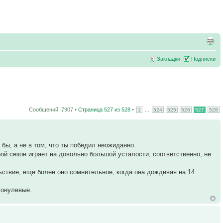
Закладки
Подписки
Сообщений: 7907 •
Страница
527
из
528
•
...
1
524
525
526
527
528
 бы, а не в том, что ты победил неожиданно.
ой сезон играет на довольно большой усталости, соответственно, не
ьствие, еще более оно сомнительное, когда она дождевая на 14
лонулевые.