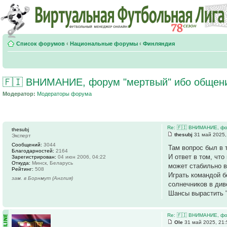
Список форумов
‹
Национальные форумы
‹
Финляндия
🇫🇮 ВНИМАНИЕ, форум "мертвый" ибо общение
Модератор:
Модераторы форума
Re: 🇫🇮 ВНИМАНИЕ, фо
thesubj
thesubj
31 май 2025,
Эксперт
Сообщений:
3044
Там вопрос был в 
Благодарностей:
2164
И ответ в том, чт
Зарегистрирован:
04 июн 2006, 04:22
Откуда:
Минск, Беларусь
может стабильно 
Рейтинг:
508
Играть командой б
зам. в Борнмут (Англия)
солнечников в див
Шансы вырастить 
Re: 🇫🇮 ВНИМАНИЕ, фо
Ole
31 май 2025, 21: