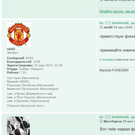
Играйте честно, так и
Re: 🇫🇮 ВНИМАНИЕ, фо
mix83
20 июн 2026, 
приветствую фин
mix83
принимайте нович
Эксперт
Сообщений:
8268
3 человек
отметили это
Благодарностей:
1236
Зарегистрирован:
31 мар 2010, 21:06
Откуда:
Хайфа, Израиль
ManUtd FOREVER!
Рейтинг:
716
Сан Хуан (Гватемала)
Маккаби (ЮАР)
Редлэндс Юнайтед (Австралия)
Миккелин Паллоильят (Финляндия)
зам. в Вулвз (Бермудские о-ва)
зам. в Росс Каунти (Шотландия)
зам. в Брсково (Черногория)
Сборная Австралии (юн.)
Re: 🇫🇮 ВНИМАНИЕ, фо
МатьТереза
20 июн 2
Вот тебе первая ф