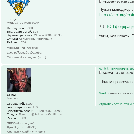
~Bupyc~
16 мар 2026
Нужен менеджер сю
https://vsol.org/ro
~Bupyc~
Модератор молодежи
ТОП-федерация
🇫🇮
Сообщений:
8233
Благодарностей:
154
Зарегистрирован:
21 ноя 2006, 20:36
Учим, как играть. 
Откуда:
Хельсинки, Финляндия
Рейтинг:
656
Миккели (Финляндия)
зам. в Пролайн (Уганда)
Сборная Финляндии (мол.)
Re: 🇫🇮 ВНИМАНИЕ, фо
Solmyr
13 июн 2026,
Шалом православн
Moxit
отметил этот пост
Solmyr
Мастер
Сообщений:
1159
Играйте честно, так и
Благодарностей:
169
Зарегистрирован:
19 ноя 2003, 00:53
Откуда:
Телега - @SolmyrIbnWaliBarad
Рейтинг:
539
ПЕПО (Финляндия)
Фри Эджентс (ЮАР)
зам. в сборной ЮАР (юн.)