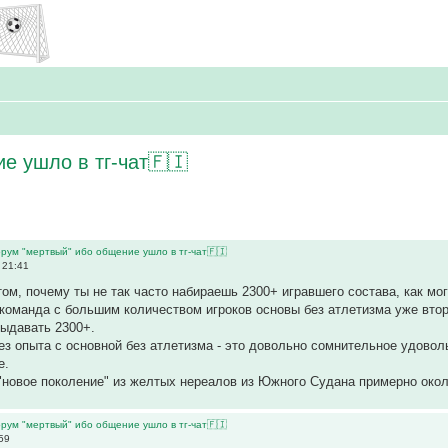
 ушло в тг-чат🇫🇮
рум "мертвый" ибо общение ушло в тг-чат🇫🇮
 21:41
том, почему ты не так часто набираешь 2300+ игравшего состава, как мог
о команда с большим количеством игроков основы без атлетизма уже втор
выдавать 2300+.
ез опыта с основной без атлетизма - это довольно сомнительное удовол
е.
"новое поколение" из желтых нереалов из Южного Судана примерно око
рум "мертвый" ибо общение ушло в тг-чат🇫🇮
59