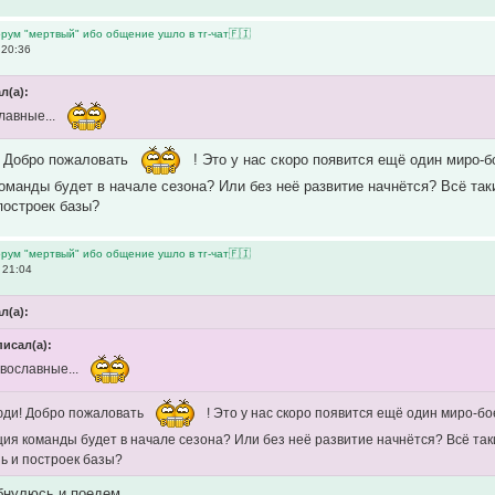
рум "мертвый" ибо общение ушло в тг-чат🇫🇮
 20:36
л(а):
лавные...
! Добро пожаловать
! Это у нас скоро появится ещё один миро-б
оманды будет в начале сезона? Или без неё развитие начнётся? Всё та
 построек базы?
рум "мертвый" ибо общение ушло в тг-чат🇫🇮
 21:04
л(а):
писал(а):
вославные...
люди! Добро пожаловать
! Это у нас скоро появится ещё один миро-б
ия команды будет в начале сезона? Или без неё развитие начнётся? Всё так
нь и построек базы?
бнулюсь и поедем...