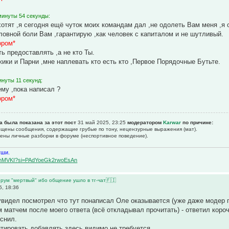
минуты 54 секунды:
 хотят ,я сегодня ещё чуток моих командам дал ,не одолеть Вам меня ,я 
оловной боли Вам ,гарантирую ,как человек с капиталом и не шутливый.
ором*
ь предоставлять ,а не кто Ты.
жики и Парни ,мне наплевать кто есть кто ,Первое Порядочные Бутьте.
инуты 11 секунд:
ему ,пока написал ?
ором*
а была показана за этот пост
31 май 2025, 23:25
модератором
Karwar
по причине:
рещены сообщения, содержащие гpубые по тону, нецензурные выpажения (мат).
щены личные разборки в форуме (неспортивное поведение).
уши.
BqemMVKI?si=PAdYoeGk2rwoEsAn
рум "мертвый" ибо общение ушло в тг-чат🇫🇮
, 18:36
увидел посмотрел что тут понаписал Оле оказывается (уже даже модер п
 матчем после моего ответа (всё откладывал прочитать) - ответил коро
снил.
тировать добавлять здесь видимо не требуется.