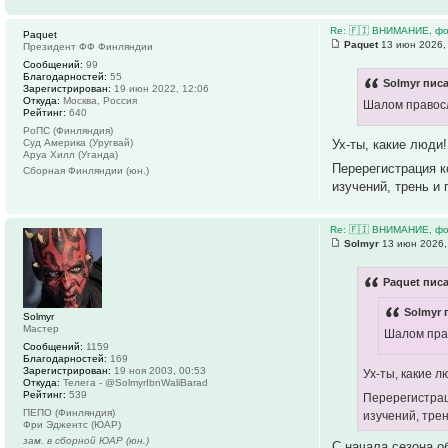
Re: 🇫🇮 ВНИМАНИЕ, фо
Paquet
Paquet
13 июн 2026,
Президент ФФ Финляндии
Сообщений:
99
Благодарностей:
55
Solmyr писа
Зарегистрирован:
19 июн 2022, 12:06
Откуда:
Москва, Россия
Шалом правос
Рейтинг:
640
РоПС (Финляндия)
Суд Америка (Уругвай)
Ух-ты, какие люди
Аруа Хилл (Уганда)
Перерегистрация к
Сборная Финляндии (юн.)
изучений, трень и
Re: 🇫🇮 ВНИМАНИЕ, фо
Solmyr
13 июн 2026,
Paquet писа
Solmyr 
Solmyr
Мастер
Шалом пра
Сообщений:
1159
Благодарностей:
169
Зарегистрирован:
19 ноя 2003, 00:53
Ух-ты, какие 
Откуда:
Телега - @SolmyrIbnWaliBarad
Рейтинг:
539
Перерегистрац
ПЕПО (Финляндия)
изучений, тре
Фри Эджентс (ЮАР)
зам. в сборной ЮАР (юн.)
С начала сезона о