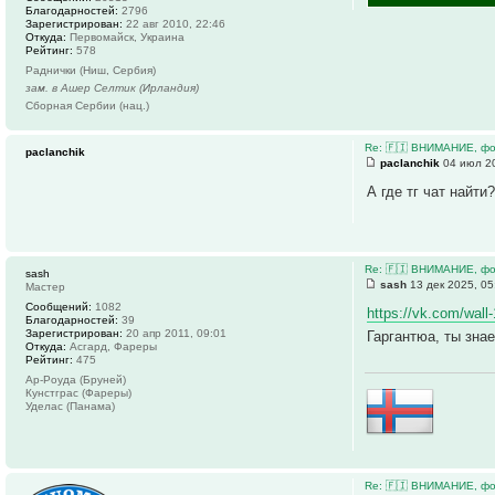
Благодарностей:
2796
Зарегистрирован:
22 авг 2010, 22:46
Откуда:
Первомайск, Украина
Рейтинг:
578
Раднички (Ниш, Сербия)
зам. в Ашер Селтик (Ирландия)
Сборная Сербии (нац.)
Re: 🇫🇮 ВНИМАНИЕ, фо
paclanchik
paclanchik
04 июл 20
А где тг чат найти
Re: 🇫🇮 ВНИМАНИЕ, фо
sash
sash
13 дек 2025, 05
Мастер
Сообщений:
1082
https://vk.com/wal
Благодарностей:
39
Зарегистрирован:
20 апр 2011, 09:01
Гаргантюа, ты зна
Откуда:
Асгард, Фареры
Рейтинг:
475
Ар-Роуда (Бруней)
Кунстграс (Фареры)
Уделас (Панама)
Re: 🇫🇮 ВНИМАНИЕ, фо