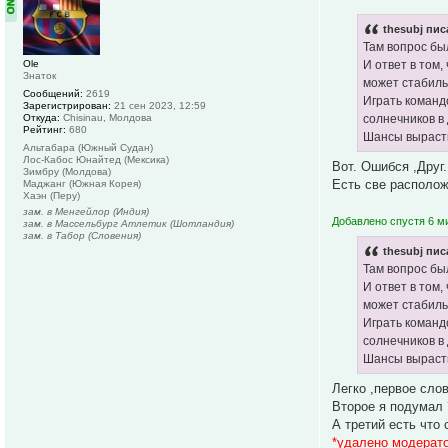
thesubj пис
Там вопрос был
Ole
И ответ в том
Знаток
может стабиль
Сообщений:
2619
Играть команд
Зарегистрирован:
21 сен 2023, 12:59
Откуда:
Chisinau, Молдова
солнечников в 
Рейтинг:
680
Шансы вырасти
Альтабара (Южный Судан)
Лос-Кабос Юнайтед (Мексика)
Вот. Ошибся ,Друг.
Зимбру (Молдова)
Есть све располож
Маджанг (Южная Корея)
Хаэн (Перу)
зам. в Менгейлор (Индия)
Добавлено спустя 6 ми
зам. в Массельбург Атлетик (Шотландия)
зам. в Табор (Словения)
thesubj пис
Там вопрос был
И ответ в том
может стабиль
Играть команд
солнечников в 
Шансы вырасти
Легко ,первое сло
Второе я подумал 
А третий есть что 
*удалено модерат