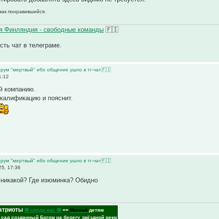
 как понравившийся.
 Финляндия - свободные команды
🇫🇮
Есть чат в телеграме.
рум "мертвый" ибо общение ушло в тг-чат🇫🇮
1:12
й компанию.
калификацию и пояснит.
рум "мертвый" ибо общение ушло в тг-чат🇫🇮
5, 17:36
 никакой? Где изюминка? Обидно
атриоты
⚽ среди нас ⚽
==
Могвай
детям
- сад созданный Богом на берегу звёздной реки