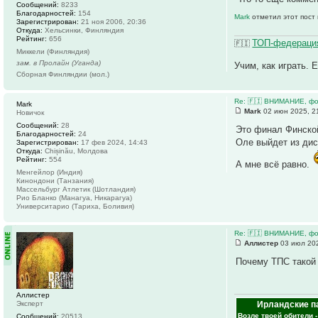
Сообщений:
8233
Благодарностей:
154
Mark
отметил этот пост
Зарегистрирован:
21 ноя 2006, 20:36
Откуда:
Хельсинки, Финляндия
Рейтинг:
656
ТОП-федерация
🇫🇮
Миккели (Финляндия)
зам. в Пролайн (Уганда)
Учим, как играть. 
Сборная Финляндии (мол.)
Re: 🇫🇮 ВНИМАНИЕ, фо
Mark
Mark
02 июн 2025, 2
Новичок
Сообщений:
28
Это финал Финско
Благодарностей:
24
Оле выйдет из дис
Зарегистрирован:
17 фев 2024, 14:43
Откуда:
Chișinău, Молдова
Рейтинг:
554
А мне всё равно.
Менгейлор (Индия)
Кинондони (Танзания)
Массельбург Атлетик (Шотландия)
Рио Бланко (Манагуа, Никарагуа)
Университарио (Тариха, Боливия)
Re: 🇫🇮 ВНИМАНИЕ, фо
Аллистер
03 июл 202
Почему ТПС такой
Аллистер
Ирландские п
Эксперт
Возле твоей обители 
Сообщений:
20513