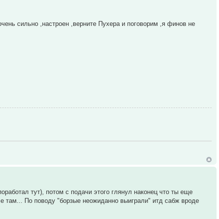
очень сильно ,настроен ,верните Пухера и поговорим ,я финов не
оработал тут), потом с подачи этого глянул наконец что ты еще
че там... По поводу "борзые неожиданно выиграли" итд сабж вроде