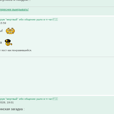
нтереснее выигрывать!
рум "мертвый" ибо общение ушло в тг-чат🇫🇮
15:59
ны!
ка
т пост как понравившийся.
рум "мертвый" ибо общение ушло в тг-чат🇫🇮
026, 19:01
инская загадка :