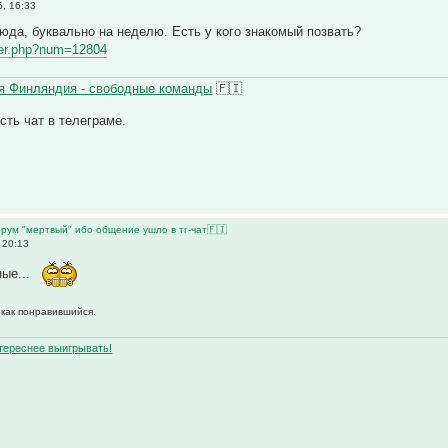
, 16:33
да, буквально на неделю. Есть у кого знакомый позвать?
ster.php?num=12804
 Финляндия - свободные команды
🇫🇮
Есть чат в телеграме.
рум "мертвый" ибо общение ушло в тг-чат🇫🇮
 20:13
ые...
 как понравившийся.
нтереснее выигрывать!