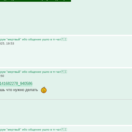
рум "мертвый" ибо общение ушло в тг-чат🇫🇮
25, 19:53
?
рум "мертвый" ибо общение ушло в тг-чат🇫🇮
:50
l-141682278_940586
ешь что нужно делать
рум "мертвый" ибо общение ушло в тг-чат🇫🇮