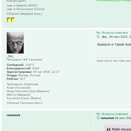
В полночь уйдут очер
Анегри (ЦАР)
зам. в Амвоти (ЮАР)
зам. в Лонголонго (Тонга)
Сборная Эквадора (нац.)
Re: Вопросы новичков
_fox_
08 июн 2023, 2
бывали и такие ком
_fox_
Президент ФФ Танзании
Чемпион стран (12): Теркс и Кайкос, Бра
Сообщений:
13473
Благодарностей:
2449
Зарегистрирован:
05 авг 2008, 12:17
Откуда:
Москва, Россия
Рейтинг:
917
Трансвааль (Суринам)
Азам (Танзания)
Норд Апеннино (Сан-Марино)
Манта (Эквадор)
Аль-Ахли (Сана, Йемен)
Сборная Танзании (мол.)
Re: Вопросы новичков
romanisti
romanisti
08 июн 202
Ridik писал