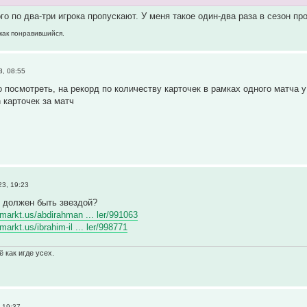
о по два-три игрока пропускают. У меня такое один-два раза в сезон про
 как понравившийся.
, 08:55
 посмотреть, на рекорд по количеству карточек в рамках одного матча 
 карточек за матч
3, 19:23
х должен быть звездой?
rmarkt.us/abdirahman ... ler/991063
markt.us/ibrahim-il ... ler/998771
 как игде усех.
 19:37