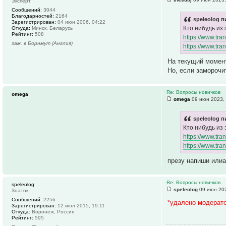
Эксперт
Сообщений:
3044
Благодарностей:
2164
speleolog п
Зарегистрирован:
04 июн 2006, 04:22
Кто нибудь из
Откуда:
Минск, Беларусь
Рейтинг:
508
https://www.tra
зам. в Борнмут (Англия)
https://www.tran
На текущий момент
Но, если заморочи
Re: Вопросы новичков
omega
omega
09 июн 2023,
speleolog п
Кто нибудь из
https://www.tra
https://www.tran
презу напиши илиа
Re: Вопросы новичков
speleolog
speleolog
09 июн 202
Знаток
Сообщений:
2256
*удалено модерат
Зарегистрирован:
12 июл 2015, 19:11
Откуда:
Воронеж, Россия
Рейтинг:
595