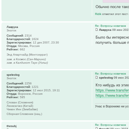
Обычно после таког
Ridik
отметил этот пост
Re: Вопросы новичков
Лавруха
Лавруха
09 июн 2023
Знаток
Сообщений:
2314
Было бы интересно
Благодарностей:
1624
получить больше n
Зарегистрирован:
12 дек 2007, 23:30
Откуда:
Москва, Россия
Рейтинг:
662
Энд Апартхайд (Монтсеррат)
зам. в Космос (Сан-Марино)
зам. в Калдикот Таун (Уэльс)
Re: Вопросы новичков
speleolog
speleolog
09 июн 202
Знаток
Сообщений:
2256
Кто нибудь из эти
Благодарностей:
1221
https://www.transfe
Зарегистрирован:
12 июл 2015, 19:11
Откуда:
Воронеж, Россия
https://www.transfer
Рейтинг:
595
Слован (Словения)
Линмэнчжэ (Китай)
Унас в Ворониже ни усё
Чикен Инн (Зимбабве)
Сборная Словении (нац.)
Re: Вопросы новичков
thesubj
thesubj
09 июн 2023,