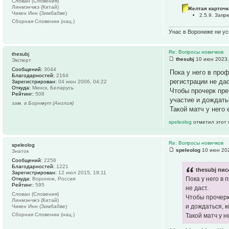
Слован (Словения)
Линмэнчжэ (Китай)
Желтая карточк
Чикен Инн (Зимбабве)
2.5.9. Зап
Сборная Словении (нац.)
Унас в Ворониже ни усё
Re: Вопросы новичков
thesubj
thesubj
10 июн 2023,
Эксперт
Сообщений:
3044
Пока у него в про
Благодарностей:
2164
регистрации не дас
Зарегистрирован:
04 июн 2006, 04:22
Откуда:
Минск, Беларусь
Чтобы прочерк пре
Рейтинг:
508
участие и дождать
зам. в Борнмут (Англия)
Такой матч у него 
speleolog
отметил этот 
Re: Вопросы новичков
speleolog
speleolog
10 июн 202
Знаток
Сообщений:
2256
Благодарностей:
1221
thesubj пис
Зарегистрирован:
12 июл 2015, 19:11
Пока у него в
Откуда:
Воронеж, Россия
Рейтинг:
595
не даст.
Слован (Словения)
Чтобы прочерк
Линмэнчжэ (Китай)
и дождаться, 
Чикен Инн (Зимбабве)
Сборная Словении (нац.)
Такой матч у н