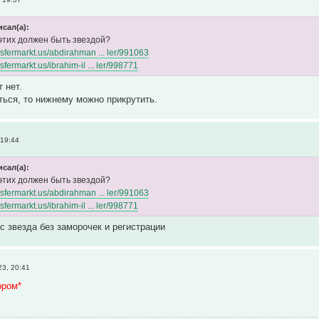
исал(а):
 этих должен быть звездой?
nsfermarkt.us/abdirahman ... ler/991063
sfermarkt.us/ibrahim-il ... ler/998771
 нет.
ться, то нижнему можно прикрутить.
 19:44
исал(а):
 этих должен быть звездой?
nsfermarkt.us/abdirahman ... ler/991063
sfermarkt.us/ibrahim-il ... ler/998771
с звезда без заморочек и регистрации
3, 20:41
ором*