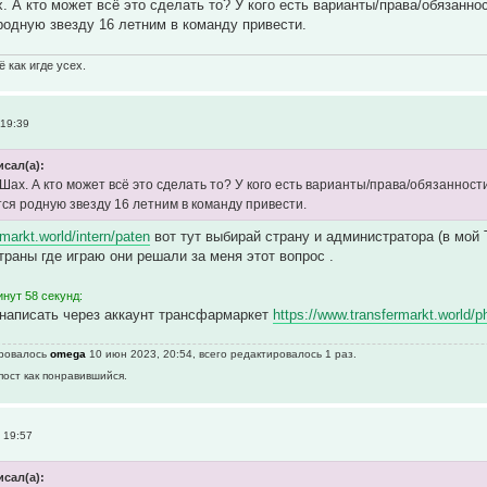
х. А кто может всё это сделать то? У кого есть варианты/права/обязанно
родную звезду 16 летним в команду привести.
 как игде усех.
 19:39
исал(а):
 Шах. А кто может всё это сделать то? У кого есть варианты/права/обязанност
тся родную звезду 16 летним в команду привести.
markt.world/intern/paten
вот тут выбирай страну и администратора (в мой 
траны где играю они решали за меня этот вопрос .
нут 58 секунд:
 написать через аккаунт трансфармаркет
https://www.transfermarkt.world/ph
ировалось
omega
10 июн 2023, 20:54, всего редактировалось 1 раз.
пост как понравившийся.
 19:57
исал(а):