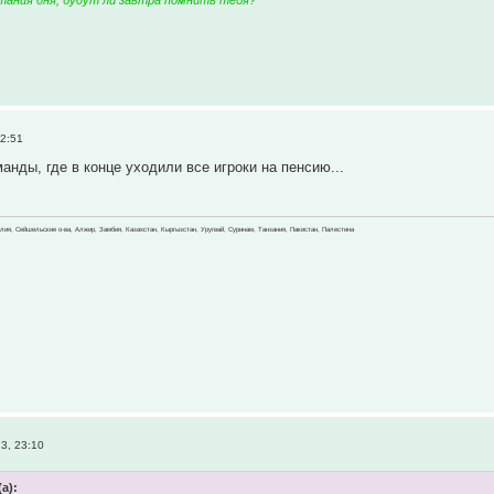
тания дня, будут ли завтра помнить тебя?
2:51
анды, где в конце уходили все игроки на пенсию...
зилия, Сейшельские о-ва, Алжир, Замбия, Казахстан, Кыргызстан, Уругвай, Суринам, Танзания, Пакистан, Палестина
3, 23:10
(а):