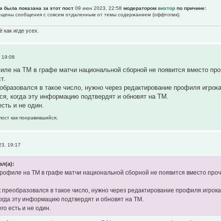
а была показана за этот пост
09 июн 2023, 22:58
модератором
вихтор
по причине:
рещены сообщения с совсем отдаленным от темы содержанием (оффтопик).
 как игде усех.
 19:08
филе на ТМ в графе матчи национальной сборной не появится вместо про
т.
образовался в такое число, нужно через редактирование профиля игрока
ся, когда эту информацию подтвердят и обновят на ТМ.
есть и не один.
пост как понравившийся.
3, 19:17
ал(а):
 профиле на ТМ в графе матчи национальной сборной не появится вместо проч
 преобразовался в такое число, нужно через редактирование профиля игрока 
когда эту информацию подтвердят и обновят на ТМ.
его есть и не один.