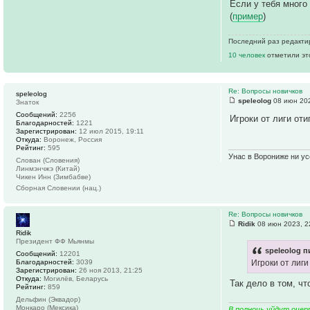
Если у тебя много
(
пример
)
Последний раз редакт
10 человек
отметили эт
Re: Вопросы новичков
speleolog
speleolog
08 июн 202
Знаток
Сообщений:
2256
Игроки от лиги оти
Благодарностей:
1221
Зарегистрирован:
12 июл 2015, 19:11
Откуда:
Воронеж, Россия
Рейтинг:
595
Унас в Ворониже ни усё
Слован (Словения)
Линмэнчжэ (Китай)
Чикен Инн (Зимбабве)
Сборная Словении (нац.)
Re: Вопросы новичков
Ridik
08 июн 2023, 2
Ridik
Президент ФФ Мьянмы
speleolog п
Сообщений:
12201
Благодарностей:
3039
Игроки от лиги
Зарегистрирован:
26 ноя 2013, 21:25
Откуда:
Могилёв, Беларусь
Так дело в том, ч
Рейтинг:
859
Дельфин (Эквадор)
Монкаро (Мексика)
В полночь уйдут очер