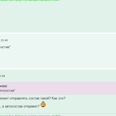
 22:46
состав"
2:48
ал(а):
втосостав"
может отправлять состав такой? Как это?
 а автосостав отправит?