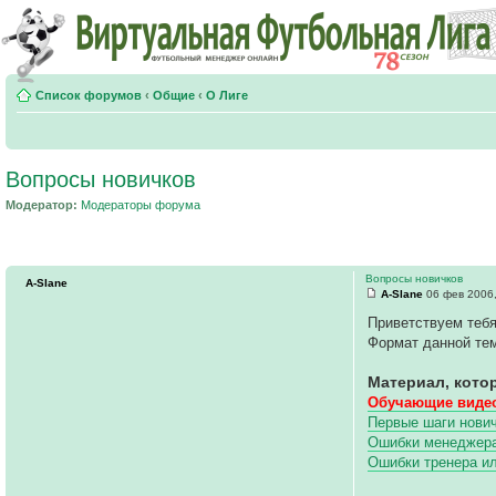
Список форумов
‹
Общие
‹
О Лиге
Вопросы новичков
Модератор:
Модераторы форума
Вопросы новичков
A-Slane
A-Slane
06 фев 2006,
Приветствуем тебя
Формат данной тем
Материал, кото
Обучающие видео
Первые шаги нович
Ошибки менеджера 
Ошибки тренера и