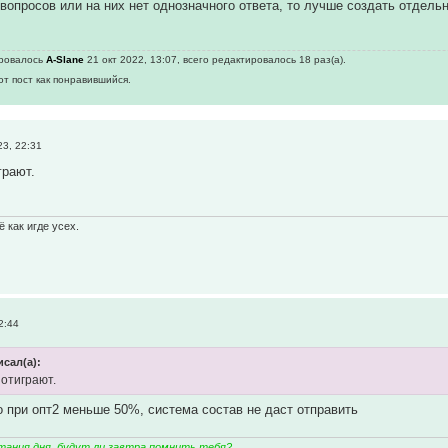
 вопросов или на них нет однозначного ответа, то лучше создать отдел
ировалось
A-Slane
21 окт 2022, 13:07, всего редактировалось 18 раз(а).
от пост как понравившийся.
3, 22:31
грают.
 как игде усех.
2:44
исал(а):
 отиграют.
то при опт2 меньше 50%, система состав не даст отправить
тания дня, будут ли завтра помнить тебя?