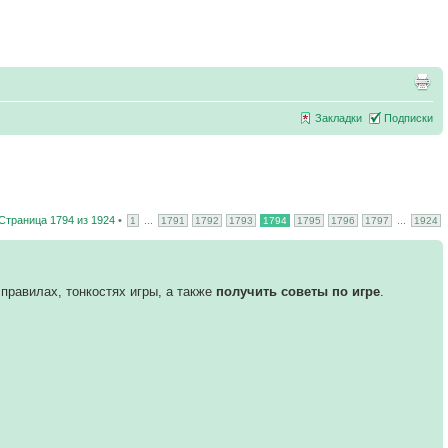
Закладки
Подписки
Страница
1794
из
1924
•
...
...
1
1791
1792
1793
1794
1795
1796
1797
1924
правилах, тонкостях игры, а также
получить советы по игре
.