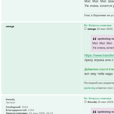
Мат. Мат. Мат. Ша
Уж очень хочется 
Унас в Ворониже ни усё
Re: Вопросы новичков
omega
omega
10 июн 2023,
speleolog п
Мат. Мат. Мат.
Уж очень хоче
https://www.transfer
презу игрока или с
Добавлено спустя 9 ми
вот ему тебе надо
Последний раз редакт
speleolog
отметил этот 
Re: Вопросы новичков
thesubj
thesubj
10 июн 2023,
Эксперт
Сообщений:
3044
Благодарностей:
2164
speleolog п
Зарегистрирован:
04 июн 2006, 04:22