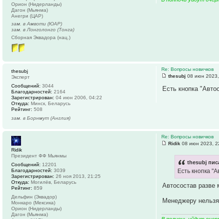
Орион (Нидерланды)
Дагон (Мьянма)
Анегри (ЦАР)
зам. в Амвоти (ЮАР)
зам. в Лонголонго (Тонга)
Сборная Эквадора (нац.)
Re: Вопросы новичков
thesubj
thesubj
08 июн 2023,
Эксперт
Сообщений:
3044
Есть кнопка "Авто
Благодарностей:
2164
Зарегистрирован:
04 июн 2006, 04:22
Откуда:
Минск, Беларусь
Рейтинг:
508
зам. в Борнмут (Англия)
Re: Вопросы новичков
Ridik
08 июн 2023, 2
Ridik
Президент ФФ Мьянмы
thesubj пис
Сообщений:
12201
Благодарностей:
3039
Есть кнопка "А
Зарегистрирован:
26 ноя 2013, 21:25
Откуда:
Могилёв, Беларусь
Автосостав разве 
Рейтинг:
859
Дельфин (Эквадор)
Менеджеру нельзя,
Монкаро (Мексика)
Орион (Нидерланды)
Дагон (Мьянма)