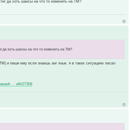
сти/ да хоть шансы на что то изменить на ТМ?
и/ да хоть шансы на что то изменить на ТМ?
TM) и пиши ему если знаешь анг язык. я в таких ситуациях писал
araoh ... ofil/27358