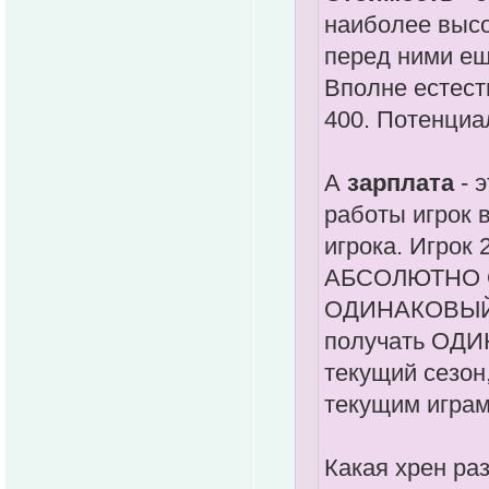
наиболее высо
перед ними ещ
Вполне естеств
400. Потенциа
А
зарплата
- э
работы игрок 
игрока. Игрок 
АБСОЛЮТНО О
ОДИНАКОВЫЙ 
получать ОДИ
текущий сезон
текущим игра
Какая хрен ра