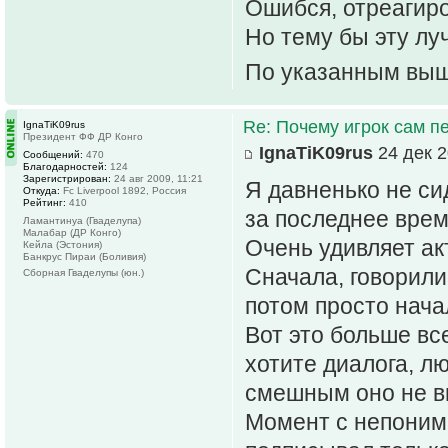
Ошибся, отреагиро
Но тему бы эту лу
По указанным вы
Re: Почему игрок сам п
IgnaTiK09rus
Президент ФФ ДР Конго
IgnaTiK09rus
24 дек 2
Сообщений:
470
Благодарностей:
124
Зарегистрирован:
24 авг 2009, 11:21
Я давненько не си
Откуда:
Fc Liverpool 1892, Россия
Рейтинг:
410
за последнее врем
Ламантинуа (Гваделупа)
Малабар (ДР Конго)
Очень удивляет ак
Кейла (Эстония)
Банкрус Пираи (Боливия)
Сначала, говорили
Сборная Гваделупы (юн.)
потом просто нач
Вот это больше вс
хотите диалога, л
смешным оно не в
Момент с непонима