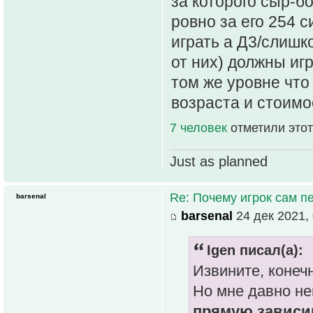
за которого сыр-б
ровно за его 254 с
играть а Д3/слишк
от них) должны иг
том же уровне что 
возраста и стоимо
7 человек
отметили этот
Just as planned
Re: Почему игрок сам п
barsenal
barsenal
24 дек 2021, 
Igen писал(а):
Извините, конеч
Но мне давно не
прямую зависи