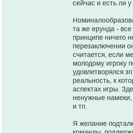
сейчас и есть ли 
Номиналообразован
та же ерунда - все
принципе ничего н
перезаключении о
считается, если м
молодому игроку п
удовлетворялся зп 
реальность, к кот
аспектах игры. Зд
ненужные намеки,
и тп.
Я желание подталк
команды, поддержи