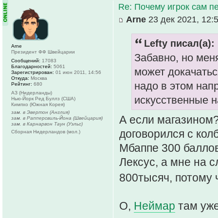
Re: Почему игрок сам п
Arne
23 дек 2021, 12:
Lefty писал(а):
Arne
Президент ФФ Швейцарии
Забавно, но меня
Сообщений:
17083
Благодарностей:
5061
может докачатьс
Зарегистрирован:
01 июн 2011, 14:56
Откуда:
Москва
надо в этом нап
Рейтинг:
680
АЗ (Нидерланды)
искусственные н
Нью-Йорк Ред Буллз (США)
Кимпхо (Южная Корея)
зам. в Эвертон (Англия)
А если магазином?
зам. в Рапперсвиль-Йона (Швейцария)
зам. в Карнарвон Таун (Уэльс)
договорился с кол
Сборная Нидерландов (мол.)
Мбаппе 300 баллов
Лексус, а мне на 
800тысяч, потому 
О,
Неймар
там уже