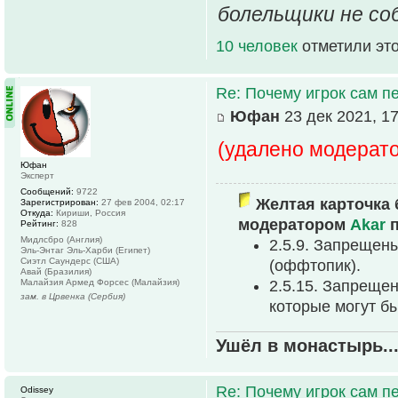
болельщики не со
10 человек
отметили эт
Re: Почему игрок сам п
Юфан
23 дек 2021, 17
(удалено модерат
Юфан
Эксперт
Сообщений:
9722
Желтая карточка 
Зарегистрирован:
27 фев 2004, 02:17
Откуда:
Кириши, Россия
модератором
Akar
п
Рейтинг:
828
Мидлсбро (Англия)
2.5.9. Запрещен
Эль-Энтаг Эль-Харби (Египет)
Сиэтл Саундерс (США)
(оффтопик).
Авай (Бразилия)
Малайзия Армед Форсес (Малайзия)
2.5.15. Запреще
зам. в Црвенка (Сербия)
которые могут б
Ушёл в монастырь..
Re: Почему игрок сам п
Odissey