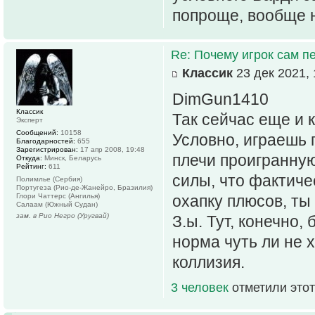
попроще, вообще не
Re: Почему игрок сам п
Классик
23 дек 2021, 
DimGun1410
Классик
Так сейчас еще и 
Эксперт
Сообщений:
10158
Условно, играешь 
Благодарностей:
655
Зарегистрирован:
17 апр 2008, 19:48
плечи проигранную
Откуда:
Минск, Беларусь
Рейтинг:
611
силы, что фактиче
Полимлье (Сербия)
Португеза (Рио-де-Жанейро, Бразилия)
Глори Чаттерс (Ангилья)
охапку плюсов, ты
Салаам (Южный Судан)
зам. в Рио Негро (Уругвай)
З.ы. Тут, конечно, 
норма чуть ли не 
коллизия.
3 человек
отметили этот