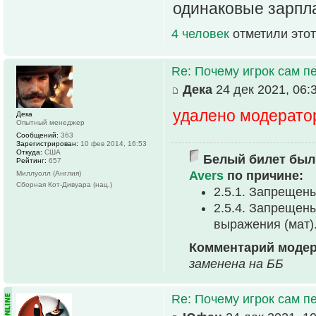
одинаковые зарпл
4 человек
отметили этот
Re: Почему игрок сам п
Дека
24 дек 2021, 06:
удалено модерато
Дека
Опытный менеджер
Сообщений:
363
Зарегистрирован:
10 фев 2014, 16:53
Откуда:
США
Белый билет был 
Рейтинг:
657
Avers
по причине:
Миллуолл (Англия)
Сборная Кот-Дивуара (нац.)
2.5.1. Запрещен
2.5.4. Запрещен
выpажения (мат)
Комментарий моде
заменена на ББ
Re: Почему игрок сам п