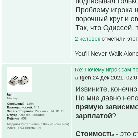
подписывал только 
Проблему игрока н
порочный круг и е
Так, что Одиссей, 
2 человек
отметили этот
You'll Never Walk Alon
Re: Почему игрок сам п
Igen
24 дек 2021, 02:0
Извините, конечно
Igen
Но мне давно неп
Мастер
Сообщений:
1264
прямую зависимо
Благодарностей:
349
Зарегистрирован:
24 июн 2014, 01:11
зарплатой
?
Откуда:
Одесса, Украина
Рейтинг:
658
Мерриот Интернейшнл (Каймановы о-ва)
Альтона 93 (Германия)
Стоимость
- это 