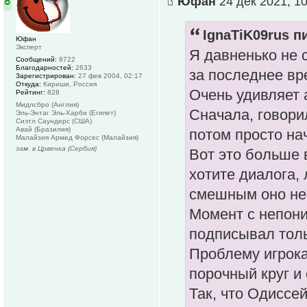
Юфан
24 дек 2021, 10
IgnaTiK09rus п
Юфан
Эксперт
Я давненько не 
Сообщений:
9722
Благодарностей:
2633
за последнее вр
Зарегистрирован:
27 фев 2004, 02:17
Откуда:
Кириши, Россия
Очень удивляет 
Рейтинг:
828
Мидлсбро (Англия)
Сначала, говори
Эль-Энтаг Эль-Харби (Египет)
Сиэтл Саундерс (США)
Авай (Бразилия)
потом просто на
Малайзия Армед Форсес (Малайзия)
зам. в Црвенка (Сербия)
Вот это больше 
хотите диалога,
смешным оно не
Момент с непони
подписывал тольк
Проблему игрока
порочный круг и
Так, что Одиссей