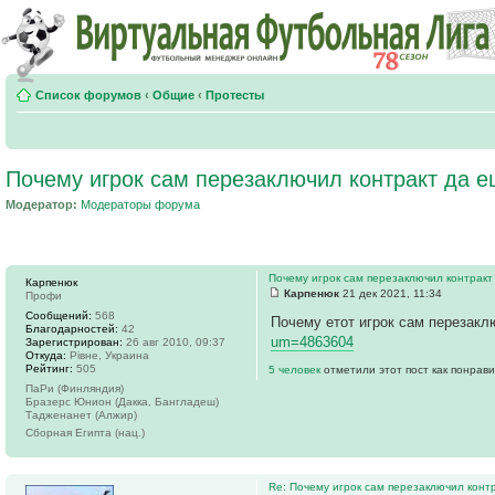
Список форумов
‹
Общие
‹
Протесты
Почему игрок сам перезаключил контракт да ещ
Модератор:
Модераторы форума
Почему игрок сам перезаключил контракт 
Карпенюк
Карпенюк
21 дек 2021, 11:34
Профи
Сообщений:
568
Почему етот игрок сам перезакл
Благодарностей:
42
um=4863604
Зарегистрирован:
26 авг 2010, 09:37
Откуда:
Рівне, Украина
Рейтинг:
505
5 человек
отметили этот пост как понрав
ПаРи (Финляндия)
Бразерс Юнион (Дакка, Бангладеш)
Тадженанет (Алжир)
Сборная Египта (нац.)
Re: Почему игрок сам перезаключил контр