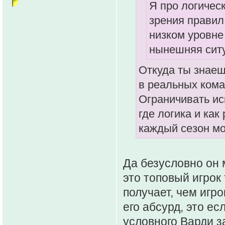
Я про логичес
зрения правил
низком уровне 
нынешняя сит
Откуда ты знаеш
в реальных кома
Ограничивать ис
где логика и как
каждый сезон мо
Да безусловно он м
это топовый игрок 
получает, чем игр
его абсурд, это ес
условного Варди з