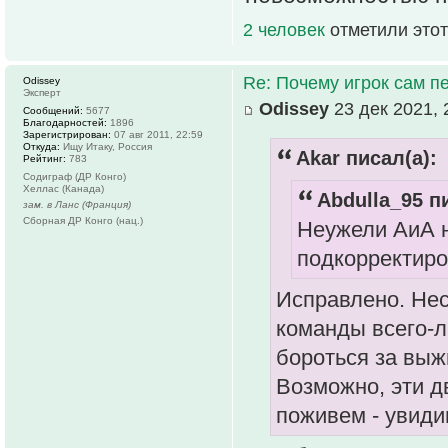
2 человек
отметили этот
Re: Почему игрок сам п
Odissey
Эксперт
Odissey
23 дек 2021, 
Сообщений:
5677
Благодарностей:
1896
Зарегистрирован:
07 авг 2011, 22:59
Откуда:
Ищу Итаку, Россия
Akar писал(а):
Рейтинг:
783
Содиграф (ДР Конго)
Хеллас (Канада)
Abdulla_95 п
зам. в Ланс (Франция)
Сборная ДР Конго (нац.)
Неужели АиА н
подкорректиро
Исправлено. Нес
команды всего-ли
бороться за выжи
Возможно, эти д
поживем - увиди