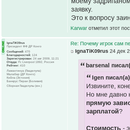
моему задрипаном
заявку.
Это к вопросу заи
Karwar
отметил этот по
Re: Почему игрок сам п
IgnaTiK09rus
Президент ФФ ДР Конго
IgnaTiK09rus
24 дек 2
Сообщений:
470
Благодарностей:
124
Зарегистрирован:
24 авг 2009, 11:21
Откуда:
Fc Liverpool 1892, Россия
barsenal писал(
Рейтинг:
410
Ламантинуа (Гваделупа)
Малабар (ДР Конго)
Igen писал(а)
Кейла (Эстония)
Банкрус Пираи (Боливия)
Извините, кон
Сборная Гваделупы (юн.)
Но мне давно 
прямую завис
зарплатой
?
Стоимость
- 