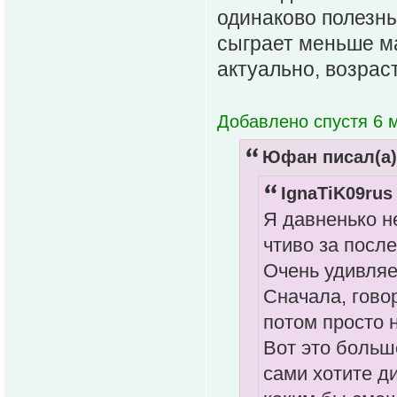
одинаково полезны
сыграет меньше ма
актуально, возраст
Добавлено спустя 6 м
Юфан писал(а)
IgnaTiK09rus
Я давненько н
чтиво за посл
Очень удивляе
Сначала, гово
потом просто 
Вот это больш
сами хотите д