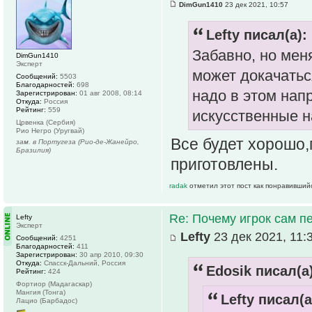
DimGun1410
23 дек 2021, 10:57
Lefty писал(а):
Забавно, но меня
DimGun1410
Эксперт
может докачатьс
Сообщений:
5503
Благодарностей:
698
надо в этом нап
Зарегистрирован:
01 авг 2008, 08:14
Откуда:
Россия
Рейтинг:
559
искусственные н
Црвенка (Сербия)
Рио Негро (Уругвай)
Все будет хорошо,
зам. в Португеза (Рио-де-Жанейро,
Бразилия)
приготовлены.
radak
отметил этот пост как понравивший
Re: Почему игрок сам п
Lefty
Эксперт
Lefty
23 дек 2021, 11:
Сообщений:
4251
Благодарностей:
411
Зарегистрирован:
30 апр 2010, 09:30
Откуда:
Спасск-Дальний, Россия
Edosik писал(а)
Рейтинг:
424
Фортиор (Мадагаскар)
Мангия (Тонга)
Lefty писал(а
Лацио (Барбадос)