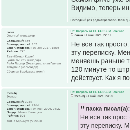
Видимо, теперь ин
Последний раз редактировалось thesubj 3
Re: Вопросы от НЕ СОВСЕМ новичков
паска
паска
31 май 2026, 22:51
Опытный менеджер
Сообщений:
466
Не все так просто.
Благодарностей:
157
Зарегистрирован:
08 дек 2017, 18:05
эту переписку. Ме
Рейтинг:
775
Тэгу (Южная Корея)
меняешь раньше т
Гуаякиль Сити (Эквадор)
Райо Лассер (Экваториальная Гвинея)
Тибуронс (Сальвадор)
120 минуте то штр
Сборная Барбадоса (мол.)
действует. Как я п
Re: Вопросы от НЕ СОВСЕМ новичков
thesubj
thesubj
31 май 2026, 23:00
Эксперт
Сообщений:
3044
Благодарностей:
2164
паска писал(а):
Зарегистрирован:
04 июн 2006, 04:22
Откуда:
Минск, Беларусь
Не все так прост
Рейтинг:
508
зам. в Борнмут (Англия)
эту переписку. 