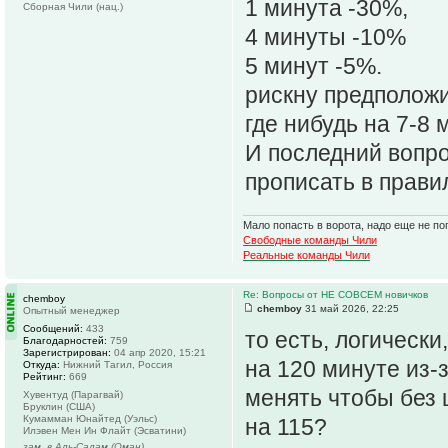
1 минута -30%,
Сборная Чили (нац.)
4 минуты -10%
5 минут -5%.
рискну предположи
где нибудь на 7-8 
И последний вопро
прописать в прави
Мало попасть в ворота, надо еще не поп
Свободные команды Чили
Реальные команды Чили
Re: Вопросы от НЕ СОВСЕМ новичков
chemboy
chemboy
31 май 2026, 22:25
Опытный менеджер
Сообщений:
433
то есть, логическ
Благодарностей:
759
Зарегистрирован:
04 апр 2020, 15:21
на 120 минуте из
Откуда:
Нижний Тагил, Россия
Рейтинг:
669
менять чтобы без 
Хувентуд (Парагвай)
Бруклин (США)
Кумамман Юнайтед (Уэльс)
на 115?
Илэвен Мен Ин Флайт (Эсватини)
зам. в Аль-Салам (Оман)