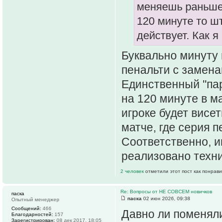
меняешь раньше 
120 минуте то шт
действует. Как я
Буквально минуту 
пенальти с замена
Единственный "пар
на 120 минуте в ма
игроке будет висет
матче, где серия 
Соответственно, и
реализовано техни
2 человек
отметили этот пост как понрав
Re: Вопросы от НЕ СОВСЕМ новичков
паска
паска
02 июн 2026, 09:38
Опытный менеджер
Сообщений:
466
Давно ли поменяли
Благодарностей:
157
Зарегистрирован:
08 дек 2017, 18:05