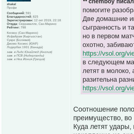
chemboy писал(
shakal
Профи
помогите разобр
Сообщений:
591
Благодарностей:
825
Две домашние иг
Зарегистрирован:
12 окт 2019, 22:18
Откуда:
Серравалле, Сан-Марино
сыгранность и т
Рейтинг:
798
Космос (Сан-Марино)
но в первом мат
Исфайрам (Кыргызстан)
Сукре (Боливия)
охотно, забиваю
Джомо Космос (ЮАР)
Лодербах 1931 (Канада)
https://vsol.org/
зам. в Лидс Юнайтед (Англия)
зам. в ПСВ (Нидерланды)
зам. в Неа Иония (Греция)
в следующем ма
летят в молоко, 
разительна разн
https://vsol.org/
Соотношение поло
преимущество, во 
Куда летят удары, 