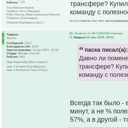
трансфере? Купил
Рейтинг:
775
Тэгу (Южная Корея)
команду с полезн
Гуаякиль Сити (Эквадор)
Райо Лассер (Экваториальная Гвинея)
Тибуронс (Сальвадор)
Deneb
отметил этот пост как понравивши
Сборная Барбадоса (мол.)
Re: Вопросы от НЕ СОВСЕМ новичков
Лавруха
Лавруха
02 июн 2026, 09:52
Знаток
Сообщений:
2313
Благодарностей:
1624
паска писал(а):
Зарегистрирован:
12 дек 2007, 23:30
Откуда:
Москва, Россия
Давно ли поменя
Рейтинг:
663
Энд Апартхайд (Монтсеррат)
трансфере? Купи
зам. в Космос (Сан-Марино)
зам. в Калдикот Таун (Уэльс)
команду с поле
Всегда так было -
минут, а не % пол
57%, а в другой - 