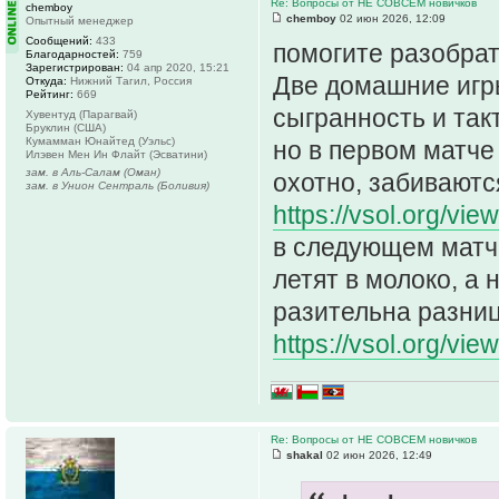
Re: Вопросы от НЕ СОВСЕМ новичков
chemboy
chemboy
02 июн 2026, 12:09
Опытный менеджер
Сообщений:
433
помогите разобрат
Благодарностей:
759
Зарегистрирован:
04 апр 2020, 15:21
Две домашние игры
Откуда:
Нижний Тагил, Россия
Рейтинг:
669
сыгранность и так
Хувентуд (Парагвай)
Бруклин (США)
Кумамман Юнайтед (Уэльс)
но в первом матче
Илэвен Мен Ин Флайт (Эсватини)
зам. в Аль-Салам (Оман)
охотно, забиваютс
зам. в Унион Сентраль (Боливия)
https://vsol.org/vi
в следующем матч
летят в молоко, а 
разительна разни
https://vsol.org/vi
Re: Вопросы от НЕ СОВСЕМ новичков
shakal
02 июн 2026, 12:49