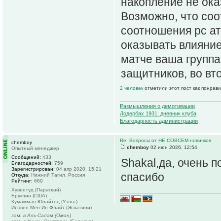
накопление не ока
Возможно, что соо
соотношения рс а
оказывать влияние
матче ваша группа
защитников, во вто
2 человек
отметили этот пост как понрав
Размышления о демотивации
Лодербах 1931: дневник клуба
Благодарность администрации
Re: Вопросы от НЕ СОВСЕМ новичков
chemboy
chemboy
02 июн 2026, 12:54
Опытный менеджер
Сообщений:
433
Shakal,да, очень 
Благодарностей:
759
Зарегистрирован:
04 апр 2020, 15:21
спасибо
Откуда:
Нижний Тагил, Россия
Рейтинг:
669
Хувентуд (Парагвай)
Бруклин (США)
Кумамман Юнайтед (Уэльс)
Илэвен Мен Ин Флайт (Эсватини)
зам. в Аль-Салам (Оман)