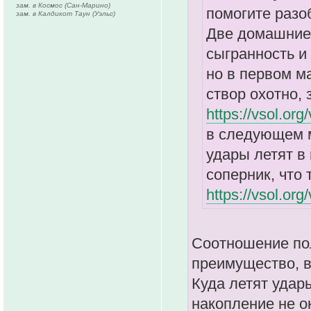
зам. в Космос (Сан-Марино)
помогите разо
зам. в Калдикот Таун (Уэльс)
Две домашние 
сыгранность и
но в первом м
створ охотно,
https://vsol.or
в следующем м
удары летят в 
соперник, что 
https://vsol.or
Соотношение пол
преимущество, в
Куда летят удары
накопление не о