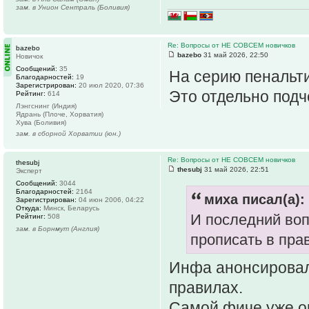
зам. в Унион Сентраль (Боливия)
Re: Вопросы от НЕ СОВСЕМ новичков
bazebo
bazebo
31 май 2026, 22:50
Новичок
Сообщений:
35
На серию пенальти
Благодарностей:
19
Зарегистрирован:
20 июл 2020, 07:36
Это отдельно подч
Рейтинг:
614
Лэнгснинг (Индия)
Ядрань (Плоче, Хорватия)
Хува (Боливия)
зам. в сборной Хорватии (юн.)
Re: Вопросы от НЕ СОВСЕМ новичков
thesubj
thesubj
31 май 2026, 22:51
Эксперт
Сообщений:
3044
Благодарностей:
2164
миха писал(а):
Зарегистрирован:
04 июн 2006, 04:22
Откуда:
Минск, Беларусь
И последний воп
Рейтинг:
508
зам. в Борнмут (Англия)
прописать в пра
Инфа анонсировал
правилах.
Самой фиче уже ок