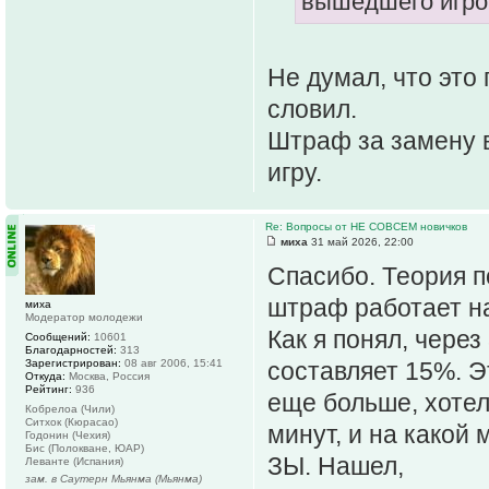
вышедшего игрок
Не думал, что это
словил.
Штраф за замену в
игру.
Re: Вопросы от НЕ СОВСЕМ новичков
миха
31 май 2026, 22:00
Спасибо. Теория по
штраф работает на
миха
Модератор молодежи
Как я понял, чере
Сообщений:
10601
Благодарностей:
313
Зарегистрирован:
08 авг 2006, 15:41
составляет 15%. Э
Откуда:
Москва, Россия
Рейтинг:
936
еще больше, хотел
Кобрелоа (Чили)
Ситхок (Кюрасао)
минут, и на какой
Годонин (Чехия)
Бис (Полокване, ЮАР)
ЗЫ. Нашел,
Леванте (Испания)
зам. в Саутерн Мьянма (Мьянма)