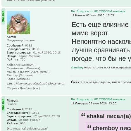
зам. в Унион Сентраль (Боливия)
Re: Вопросы от НЕ СОВСЕМ новичков
Karwar
02 июн 2026, 13:55
Есть еще влияние 
мимо ворот.
Karwar
Непонятно насколь
Модератор форума
Сообщений:
6632
Лучше сравнивать 
Благодарностей:
3108
Зарегистрирован:
01 май 2010, 20:18
Откуда:
Харків, Украина
погоде, что бы не
Рейтинг:
750
Хэйеблех (Джибути)
chemboy
отметил этот пост как понравив
Сан-Антонио (Боливия)
Майванд (Кабул, Афганистан)
Твистер (Эстония)
Калор (Мексика)
Ёжик:
На мне где сядешь, там и слезе
зам. в Манчестер Юнайтед (Эсватини)
Сборная Джибути (юн.)
Re: Вопросы от НЕ СОВСЕМ новичков
Лавруха
Лавруха
02 июн 2026, 13:56
Знаток
Сообщений:
2313
Благодарностей:
1624
shakal писал(а)
Зарегистрирован:
12 дек 2007, 23:30
Откуда:
Москва, Россия
Рейтинг:
663
chemboy писа
Энд Апартхайд (Монтсеррат)