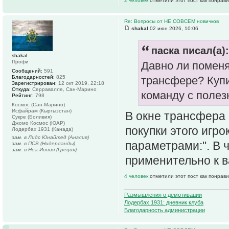
2 человек
отметили этот пост как понрав
Re: Вопросы от НЕ СОВСЕМ новичков
shakal
02 июн 2026, 10:06
паска писал(а):
shakal
Профи
Давно ли поменя
Сообщений:
591
Благодарностей:
825
трансфере? Купи
Зарегистрирован:
12 окт 2019, 22:18
Откуда:
Серравалле, Сан-Марино
команду с поле
Рейтинг:
798
Космос (Сан-Марино)
Исфайрам (Кыргызстан)
В окне трансфера 
Сукре (Боливия)
Джомо Космос (ЮАР)
покупки этого игр
Лодербах 1931 (Канада)
зам. в Лидс Юнайтед (Англия)
параметрами:". В 
зам. в ПСВ (Нидерланды)
зам. в Неа Иония (Греция)
применительно к 
4 человек
отметили этот пост как понрав
Размышления о демотивации
Лодербах 1931: дневник клуба
Благодарность администрации