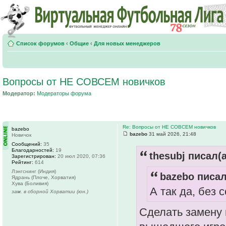
Список форумов
‹
Общие
‹
Для новых менеджеров
Вопросы от НЕ СОВСЕМ новичков
Модератор:
Модераторы форума
Re: Вопросы от НЕ СОВСЕМ новичков
bazebo
bazebo
31 май 2026, 21:48
Новичок
Сообщений:
35
Благодарностей:
19
thesubj писал(а
Зарегистрирован:
20 июл 2020, 07:36
Рейтинг:
614
Лэнгснинг (Индия)
bazebo писал
Ядрань (Плоче, Хорватия)
Хува (Боливия)
А так да, без 
зам. в сборной Хорватии (юн.)
Сделать замену 