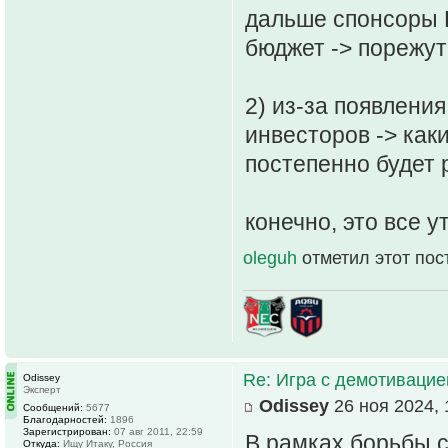
дальше спонсоры Б
бюджет -> порежут 
2) из-за появлени
инвесторов -> как
постепенно будет 
конечно, это все у
oleguh
отметил этот пос
Re: Игра с демотивацией
Odissey
Эксперт
Odissey
26 ноя 2024, 
Сообщений:
5677
Благодарностей:
1896
Зарегистрирован:
07 авг 2011, 22:59
В рамках борьбы 
Откуда:
Ищу Итаку, Россия