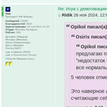
Re: Игра с демотивацией
Ridik
Ridik
26 ноя 2024, 12:
Президент ФФ Мьянмы
Сообщений:
12199
Благодарностей:
3034
Opikol писал(а)
Зарегистрирован:
26 ноя 2013, 21:25
Откуда:
Могилёв, Беларусь
Рейтинг:
856
Osiris писал(
Дельфин (Эквадор)
Монкаро (Мексика)
Орион (Нидерланды)
Opikol писа
Дагон (Мьянма)
Анегри (ЦАР)
предлагаю п
зам. в Амвоти (ЮАР)
зам. в Лонголонго (Тонга)
Сборная Эквадора (нац.)
"недостаток
все нормальн
5 человек отм
Это наверное 
считающие се