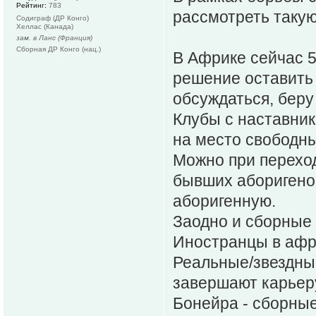
Рейтинг:
783
рассмотреть такую
Содиграф (ДР Конго)
Хеллас (Канада)
зам. в Ланс (Франция)
Сборная ДР Конго (нац.)
В Африке сейчас 
решение оставить
обсуждаться, беру 
Клубы с наставни
на место свободны
Можно при перехо
бывших аборигено
аборигенную.
Заодно и сборные 
Иностранцы в афр
Реальные/звездны
завершают карьеру
Бонейра - сборные