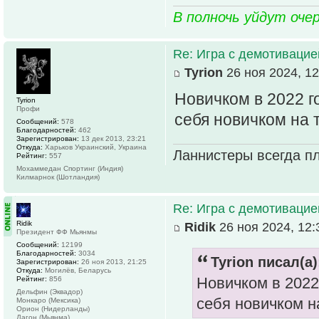
В полночь уйдут оче
Re: Игра с демотивацией
Tyrion
26 ноя 2024, 12
Новичком в 2022 г
Tyrion
Профи
себя новичком на 
Сообщений:
578
Благодарностей:
462
Зарегистрирован:
13 дек 2013, 23:21
Откуда:
Харьков Украинский, Украина
Ланнистеры всегда пл
Рейтинг:
557
Мохаммедан Спортинг (Индия)
Килмарнок (Шотландия)
Re: Игра с демотивацией
Ridik
Ridik
26 ноя 2024, 12:
Президент ФФ Мьянмы
Сообщений:
12199
Благодарностей:
3034
Tyrion писал(а)
Зарегистрирован:
26 ноя 2013, 21:25
Откуда:
Могилёв, Беларусь
Новичком в 2022
Рейтинг:
856
Дельфин (Эквадор)
себя новичком н
Монкаро (Мексика)
Орион (Нидерланды)
Дагон (Мьянма)