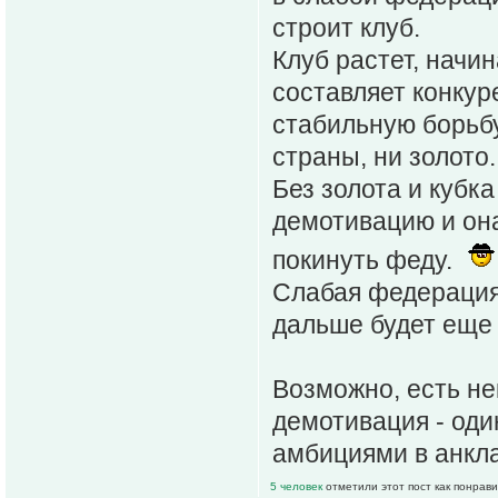
строит клуб.
Клуб растет, начи
составляет конкур
стабильную борьбу
страны, ни золото.
Без золота и кубка
демотивацию и она
покинуть феду.
Слабая федерация 
дальше будет еще 
Возможно, есть не
демотивация - оди
амбициями в анкла
5 человек
отметили этот пост как понрав