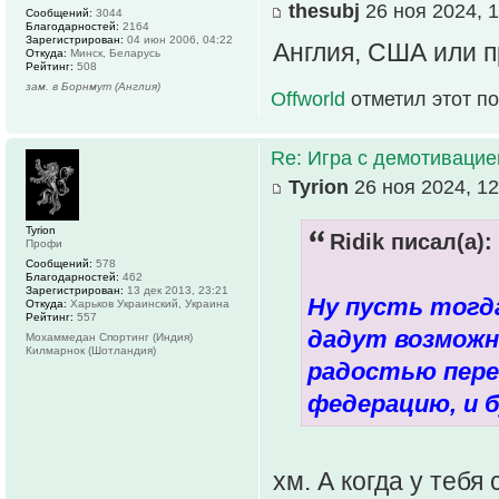
thesubj
26 ноя 2024, 1
Сообщений:
3044
Благодарностей:
2164
Зарегистрирован:
04 июн 2006, 04:22
Англия, США или 
Откуда:
Минск, Беларусь
Рейтинг:
508
зам. в Борнмут (Англия)
Offworld
отметил этот п
Re: Игра с демотивацией
Tyrion
26 ноя 2024, 12
Tyrion
Ridik писал(а):
Профи
Сообщений:
578
Благодарностей:
462
Зарегистрирован:
13 дек 2013, 23:21
Ну пусть тогд
Откуда:
Харьков Украинский, Украина
Рейтинг:
557
дадут возможно
Мохаммедан Спортинг (Индия)
Килмарнок (Шотландия)
радостью пере
федерацию, и б
хм. А когда у тебя