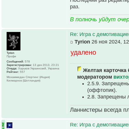
раз.
В полночь уйдут оче
Re: Игра с демотивацией
Tyrion
26 ноя 2024, 12
удалено
Tyrion
Профи
Сообщений:
578
Зарегистрирован:
13 дек 2013, 23:21
Откуда:
Харьков Украинский, Украина
Желтая карточка 
Рейтинг:
557
модератором
вихто
Мохаммедан Спортинг (Индия)
Килмарнок (Шотландия)
2.5.9. Запрещен
(оффтопик).
2.8. Запрещены 
Ланнистеры всегда пл
Re: Игра с демотивацией