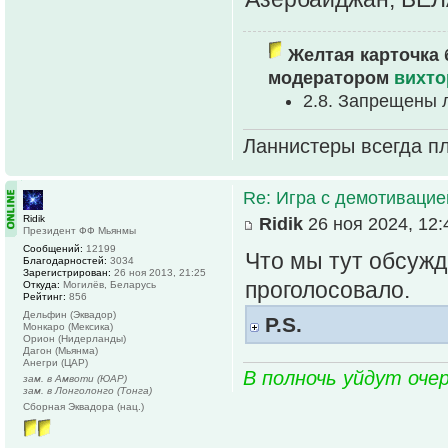
Желтая карточка 
модератором
вихто
2.8. Запрещены 
Ланнистеры всегда пл
Re: Игра с демотивацией
Ridik
Ridik
26 ноя 2024, 12:
Президент ФФ Мьянмы
Сообщений:
12199
Что мы тут обсужд
Благодарностей:
3034
Зарегистрирован:
26 ноя 2013, 21:25
проголосовало.
Откуда:
Могилёв, Беларусь
Рейтинг:
856
Дельфин (Эквадор)
P.S.
Монкаро (Мексика)
Орион (Нидерланды)
Дагон (Мьянма)
Анегри (ЦАР)
В полночь уйдут оче
зам. в Амвоти (ЮАР)
зам. в Лонголонго (Тонга)
Сборная Эквадора (нац.)