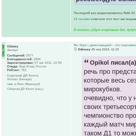
Последний раз редактировалось Ridik 20 н
23 человек
отметили этот пост как понра
В полночь уйдут очертания дня, буду
Re: Игра с демотивацией -- это спортивн
Odissey
Odissey
26 ноя 2024, 11:15
Эксперт
Сообщений:
5677
Благодарностей:
1896
Opikol писал(а)
Зарегистрирован:
07 авг 2011, 22:59
Откуда:
Ищу Итаку, Россия
речь про предс
Рейтинг:
783
Содиграф (ДР Конго)
которые весь се
Хеллас (Канада)
зам. в Ланс (Франция)
мирокубков.
Сборная ДР Конго (нац.)
очевидно, что у
своих третьесор
чемпионство про
каждый матч мир
таком Д1 то мож