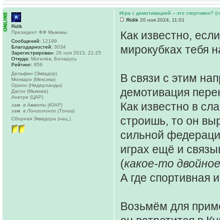
Игра с демотивацией -- это спортивно? (
Ridik
20 ноя 2024, 11:01
Ridik
Как известно, есл
Президент ФФ Мьянмы
Сообщений:
12199
мирокубках тебя 
Благодарностей:
3034
Зарегистрирован:
26 ноя 2013, 21:25
Откуда:
Могилёв, Беларусь
Рейтинг:
856
Дельфин (Эквадор)
В связи с этим на
Монкаро (Мексика)
Орион (Нидерланды)
демотивация пере
Дагон (Мьянма)
Анегри (ЦАР)
Как известно в сл
зам. в Амвоти (ЮАР)
зам. в Лонголонго (Тонга)
строишь, то он вы
Сборная Эквадора (нац.)
сильной федерации
играх ещё и связы
(
какое-то двойное
А где спортивная 
Возьмём для при