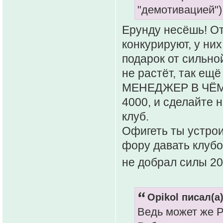
"демотивацией")
Ерунду несёшь! От
конкурируют, у них
подарок от сильно
не растёт, так ещ
МЕНЕДЖЕР В ЧЁМ 
4000, и сделайте 
клуб.
Офигеть ты устрои
фору давать клубо
не добрал силы 200
Opikol писал(а)
Ведь может же Р