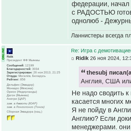
федерации, начал 
с РАДОСТЬЮ готов 
однолюб - Дежурн
Ланнистеры всегда пл
Re: Игра с демотивацией
Ridik
Ridik
26 ноя 2024, 12:
Президент ФФ Мьянмы
Сообщений:
12199
Благодарностей:
3034
thesubj писал(а
Зарегистрирован:
26 ноя 2013, 21:25
Откуда:
Могилёв, Беларусь
Англия, США ил
Рейтинг:
856
Дельфин (Эквадор)
Монкаро (Мексика)
Не надо сводить к
Орион (Нидерланды)
Дагон (Мьянма)
Анегри (ЦАР)
касается многих м
зам. в Амвоти (ЮАР)
зам. в Лонголонго (Тонга)
Я не пойду в Англи
Сборная Эквадора (нац.)
Англию? Если доки
менеджерами. они 