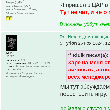
Анегри (ЦАР)
Я пришёл в ЦАР в 2
зам. в Амвоти (ЮАР)
зам. в Лонголонго (Тонга)
Тут не чат, и не о
Сборная Эквадора (нац.)
В полночь уйдут оче
Re: Игра с демотивацией
Tyrion
26 ноя 2024, 12
Tyrion
Ridik писал(а):
Профи
Сообщений:
578
Харе на меня с
Зарегистрирован:
13 дек 2013, 23:21
Откуда:
Харьков Украинский, Украина
личность, а гл
Рейтинг:
557
Мохаммедан Спортинг (Индия)
всех менеджеро
Килмарнок (Шотландия)
Мы тут обсуждаем 
перестроить игру,
Добавлено спустя 4 м