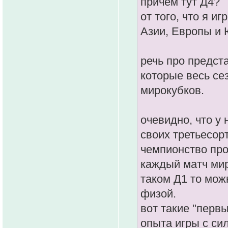
причем тут Д4?
от того, что я и
Азии, Европы и 
речь про предс
которые весь се
мирокубков.
очевидно, что у
своих третьесор
чемпионство про
каждый матч мир
таком Д1 то мож
физой.
вот такие "перв
опыта игры с си