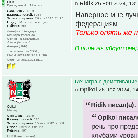
Ridik
Ridik
26 ноя 2024, 13:
Президент ФФ Мьянмы
Сообщений:
12199
Наверное мне лучш
Благодарностей:
3034
Зарегистрирован:
26 ноя 2013, 21:25
федерациям.
Откуда:
Могилёв, Беларусь
Рейтинг:
856
Только опять же 
Дельфин (Эквадор)
Монкаро (Мексика)
Орион (Нидерланды)
Дагон (Мьянма)
Анегри (ЦАР)
В полночь уйдут оче
зам. в Амвоти (ЮАР)
зам. в Лонголонго (Тонга)
Сборная Эквадора (нац.)
Re: Игра с демотивацией
Opikol
26 ноя 2024, 1
Ridik писал(а):
Opikol
Мастер
Сообщений:
1878
Opikol писал(
Благодарностей:
670
Зарегистрирован:
15 май 2002, 23:00
речь про пред
Откуда:
Нагано, Япония
Рейтинг:
467
клубами уровн
НЕК (Нидерланды)