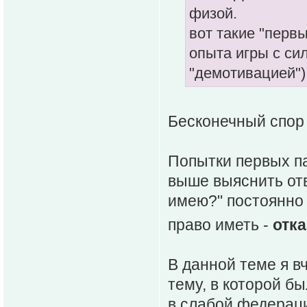
физой.
вот такие "перв
опыта игры с си
"демотивацией")
Бесконечный спор 
Попытки первых па
выше выяснить отв
имею?" постоянно 
право иметь -
отк
В данной теме я в
тему, в которой б
в слабой федераци