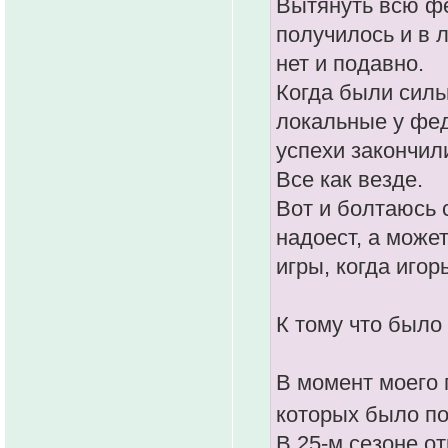
Вытянуть всю фе
получилось и в 
нет и подавно.
Когда были силь
локальные у фед
успехи закончил
Все как везде.
Вот и болтаюсь 
надоест, а може
игры, когда игор
К тому что было
В момент моего п
которых было п
В 25-м сезоне от