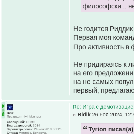
философски... н
Не годится Риддик
Первая моя команд
Про активность в 
Не придираясь к л
на его предложен
на не самых попул
первый, предлага
Re: Игра с демотивацией
Ridik
Ridik
26 ноя 2024, 12:
Президент ФФ Мьянмы
Сообщений:
12199
Благодарностей:
3034
Tyrion писал(а)
Зарегистрирован:
26 ноя 2013, 21:25
Откуда:
Могилёв, Беларусь