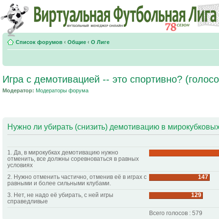
Список форумов
‹
Общие
‹
О Лиге
Игра с демотивацией -- это спортивно? (голос
Модератор:
Модераторы форума
Нужно ли убирать (снизить) демотивацию в мирокубковых
1. Да, в мирокубках демотивацию нужно
отменить, все должны соревноваться в равных
условиях
2. Нужно отменить частично, отменив её в играх с
147
равными и более сильными клубами.
3. Нет, не надо её убирать, с ней игры
129
справедливые
Всего голосов : 579