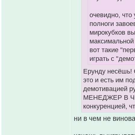
очевидно, что
полноги завое
мирокубков вы
максимальной
вот такие "пе
играть с "демо
Ерунду несёшь! 
это и есть им по
демотивацией ру
МЕНЕДЖЕР В ЧЁМ
конкуренцией, чт
ни в чем не винова