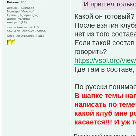
И пришел только
Рейтинг:
856
Дельфин (Эквадор)
Монкаро (Мексика)
Какой он готовый? 
Орион (Нидерланды)
Дагон (Мьянма)
Анегри (ЦАР)
После взятия клуба
зам. в Амвоти (ЮАР)
зам. в Лонголонго (Тонга)
нет из того состав
Сборная Эквадора (нац.)
Если такой состав 
говорить?
https://vsol.org/vie
Где там в составе,
По русски понима
В шапке темы нап
написать по теме?
какой клуб мне р
касается!!! И уж
Последний раз редактир