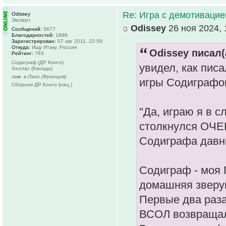
Re: Игра с демотивацией
Odissey
Эксперт
Odissey
26 ноя 2024, 
Сообщений:
5677
Благодарностей:
1896
Зарегистрирован:
07 авг 2011, 22:59
Откуда:
Ищу Итаку, Россия
Odissey писал(
Рейтинг:
783
Содиграф (ДР Конго)
увидел, как пис
Хеллас (Канада)
зам. в Ланс (Франция)
игры Содиграфо
Сборная ДР Конго (нац.)
"Да, играю я в 
столкнулся ОЧЕ
Содиграфа давн
Содиграф - моя
домашняя зверуш
Первые два раза
ВСОЛ возвращалс