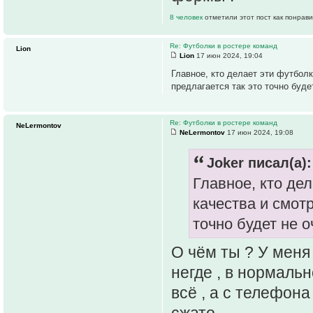
8 человек
отметили этот пост как понрав
Re: Футболки в ростере команд
Lion
Lion
17 июн 2024, 19:04
Главное, кто делает эти футболк
предлагается так это точно будет
Re: Футболки в ростере команд
NeLermontov
NeLermontov
17 июн 2024, 19:08
Joker писал(а):
Главное, кто де
качества и смотр
точно будет не о
О чём ты ? У меня
негде , в нормаль
всё , а с телефон
сжато .