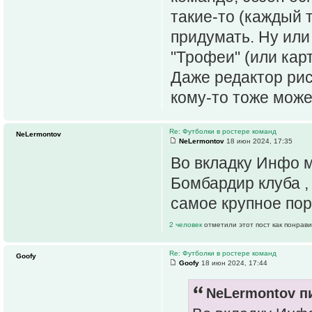
такие-то (каждый 
придумать. Ну или
"Трофеи" (или кар
Даже редактор рис
кому-то тоже мож
Re: Футболки в ростере команд
NeLermontov
NeLermontov
18 июн 2024, 17:35
Во вкладку Инфо м
Бомбардир клуба ,
самое крупное пор
2 человек
отметили этот пост как понрав
Re: Футболки в ростере команд
Goofy
Goofy
18 июн 2024, 17:44
NeLermontov пи