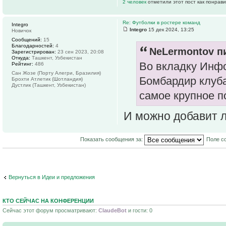
2 человек
отметили этот пост как понрав
Re: Футболки в ростере команд
Integro
Integro
15 дек 2024, 13:25
Новичок
Сообщений:
15
Благодарностей:
4
NeLermontov пи
Зарегистрирован:
23 сен 2023, 20:08
Откуда:
Ташкент, Узбекистан
Во вкладку Инфо
Рейтинг:
486
Сан Жозе (Порту Алегри, Бразилия)
Бомбардир клуба
Брохти Атлетик (Шотландия)
Дустлик (Ташкент, Узбекистан)
самое крупное п
И можно добавит 
Показать сообщения за:
Поле с
Вернуться в Идеи и предложения
КТО СЕЙЧАС НА КОНФЕРЕНЦИИ
Сейчас этот форум просматривают:
ClaudeBot
и гости: 0