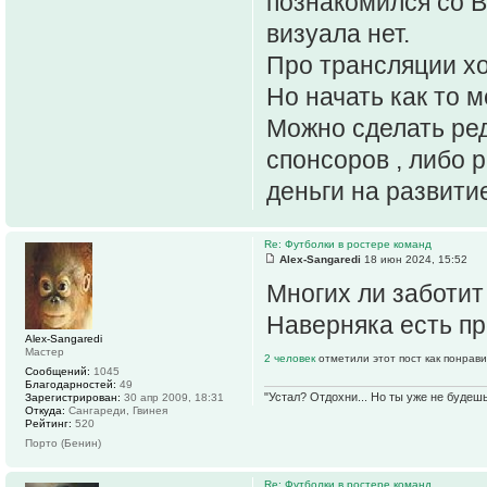
познакомился со В
визуала нет.
Про трансляции хо
Но начать как то 
Можно сделать ред
спонсоров , либо р
деньги на развити
Re: Футболки в ростере команд
Alex-Sangaredi
18 июн 2024, 15:52
Многих ли заботит
Наверняка есть п
Alex-Sangaredi
Мастер
2 человек
отметили этот пост как понрав
Сообщений:
1045
Благодарностей:
49
"Устал? Отдохни... Но ты уже не будешь
Зарегистрирован:
30 апр 2009, 18:31
Откуда:
Сангареди, Гвинея
Рейтинг:
520
Порто (Бенин)
Re: Футболки в ростере команд