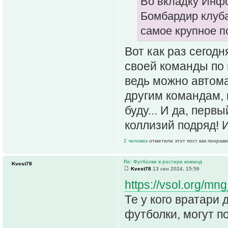
Во вкладку Инфо
Бомбардир клуба
самое крупное п
Вот как раз сегод
своей команды по 
ведь можно автома
другим командам, 
буду... И да, пер
коллизий подряд! 
2 человек
отметили этот пост как понрав
Re: Футболки в ростере команд
Kvest78
Kvest78
13 сен 2024, 15:56
https://vsol.org/m
Те у кого вратари
футболки, могут п