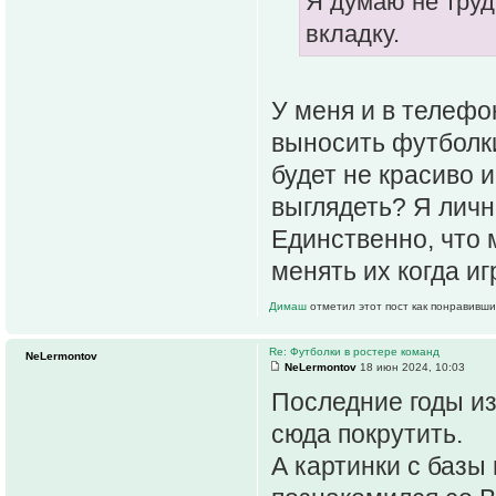
Я думаю не труд
вкладку.
У меня и в телефо
выносить футболки
будет не красиво и
выглядеть? Я личн
Единственно, что 
менять их когда иг
Димаш
отметил этот пост как понравивши
Re: Футболки в ростере команд
NeLermontov
NeLermontov
18 июн 2024, 10:03
Последние годы изм
сюда покрутить.
А картинки с базы 