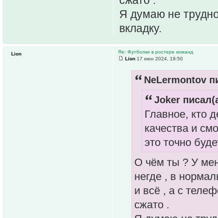
Я думаю не трудно
вкладку.
Re: Футболки в ростере команд
Lion
Lion
17 июн 2024, 19:50
NeLermontov пи
Joker писал(а
Главное, кто 
качества и смо
это точно буде
О чём ты ? У ме
негде , в норма
и всё , а с теле
сжато .