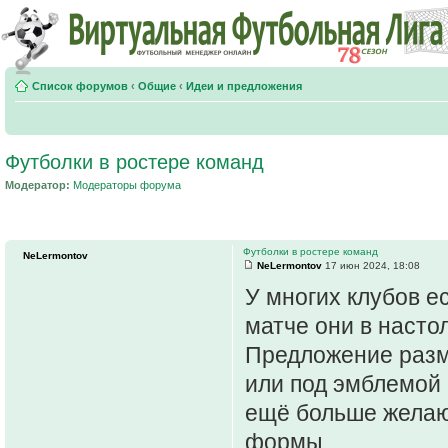
Список форумов
‹
Общие
‹
Идеи и предложения
Футболки в ростере команд
Модератор:
Модераторы форума
Футболки в ростере команд
NeLermontov
NeLermontov
17 июн 2024, 18:08
У многих клубов е
матче они в настол
Предложение разм
или под эмблемой 
ещё больше желаю
формы .