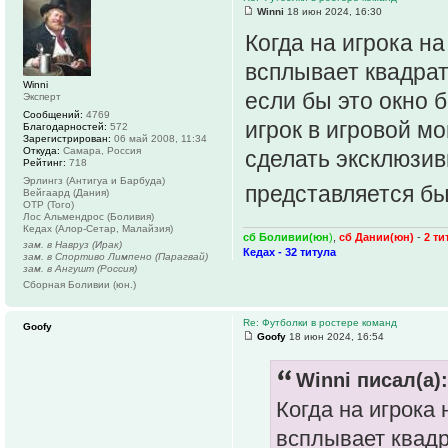
Winni
18 июн 2024, 16:30
Когда на игрока н
всплывает квадрат
Winni
если бы это окно 
Эксперт
Сообщений:
4769
игрок в игровой м
Благодарностей:
572
Зарегистрирован:
06 май 2008, 11:34
Откуда:
Самара, Россия
сделать эксклюзив
Рейтинг:
718
Эрлингз (Антигуа и Барбуда)
представляется бы
Вейгаард (Дания)
ОТР (Того)
Лос Альмендрос (Боливия)
Кедах (Алор-Сетар, Малайзия)
сб Боливии(юн
)
,
сб Дании(юн)
-
2 ти
зам. в Навруз (Ирак)
Кедах - 32 титула
зам. в Спортиво Лимпено (Парагвай)
зам. в Ангушт (Россия)
Сборная Боливии (юн.)
Re: Футболки в ростере команд
Goofy
Goofy
18 июн 2024, 16:54
Winni писал(а):
Когда на игрока 
всплывает квадр