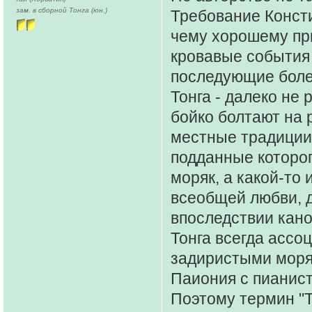
зам. в сборной Тонга (юн.)
Требование Консти
чему хорошему при
кровавые события 
последующие боле
Тонга - далеко не
бойко болтают на 
местные традиции 
подданные которого
моряк, а какой-то
всеобщей любви, д
впоследствии кан
Тонга всегда ассо
задиристыми моряк
Паиония с пианис
Поэтому термин "