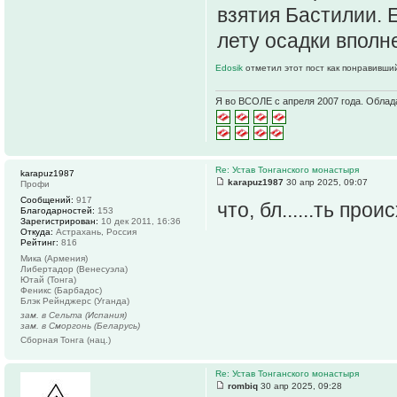
взятия Бастилии. 
лету осадки вполн
Edosik
отметил этот пост как понравивши
Я во ВСОЛЕ с апреля 2007 года. Облад
Re: Устав Тонганского монастыря
karapuz1987
karapuz1987
30 апр 2025, 09:07
Профи
Сообщений:
917
что, бл......ть прои
Благодарностей:
153
Зарегистрирован:
10 дек 2011, 16:36
Откуда:
Астрахань, Россия
Рейтинг:
816
Мика (Армения)
Либертадор (Венесуэла)
Ютай (Тонга)
Феникс (Барбадос)
Блэк Рейнджерс (Уганда)
зам. в Сельта (Испания)
зам. в Сморгонь (Беларусь)
Сборная Тонга (нац.)
Re: Устав Тонганского монастыря
rombiq
30 апр 2025, 09:28