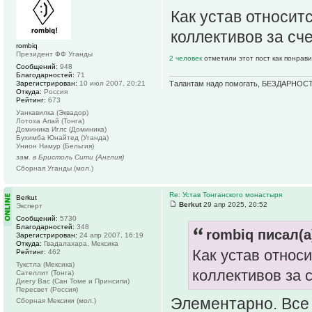
Как устав относит
коллективов за сч
rombiq
Президент ФФ Уганды
2 человек
отметили этот пост как понрав
Сообщений:
948
Благодарностей:
71
Талантам надо помогать, БЕЗДАРНОСТ
Зарегистрирован:
10 июл 2007, 20:21
Откуда:
Россия
Рейтинг:
673
Уанкавилка (Эквадор)
Лотоха Апай (Тонга)
Доминика Иглс (Доминика)
Бухимба Юнайтед (Уганда)
Унион Намур (Бельгия)
зам. в Бристоль Сити (Англия)
Сборная Уганды (мол.)
Re: Устав Тонганского монастыря
Berkut
Berkut
29 апр 2025, 20:52
Эксперт
Сообщений:
5730
Благодарностей:
348
rombiq писал(а
Зарегистрирован:
24 апр 2007, 16:19
Откуда:
Гвадалахара, Мексика
Как устав относ
Рейтинг:
462
Тукстла (Мексика)
коллективов за 
Сателлит (Тонга)
Диегу Вас (Сан Томе и Принсипи)
Пересвет (Россия)
Элементарно. Все 
Сборная Мексики (мол.)