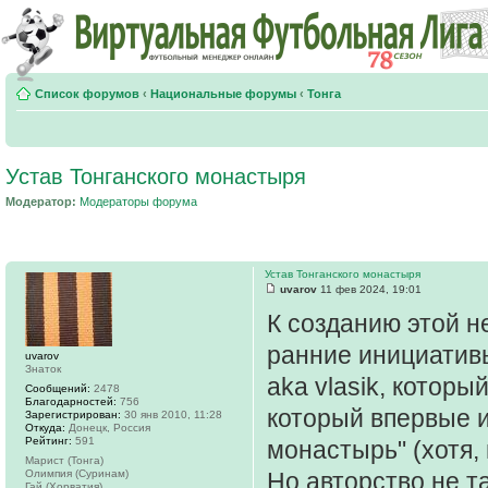
Список форумов
‹
Национальные форумы
‹
Тонга
Устав Тонганского монастыря
Модератор:
Модераторы форума
Устав Тонганского монастыря
uvarov
11 фев 2024, 19:01
К созданию этой н
ранние инициатив
uvarov
Знаток
aka vlasik, которы
Сообщений:
2478
Благодарностей:
756
который впервые и
Зарегистрирован:
30 янв 2010, 11:28
Откуда:
Донецк, Россия
Рейтинг:
591
монастырь" (хотя,
Марист (Тонга)
Олимпия (Суринам)
Но авторство не та
Гай (Хорватия)