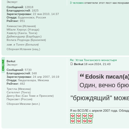
Эксперт
3 человек
отметили этот пост как понрав
Сообщений:
12818
Благодарностей:
1825
Зарегистрирован:
22 янв 2010, 14:37
Откуда:
Буденновск, Россия
Рейтинг:
951
Химнастик (Испания)
Мбале Хироус (Уганда)
Хавелу (Ханга, Тонга)
Даймондшир (Барбадос)
Вольта Редонда (Бразилия)
зам. в Тинен (Бельгия)
Сборная Испании (нац.)
Re: Устав Тонганского монастыря
Berkut
Berkut
18 ноя 2024, 21:43
Эксперт
Сообщений:
5730
Благодарностей:
348
Edosik писал(а)
Зарегистрирован:
24 апр 2007, 16:19
Откуда:
Гвадалахара, Мексика
Один, вечно бр
Рейтинг:
462
Тукстла (Мексика)
Сателлит (Тонга)
"брюждящий" мож
Диегу Вас (Сан Томе и Принсипи)
Пересвет (Россия)
Сборная Мексики (мол.)
Я во ВСОЛЕ с апреля 2007 года. Облад