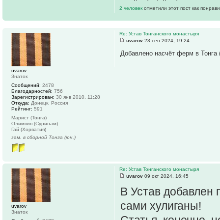
2 человек
отметили этот пост как понрав
Re: Устав Тонганского монастыря
uvarov
23 сен 2024, 19:24
Добавлено насчёт ферм в Тонга (
uvarov
Знаток
Сообщений:
2478
Благодарностей:
756
Зарегистрирован:
30 янв 2010, 11:28
Откуда:
Донецк, Россия
Рейтинг:
591
Марист (Тонга)
Олимпия (Суринам)
Гай (Хорватия)
зам. в сборной Тонга (юн.)
Re: Устав Тонганского монастыря
uvarov
09 окт 2024, 16:45
В Устав добавлен 
сами хулиганы!
uvarov
Знаток
Статья, конечно, н