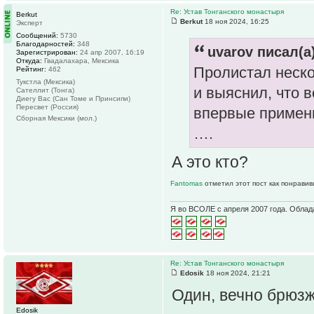
Re: Устав Тонганского монастыря
Berkut
Berkut
18 ноя 2024, 16:25
Эксперт
Сообщений:
5730
Благодарностей:
348
uvarov писал(а)
Зарегистрирован:
24 апр 2007, 16:19
Откуда:
Гвадалахара, Мексика
Пролистал неско
Рейтинг:
462
Тукстла (Мексика)
и выяснил, что 
Сателлит (Тонга)
Диегу Вас (Сан Томе и Принсипи)
Пересвет (Россия)
впервые примен
Сборная Мексики (мол.)
….
А это кто?
Fantomas
отметил этот пост как понравив
Я во ВСОЛЕ с апреля 2007 года. Облад
Re: Устав Тонганского монастыря
Edosik
18 ноя 2024, 21:21
Один, вечно брюз
Edosik