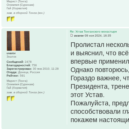
Марист (Тонга)
Олимпия (Суринам)
Гай (Хорватия)
зам. в сборной Тонга (юн.)
Re: Устав Тонганского монастыря
uvarov
09 ноя 2024, 16:35
Пролистал несколь
и выяснил, что вс
uvarov
Знаток
впервые применил
Сообщений:
2478
Благодарностей:
756
Однако повторюсь,
Зарегистрирован:
30 янв 2010, 11:28
Откуда:
Донецк, Россия
Рейтинг:
591
Гораздо важнее, ч
Марист (Тонга)
Олимпия (Суринам)
Президента, трен
Гай (Хорватия)
зам. в сборной Тонга (юн.)
этот Устав.
Пожалуйста, предл
способствовали г
покажем настоящи