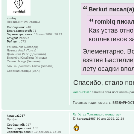
Berkut писал(а)
rombiq
rombiq писал
Президент ФФ Уганды
Сообщений:
948
Как устав отн
Благодарностей:
71
Зарегистрирован:
10 июл 2007, 20:21
коллективов з
Откуда:
Россия
Рейтинг:
673
Уанкавилка (Эквадор)
Элементарно. Вс
Лотоха Апай (Тонга)
Доминика Иглс (Доминика)
Бухимба Юнайтед (Уганда)
взятия Бастилии
Унион Намур (Бельгия)
зам. в Бристоль Сити (Англия)
лету осадки впо
Сборная Уганды (мол.)
Спасибо, стало по
karapuz1987
отметил этот пост как понра
Талантам надо помогать, БЕЗДАРНОСТ
Re: Устав Тонганского монастыря
karapuz1987
karapuz1987
30 апр 2025, 22:28
Профи
Сообщений:
917
Благодарностей:
153
Зарегистрирован:
10 дек 2011, 16:36