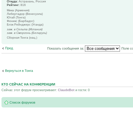
Откуда:
Астрахань, Россия
Рейтинг:
816
Мика (Армения)
Либертадор (Венесуэла)
Ютай (Тонга)
Феникс (Барбадос)
Блэк Рейнджерс (Уганда)
зам. в Сельта (Испания)
зам. в Сморгонь (Беларусь)
Сборная Тонга (нац.)
Пред.
Показать сообщения за:
Поле с
Вернуться в Тонга
КТО СЕЙЧАС НА КОНФЕРЕНЦИИ
Сейчас этот форум просматривают:
ClaudeBot
и гости: 0
Список форумов