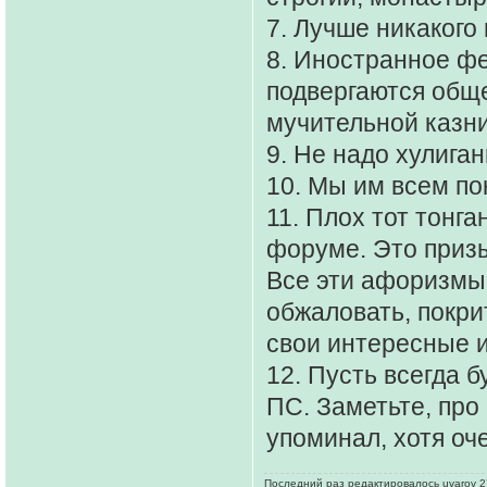
7. Лучше никакого
8. Иностранное ф
подвергаются общ
мучительной казни
9. Не надо хулига
10. Мы им всем по
11. Плох тот тонга
форуме. Это призы
Все эти афоризмы
обжаловать, покри
свои интересные 
12. Пусть всегда б
ПС. Заметьте, про
упоминал, хотя оч
Последний раз редактировалось uvarov 27