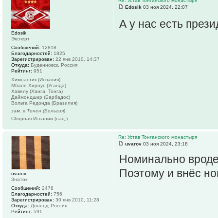
Re: Устав Тонганского монастыря
Edosik
03 ноя 2024, 22:07
А у нас есть през
Edosik
Эксперт
Сообщений:
12818
Благодарностей:
1825
Зарегистрирован:
22 янв 2010, 14:37
Откуда:
Буденновск, Россия
Рейтинг:
951
Химнастик (Испания)
Мбале Хироус (Уганда)
Хавелу (Ханга, Тонга)
Даймондшир (Барбадос)
Вольта Редонда (Бразилия)
зам. в Тинен (Бельгия)
Сборная Испании (нац.)
Re: Устав Тонганского монастыря
uvarov
03 ноя 2024, 23:18
Номинально вроде 
Поэтому и внёс но
uvarov
Знаток
Сообщений:
2478
Благодарностей:
756
Зарегистрирован:
30 янв 2010, 11:28
Откуда:
Донецк, Россия
Рейтинг:
591