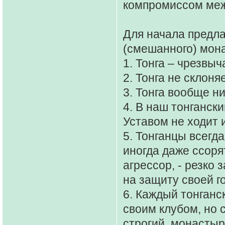
компромиссом меж
Для начала предла
(смешанного) мона
1. Тонга – чрезвы
2. Тонга не склон
3. Тонга вообще ни
4. В наш тонганск
Уставом не ходит и
5. Тонганцы всегд
иногда даже ссоря
агрессор, - резко
на защиту своей г
6. Каждый тонганс
своим клубом, но 
строгий, монастыр