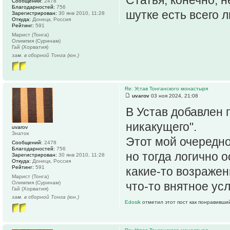
Сообщений:
2478
Благодарностей:
756
шутке есть всего 
Зарегистрирован:
30 янв 2010, 11:28
Откуда:
Донецк, Россия
Рейтинг:
591
Марист (Тонга)
Олимпия (Суринам)
Гай (Хорватия)
зам. в сборной Тонга (юн.)
Re: Устав Тонганского монастыря
uvarov
03 ноя 2024, 21:08
В Устав добавлен 
никакущего".
uvarov
Знаток
Этот мой очередно
Сообщений:
2478
Благодарностей:
756
но тогда логично 
Зарегистрирован:
30 янв 2010, 11:28
Откуда:
Донецк, Россия
Рейтинг:
591
какие-то возражен
Марист (Тонга)
Олимпия (Суринам)
что-то внятное ус
Гай (Хорватия)
зам. в сборной Тонга (юн.)
Edosik
отметил этот пост как понравивши