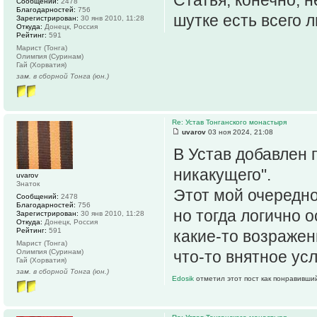
Сообщений:
2478
Благодарностей:
756
шутке есть всего 
Зарегистрирован:
30 янв 2010, 11:28
Откуда:
Донецк, Россия
Рейтинг:
591
Марист (Тонга)
Олимпия (Суринам)
Гай (Хорватия)
зам. в сборной Тонга (юн.)
Re: Устав Тонганского монастыря
uvarov
03 ноя 2024, 21:08
В Устав добавлен 
никакущего".
uvarov
Знаток
Этот мой очередно
Сообщений:
2478
Благодарностей:
756
но тогда логично 
Зарегистрирован:
30 янв 2010, 11:28
Откуда:
Донецк, Россия
Рейтинг:
591
какие-то возражен
Марист (Тонга)
Олимпия (Суринам)
что-то внятное ус
Гай (Хорватия)
зам. в сборной Тонга (юн.)
Edosik
отметил этот пост как понравивши