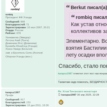
Berkut писал(а)
rombiq
rombiq писал
Президент ФФ Уганды
Сообщений:
948
Как устав отн
Благодарностей:
71
Зарегистрирован:
10 июл 2007, 20:21
коллективов з
Откуда:
Россия
Рейтинг:
678
Уанкавилка (Эквадор)
Элементарно. Вс
Лотоха Апай (Тонга)
Доминика Иглс (Доминика)
Бухимба Юнайтед (Уганда)
взятия Бастилии
Унион Намур (Бельгия)
зам. в Бристоль Сити (Англия)
лету осадки впо
Сборная Уганды (мол.)
Спасибо, стало по
karapuz1987
отметил этот пост как понра
Талантам надо помогать, БЕЗДАРНОСТ
Re: Устав Тонганского монастыря
karapuz1987
karapuz1987
30 апр 2025, 22:28
Профи
Сообщений:
917
Благодарностей:
153
Зарегистрирован:
10 дек 2011, 16:36