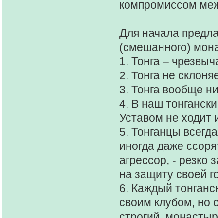
компромиссом меж
Для начала предла
(смешанного) мона
1. Тонга – чрезвы
2. Тонга не склон
3. Тонга вообще ни
4. В наш тонганск
Уставом не ходит и
5. Тонганцы всегд
иногда даже ссоря
агрессор, - резко
на защиту своей г
6. Каждый тонганс
своим клубом, но 
строгий, монастыр