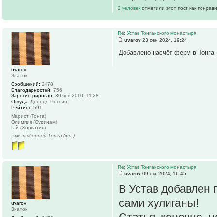
2 человек
отметили этот пост как понрав
Re: Устав Тонганского монастыря
uvarov
23 сен 2024, 19:24
Добавлено насчёт ферм в Тонга (
uvarov
Знаток
Сообщений:
2478
Благодарностей:
756
Зарегистрирован:
30 янв 2010, 11:28
Откуда:
Донецк, Россия
Рейтинг:
591
Марист (Тонга)
Олимпия (Суринам)
Гай (Хорватия)
зам. в сборной Тонга (юн.)
Re: Устав Тонганского монастыря
uvarov
09 окт 2024, 16:45
В Устав добавлен 
сами хулиганы!
uvarov
Знаток
Статья, конечно, н