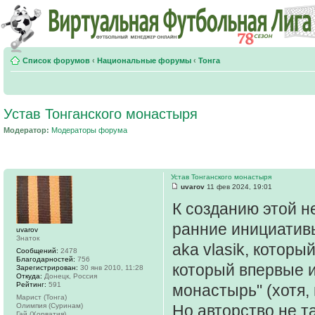
Список форумов
‹
Национальные форумы
‹
Тонга
Устав Тонганского монастыря
Модератор:
Модераторы форума
Устав Тонганского монастыря
uvarov
11 фев 2024, 19:01
К созданию этой н
ранние инициатив
uvarov
Знаток
aka vlasik, которы
Сообщений:
2478
Благодарностей:
756
который впервые и
Зарегистрирован:
30 янв 2010, 11:28
Откуда:
Донецк, Россия
Рейтинг:
591
монастырь" (хотя,
Марист (Тонга)
Олимпия (Суринам)
Но авторство не та
Гай (Хорватия)