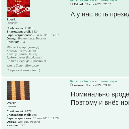
Re: Устав Тонганского монастыря
Edosik
03 ноя 2024, 22:07
А у нас есть през
Edosik
Эксперт
Сообщений:
12818
Благодарностей:
1824
Зарегистрирован:
22 янв 2010, 14:37
Откуда:
Буденновск, Россия
Рейтинг:
924
Мбале Хироус (Уганда)
Химнастик (Испания)
Хавелу (Ханга, Тонга)
Даймондшир (Барбадос)
Вольта Редонда (Бразилия)
зам. в Тинен (Бельгия)
Сборная Испании (нац.)
Re: Устав Тонганского монастыря
uvarov
03 ноя 2024, 23:18
Номинально вроде 
Поэтому и внёс но
uvarov
Знаток
Сообщений:
2478
Благодарностей:
756
Зарегистрирован:
30 янв 2010, 11:28
Откуда:
Донецк, Россия
Рейтинг:
591