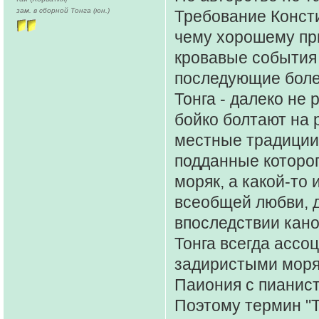
зам. в сборной Тонга (юн.)
Требование Консти
чему хорошему при
кровавые события 
последующие боле
Тонга - далеко не
бойко болтают на 
местные традиции 
подданные которого
моряк, а какой-то
всеобщей любви, д
впоследствии кан
Тонга всегда ассо
задиристыми моряк
Паиония с пианис
Поэтому термин "