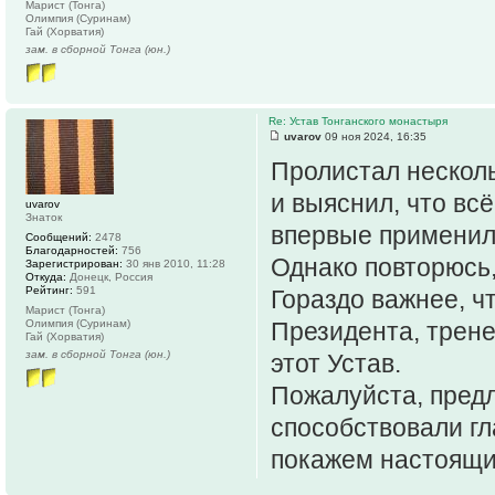
Марист (Тонга)
Олимпия (Суринам)
Гай (Хорватия)
зам. в сборной Тонга (юн.)
Re: Устав Тонганского монастыря
uvarov
09 ноя 2024, 16:35
Пролистал несколь
и выяснил, что вс
uvarov
Знаток
впервые применил
Сообщений:
2478
Благодарностей:
756
Однако повторюсь,
Зарегистрирован:
30 янв 2010, 11:28
Откуда:
Донецк, Россия
Рейтинг:
591
Гораздо важнее, ч
Марист (Тонга)
Олимпия (Суринам)
Президента, трен
Гай (Хорватия)
зам. в сборной Тонга (юн.)
этот Устав.
Пожалуйста, предл
способствовали г
покажем настоящи