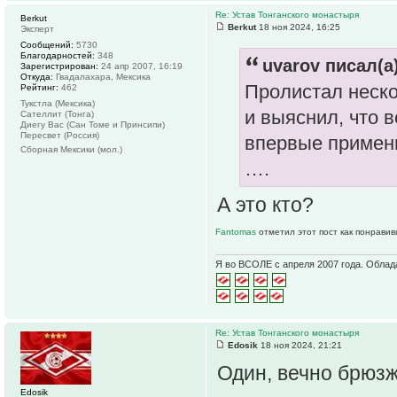
Re: Устав Тонганского монастыря
Berkut
Berkut
18 ноя 2024, 16:25
Эксперт
Сообщений:
5730
Благодарностей:
348
uvarov писал(а)
Зарегистрирован:
24 апр 2007, 16:19
Откуда:
Гвадалахара, Мексика
Пролистал неско
Рейтинг:
462
Тукстла (Мексика)
и выяснил, что 
Сателлит (Тонга)
Диегу Вас (Сан Томе и Принсипи)
Пересвет (Россия)
впервые примен
Сборная Мексики (мол.)
….
А это кто?
Fantomas
отметил этот пост как понравив
Я во ВСОЛЕ с апреля 2007 года. Облад
Re: Устав Тонганского монастыря
Edosik
18 ноя 2024, 21:21
Один, вечно брюз
Edosik