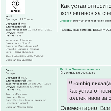
Как устав относит
коллективов за сч
rombiq
Президент ФФ Уганды
2 человек
отметили этот пост как понрав
Сообщений:
948
Благодарностей:
71
Талантам надо помогать, БЕЗДАРНОСТ
Зарегистрирован:
10 июл 2007, 20:21
Откуда:
Россия
Рейтинг:
678
Уанкавилка (Эквадор)
Лотоха Апай (Тонга)
Доминика Иглс (Доминика)
Бухимба Юнайтед (Уганда)
Унион Намур (Бельгия)
зам. в Бристоль Сити (Англия)
Сборная Уганды (мол.)
Re: Устав Тонганского монастыря
Berkut
Berkut
29 апр 2025, 20:52
Эксперт
Сообщений:
5730
Благодарностей:
348
rombiq писал(а
Зарегистрирован:
24 апр 2007, 16:19
Откуда:
Гвадалахара, Мексика
Как устав относ
Рейтинг:
462
Тукстла (Мексика)
коллективов за 
Сателлит (Тонга)
Диегу Вас (Сан Томе и Принсипи)
Пересвет (Россия)
Элементарно. Все 
Сборная Мексики (мол.)