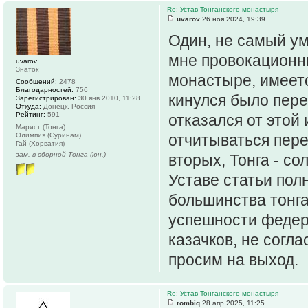
Re: Устав Тонганского монастыря
uvarov
26 ноя 2024, 19:39
Один, не самый ум
мне провокационны
uvarov
Знаток
монастыре, имеетс
Сообщений:
2478
Благодарностей:
756
кинулся было пере
Зарегистрирован:
30 янв 2010, 11:28
Откуда:
Донецк, Россия
Рейтинг:
591
отказался от этой 
Марист (Тонга)
Олимпия (Суринам)
отчитываться пере
Гай (Хорватия)
зам. в сборной Тонга (юн.)
вторых, Тонга - с
Уставе статьи пол
большинства тонга
успешности федер
казачков, не согл
просим на выход.
Re: Устав Тонганского монастыря
rombiq
28 апр 2025, 11:25