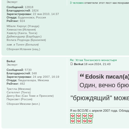
Эксперт
3 человек
отметили этот пост как понрав
Сообщений:
12818
Благодарностей:
1824
Зарегистрирован:
22 янв 2010, 14:37
Откуда:
Буденновск, Россия
Рейтинг:
924
Мбале Хироус (Уганда)
Химнастик (Испания)
Хавелу (Ханга, Тонга)
Даймондшир (Барбадос)
Вольта Редонда (Бразилия)
зам. в Тинен (Бельгия)
Сборная Испании (нац.)
Re: Устав Тонганского монастыря
Berkut
Berkut
18 ноя 2024, 21:43
Эксперт
Сообщений:
5730
Благодарностей:
348
Edosik писал(а)
Зарегистрирован:
24 апр 2007, 16:19
Откуда:
Гвадалахара, Мексика
Один, вечно бр
Рейтинг:
462
Тукстла (Мексика)
Сателлит (Тонга)
"брюждящий" мож
Диегу Вас (Сан Томе и Принсипи)
Пересвет (Россия)
Сборная Мексики (мол.)
Я во ВСОЛЕ с апреля 2007 года. Облад