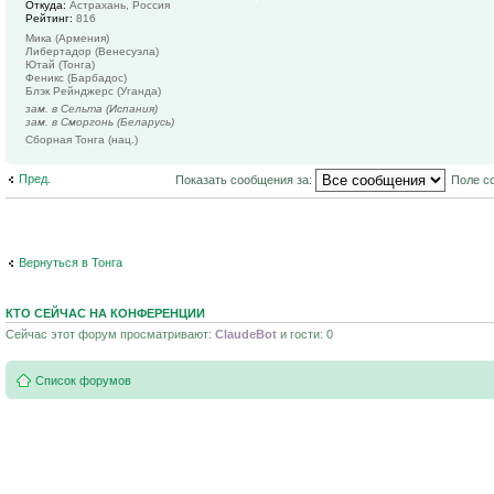
Откуда:
Астрахань, Россия
Рейтинг:
816
Мика (Армения)
Либертадор (Венесуэла)
Ютай (Тонга)
Феникс (Барбадос)
Блэк Рейнджерс (Уганда)
зам. в Сельта (Испания)
зам. в Сморгонь (Беларусь)
Сборная Тонга (нац.)
Пред.
Показать сообщения за:
Поле с
Вернуться в Тонга
КТО СЕЙЧАС НА КОНФЕРЕНЦИИ
Сейчас этот форум просматривают:
ClaudeBot
и гости: 0
Список форумов