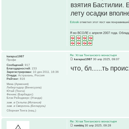
взятия Бастилии. 
лету осадки вполн
Edosik
отметил этот пост как понравивши
Я во ВСОЛЕ с апреля 2007 года. Облад
Re: Устав Тонганского монастыря
karapuz1987
karapuz1987
30 апр 2025, 09:07
Профи
Сообщений:
917
что, бл......ть прои
Благодарностей:
153
Зарегистрирован:
10 дек 2011, 16:36
Откуда:
Астрахань, Россия
Рейтинг:
816
Мика (Армения)
Либертадор (Венесуэла)
Ютай (Тонга)
Феникс (Барбадос)
Блэк Рейнджерс (Уганда)
зам. в Сельта (Испания)
зам. в Сморгонь (Беларусь)
Сборная Тонга (нац.)
Re: Устав Тонганского монастыря
rombiq
30 апр 2025, 09:28