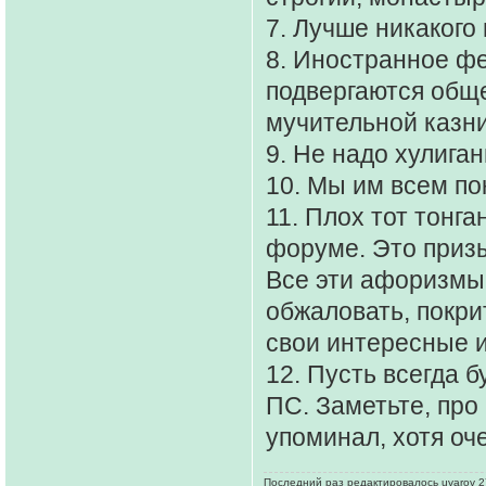
7. Лучше никакого
8. Иностранное ф
подвергаются общ
мучительной казни
9. Не надо хулига
10. Мы им всем по
11. Плох тот тонга
форуме. Это призы
Все эти афоризмы
обжаловать, покри
свои интересные 
12. Пусть всегда б
ПС. Заметьте, про
упоминал, хотя оч
Последний раз редактировалось uvarov 27