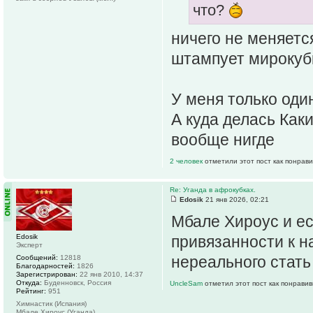
что?
ничего не меняетс
штампует мирокубк
У меня только оди
А куда делась Как
вообще нигде
2 человек
отметили этот пост как понрав
Re: Уганда в афрокубках.
Edosik
21 янв 2026, 02:21
Мбале Хироус и ес
Edosik
привязанности к н
Эксперт
нереального стать
Сообщений:
12818
Благодарностей:
1826
Зарегистрирован:
22 янв 2010, 14:37
Откуда:
Буденновск, Россия
UncleSam
отметил этот пост как понрави
Рейтинг:
951
Химнастик (Испания)
Мбале Хироус (Уганда)