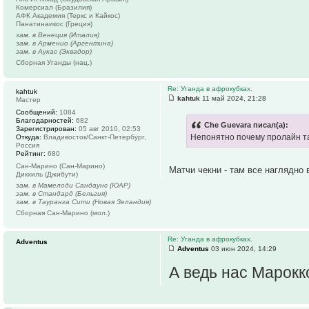
Комерсиал (Бразилия)
АФК Академия (Теркс и Кайкос)
Панатинаикос (Греция)
зам. в Венеция (Италия)
зам. в Арменио (Аргентина)
зам. в Аукас (Эквадор)
Сборная Уганды (нац.)
Re: Уганда в афрокубках.
kahtuk
kahtuk
11 май 2024, 21:28
Мастер
Сообщений:
1084
Благодарностей:
682
Che Guevara писал(а):
Зарегистрирован:
05 авг 2010, 02:53
Непонятно почему пролайн т
Откуда:
Владивосток/Санкт-Петербург,
Россия
Рейтинг:
680
Сан-Марино (Сан-Марино)
Матчи чекни - там все наглядно 
Дикхиль (Джибути)
зам. в Мамелоди Сандаунс (ЮАР)
зам. в Стандард (Бельгия)
зам. в Тауранга Сити (Новая Зеландия)
Сборная Сан-Марино (мол.)
Re: Уганда в афрокубках.
Adventus
Adventus
03 июн 2024, 14:29
А ведь нас Марокк