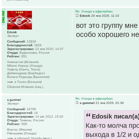
Re: Уганда в афрокубках.
Edosik
20 янв 2026, 11:14
вот это группу мн
Edosik
особо хорошего не
Эксперт
Сообщений:
12818
Благодарностей:
1826
Зарегистрирован:
22 янв 2010, 14:37
Откуда:
Буденновск, Россия
Рейтинг:
951
Химнастик (Испания)
Мбале Хироус (Уганда)
Хавелу (Ханга, Тонга)
Даймондшир (Барбадос)
Вольта Редонда (Бразилия)
зам. в Тинен (Бельгия)
Сборная Испании (нац.)
Re: Уганда в афрокубках.
s.gummel
s.gummel
21 янв 2026, 01:39
Эксперт
Сообщений:
16768
Благодарностей:
16
Edosik писал(а)
Зарегистрирован:
14 авг 2012, 15:20
Откуда:
Тюмень, Россия
Как-то молча пр
Рейтинг:
508
Вортис (Япония)
выхода в 1/2 и о
Рвеншама (Уганда)
зам. в сборной Уганды (мол.)