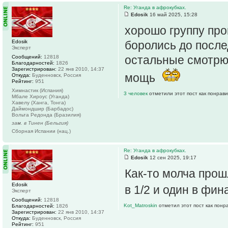
Re: Уганда в афрокубках.
Edosik
16 май 2025, 15:28
хорошо группу про
Edosik
боролись до после
Эксперт
остальные смотрю 
Сообщений:
12818
Благодарностей:
1826
Зарегистрирован:
22 янв 2010, 14:37
мощь
Откуда:
Буденновск, Россия
Рейтинг:
951
Химнастик (Испания)
3 человек
отметили этот пост как понрав
Мбале Хироус (Уганда)
Хавелу (Ханга, Тонга)
Даймондшир (Барбадос)
Вольта Редонда (Бразилия)
зам. в Тинен (Бельгия)
Сборная Испании (нац.)
Re: Уганда в афрокубках.
Edosik
12 сен 2025, 19:17
Как-то молча прош
Edosik
в 1/2 и один в фин
Эксперт
Сообщений:
12818
Kot_Matroskin
отметил этот пост как понр
Благодарностей:
1826
Зарегистрирован:
22 янв 2010, 14:37
Откуда:
Буденновск, Россия
Рейтинг:
951