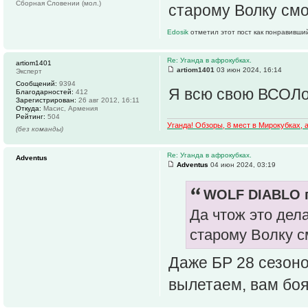
Сборная Словении (мол.)
старому Волку смот
Edosik
отметил этот пост как понравивши
Re: Уганда в афрокубках.
artiom1401
artiom1401
03 июн 2024, 16:14
Эксперт
Сообщений:
9394
Я всю свою ВСОЛов
Благодарностей:
412
Зарегистрирован:
26 авг 2012, 16:11
Откуда:
Масис, Армения
Рейтинг:
504
Уганда! Обзоры, 8 мест в Мирокубках,
(без команды)
Re: Уганда в афрокубках.
Adventus
Adventus
04 июн 2024, 03:19
WOLF DIABLO п
Да чтож это дел
старому Волку см
Даже БР 28 сезоно
вылетаем, вам боя