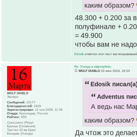
каким образом?
48.300 + 0.200 за 
полуфинале + 0.20
= 49.900
чтобы вам не надо 
Edosik
отметил этот пост как понравивши
Re: Уганда в афрокубках.
WOLF DIABLO
03 июн 2024, 16:10
Edosik писал(а)
WOLF DIABLO
Adventus пис
Эксперт
Сообщений:
10177
А ведь нас Ма
Благодарностей:
1928
Зарегистрирован:
12 ноя 2008, 11:56
Откуда:
Краснодар, Россия
Рейтинг:
850
каким образом?
Сьенсиано (Перу)
Бринье (Словения)
Туртлес (О-ва Кука)
Да чтож это делае
Бихарве (Уганда)