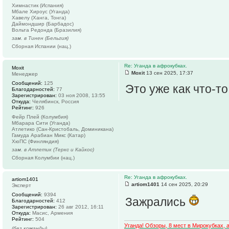
Химнастик (Испания)
Мбале Хироус (Уганда)
Хавелу (Ханга, Тонга)
Даймондшир (Барбадос)
Вольта Редонда (Бразилия)
зам. в Тинен (Бельгия)
Сборная Испании (нац.)
Re: Уганда в афрокубках.
Moxit
Moxit
13 сен 2025, 17:37
Менеджер
Сообщений:
125
Это уже как что-т
Благодарностей:
77
Зарегистрирован:
03 ноя 2008, 13:55
Откуда:
Челябинск, Россия
Рейтинг:
926
Фейр Плей (Колумбия)
Мбарара Сити (Уганда)
Атлетико (Сан-Кристобаль, Доминикана)
Гамуда Арабиан Микс (Катар)
ХюПС (Финляндия)
зам. в Атлетик (Теркс и Кайкос)
Сборная Колумбии (нац.)
Re: Уганда в афрокубках.
artiom1401
artiom1401
14 сен 2025, 20:29
Эксперт
Сообщений:
9394
Зажрались
Благодарностей:
412
Зарегистрирован:
26 авг 2012, 16:11
Откуда:
Масис, Армения
Рейтинг:
504
Уганда! Обзоры, 8 мест в Мирокубках,
(без команды)