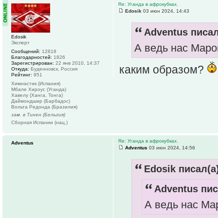
Re: Уганда в афрокубках.
Edosik
03 июн 2024, 14:43
Adventus писал
Edosik
Эксперт
А ведь нас Маро
Сообщений:
12818
Благодарностей:
1826
Зарегистрирован:
22 янв 2010, 14:37
каким образом?
Откуда:
Буденновск, Россия
Рейтинг:
951
Химнастик (Испания)
Мбале Хироус (Уганда)
Хавелу (Ханга, Тонга)
Даймондшир (Барбадос)
Вольта Редонда (Бразилия)
зам. в Тинен (Бельгия)
Сборная Испании (нац.)
Re: Уганда в афрокубках.
Adventus
Adventus
03 июн 2024, 14:56
Edosik писал(а)
Adventus пис
А ведь нас Ма