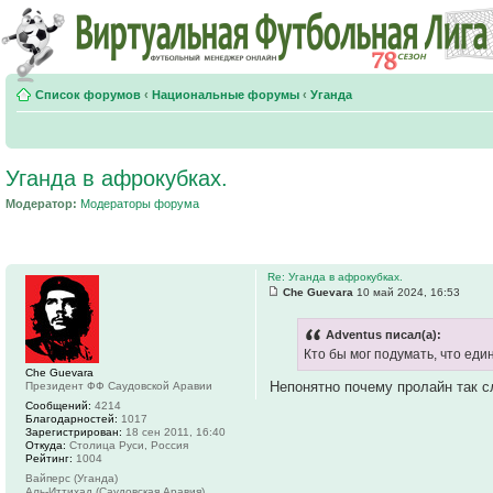
Список форумов
‹
Национальные форумы
‹
Уганда
Уганда в афрокубках.
Модератор:
Модераторы форума
Re: Уганда в афрокубках.
Che Guevara
10 май 2024, 16:53
Adventus писал(а):
Кто бы мог подумать, что ед
Che Guevara
Непонятно почему пролайн так с
Президент ФФ Саудовской Аравии
Сообщений:
4214
Благодарностей:
1017
Зарегистрирован:
18 сен 2011, 16:40
Откуда:
Столица Руси, Россия
Рейтинг:
1004
Вайперс (Уганда)
Аль-Иттихад (Саудовская Аравия)