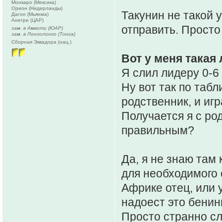
Монкаро (Мексика)
Орион (Нидерланды)
Такунин не такой у
Дагон (Мьянма)
Анегри (ЦАР)
отправить. Просто
зам. в Амвоти (ЮАР)
зам. в Лонголонго (Тонга)
Сборная Эквадора (нац.)
Вот у меня такая 
Я слил лидеру 0-6
Ну вот так по таб
родственник, и иг
Получается я с род
правильным?
Да, я не знаю там
для необходимого 
Африке отец, или 
надоест это бенин
Просто странно сл