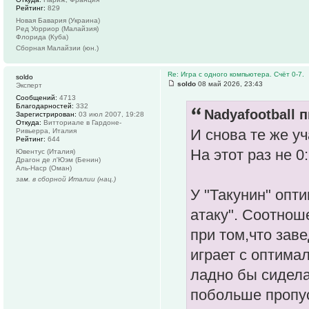
Рейтинг:
829
Новая Бавария (Украина)
Ред Уорриор (Малайзия)
Флорида (Куба)
Сборная Малайзии (юн.)
Re: Игра с одного компьютера. Счёт 0-7.
soldo
soldo
08 май 2026, 23:43
Эксперт
Сообщений:
4713
Благодарностей:
332
Nadyafootball п
Зарегистрирован:
03 июл 2007, 19:28
Откуда:
Витториале в Гардоне-
И снова те же уч
Ривьерра, Италия
Рейтинг:
644
На этот раз не 0
Ювентус (Италия)
Драгон де л'Юэм (Бенин)
Аль-Наср (Оман)
зам. в сборной Италии (нац.)
У "Такунин" опти
атаку". Соотноше
при том,что зав
играет с оптима
ладно бы сидела 
побольше пропус