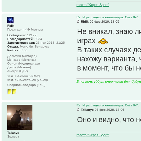
газета "Kepes Sport"
Re: Игра с одного компьютера. Счёт 0-7.
Ridik
06 фев 2026, 18:05
Ridik
Не вникал, знаю л
Президент ФФ Мьянмы
Сообщений:
12199
играх
Благодарностей:
3034
Зарегистрирован:
26 ноя 2013, 21:25
Откуда:
Могилёв, Беларусь
В таких случаях д
Рейтинг:
856
Дельфин (Эквадор)
нахожу варианта, 
Монкаро (Мексика)
Орион (Нидерланды)
в момент, что бы 
Дагон (Мьянма)
Анегри (ЦАР)
зам. в Амвоти (ЮАР)
зам. в Лонголонго (Тонга)
В полночь уйдут очертания дня, буду
Сборная Эквадора (нац.)
Re: Игра с одного компьютера. Счёт 0-7.
Talianyc
06 фев 2026, 18:06
Оно и видно, что н
Talianyc
газета "Kepes Sport"
Эксперт