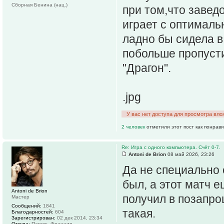
Сборная Бенина (нац.)
при том,что завед
играет с оптималь
ладно бы сидела в 
побольше пропусти
"Драгон".
.jpg
У вас нет доступа для просмотра вло
2 человек
отметили этот пост как понрав
Re: Игра с одного компьютера. Счёт 0-7.
Antoni de Brion
08 май 2026, 23:26
Да не специально о
был, а этот матч 
Antoni de Brion
получил в позапро
Мастер
Сообщений:
1841
такая.
Благодарностей:
604
Зарегистрирован:
02 дек 2014, 23:34
Откуда:
Париж, Франция