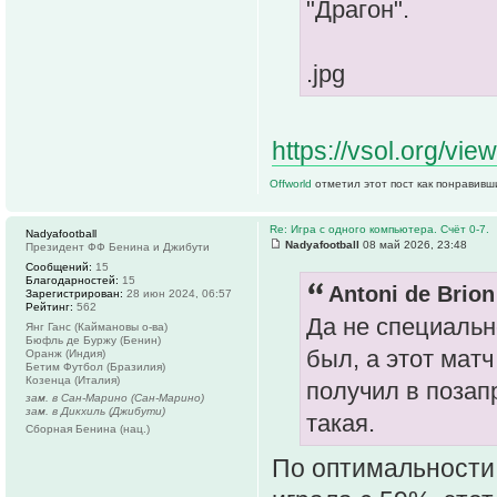
"Драгон".
.jpg
https://vsol.org/vi
Offworld
отметил этот пост как понравивш
Re: Игра с одного компьютера. Счёт 0-7.
Nadyafootball
Nadyafootball
08 май 2026, 23:48
Президент ФФ Бенина и Джибути
Сообщений:
15
Благодарностей:
15
Antoni de Brion
Зарегистрирован:
28 июн 2024, 06:57
Рейтинг:
562
Да не специально
Янг Ганс (Каймановы о-ва)
Бюфль де Буржу (Бенин)
был, а этот мат
Оранж (Индия)
Бетим Футбол (Бразилия)
Козенца (Италия)
получил в позап
зам. в Сан-Марино (Сан-Марино)
зам. в Дикхиль (Джибути)
такая.
Сборная Бенина (нац.)
По оптимальности 