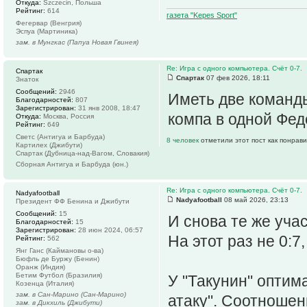
Откуда:
Szczecin, Польша
Рейтинг:
614
газета "Kepes Sport"
Фегервар (Венгрия)
Эспуа (Мартиника)
зам. в Мунгкас (Папуа Новая Гвинея)
Re: Игра с одного компьютера. Счёт 0-7.
Спартак
Спартак
07 фев 2026, 18:11
Знаток
Сообщений:
2946
Иметь две команды
Благодарностей:
807
Зарегистрирован:
31 янв 2008, 18:47
компа в одной Фед
Откуда:
Москва, Россия
Рейтинг:
649
Светс (Антигуа и Барбуда)
8 человек
отметили этот пост как понрав
Картилех (Джибути)
Спартак (Дубница-над-Вагом, Словакия)
Сборная Антигуа и Барбуда (юн.)
Re: Игра с одного компьютера. Счёт 0-7.
Nadyafootball
Nadyafootball
08 май 2026, 23:13
Президент ФФ Бенина и Джибути
Сообщений:
15
И снова те же уча
Благодарностей:
15
Зарегистрирован:
28 июн 2024, 06:57
На этот раз не 0:7
Рейтинг:
562
Янг Ганс (Каймановы о-ва)
Бюфль де Буржу (Бенин)
Оранж (Индия)
Бетим Футбол (Бразилия)
У "Такунин" оптим
Козенца (Италия)
зам. в Сан-Марино (Сан-Марино)
атаку". Соотношени
зам. в Дикхиль (Джибути)