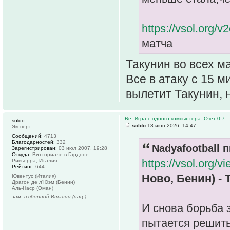
https://vsol.org
матча
Такунин во всех м
Все в атаку с 15 м
вылетит Такунин, 
Re: Игра с одного компьютера. Счёт 0-7.
soldo
soldo
13 июн 2026, 14:47
Эксперт
Сообщений:
4713
Благодарностей:
332
Nadyafootball п
Зарегистрирован:
03 июл 2007, 19:28
Откуда:
Витториале в Гардоне-
https://vsol.org/v
Ривьерра, Италия
Рейтинг:
644
Ново, Бенин) - 
Ювентус (Италия)
Драгон де л'Юэм (Бенин)
Аль-Наср (Оман)
зам. в сборной Италии (нац.)
И снова борьба 
пытается решить