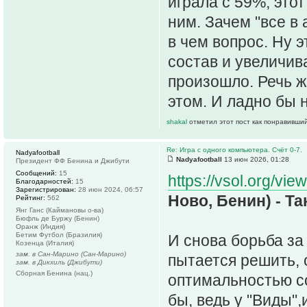
играла с 59%, это
ним. Зачем "все в
в чем вопрос. Ну э
состав и увеличив
произошло. Речь ж
этом. И ладно бы 
shakal
отметил этот пост как понравивший
Re: Игра с одного компьютера. Счёт 0-7.
Nadyafootball
Nadyafootball
13 июн 2026, 01:28
Президент ФФ Бенина и Джибути
Сообщений:
15
https://vsol.org/vie
Благодарностей:
15
Зарегистрирован:
28 июн 2024, 06:57
Ново, Бенин) - Та
Рейтинг:
562
Янг Ганс (Каймановы о-ва)
Бюфль де Буржу (Бенин)
Оранж (Индия)
Бетим Футбол (Бразилия)
И снова борьба за
Козенца (Италия)
зам. в Сан-Марино (Сан-Марино)
пытается решить, 
зам. в Дикхиль (Джибути)
Сборная Бенина (нац.)
оптимальностью со
бы, ведь у "Виды"