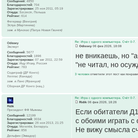
Сообщений:
4850
Благодарностей:
704
Зарегистрирован:
25 ноя 2011, 05:19
Откуда:
Szczecin, Польша
Рейтинг:
614
Фегервар (Венгрия)
Эспуа (Мартиника)
зам. в Мунгкас (Папуа Новая Гвинея)
Re: Игра с одного компьютера. Счёт 0-7.
Odissey
Odissey
06 фев 2026, 18:08
Эксперт
Сообщений:
5677
не вникаешь, но "
Благодарностей:
1896
Зарегистрирован:
07 авг 2011, 22:59
"не читал, но осу
Откуда:
Ищу Итаку, Россия
Рейтинг:
783
Содиграф (ДР Конго)
3 человек
отметили этот пост как понрав
Хеллас (Канада)
зам. в Ланс (Франция)
Сборная ДР Конго (нац.)
Re: Игра с одного компьютера. Счёт 0-7.
Ridik
06 фев 2026, 18:26
Ridik
Если обитатели Д1
Президент ФФ Мьянмы
Сообщений:
12199
с обоими играть с
Благодарностей:
3034
Зарегистрирован:
26 ноя 2013, 21:25
Откуда:
Могилёв, Беларусь
Не вижу смысла сч
Рейтинг:
856
Дельфин (Эквадор)