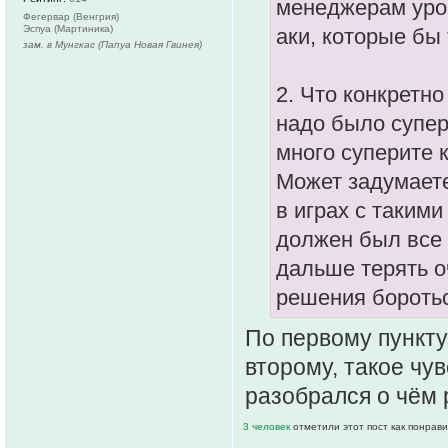
менеджерам уро
Фегервар (Венгрия)
Эспуа (Мартиника)
аки, которые бы
зам. в Мунгкас (Папуа Новая Гвинея)
2. Что конкретн
надо было супер
много суперите
Может задумаете
в играх с таким
должен был все 
дальше терять о
решения боротьс
По первому пункту 
второму, такое чув
разобрался о чём 
3 человек
отметили этот пост как понрав