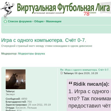
Список форумов
‹
Общие
‹
Махинации
Игра с одного компьютера. Счёт 0-7.
Очередной странный матч между этими командами в одном дивизионе
Модератор:
Модераторы форума
Re: Игра с одного компьютера. Счёт 0-7.
Talianyc
06 фев 2026, 16:28
Ridik писал(а):
1. Игра с одного
Talianyc
Эксперт
что? Так поним
Сообщений:
4850
Благодарностей:
704
предоставил чётк
Зарегистрирован:
25 ноя 2011, 05:19
Откуда:
Szczecin, Польша
Рейтинг:
614