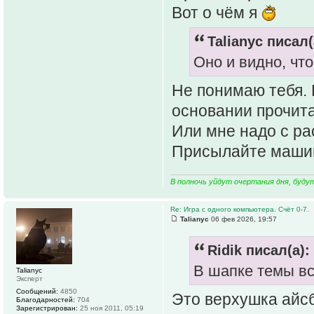
Вот о чём я
Talianyc писал(
Оно и видно, что
Не понимаю тебя. 
основании прочита
Или мне надо с ра
Присылайте машин
В полночь уйдут очертания дня, буду
Re: Игра с одного компьютера. Счёт 0-7.
Talianyc
06 фев 2026, 19:57
Ridik писал(а):
В шапке темы в
Talianyc
Эксперт
Сообщений:
4850
Это верхушка айсб
Благодарностей:
704
Зарегистрирован:
25 ноя 2011, 05:19