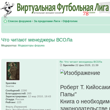
Список форумов
‹
За пределами Лиги
‹
Оффтопик
Что читают менеджеры ВСОЛа
Модератор:
Модераторы форума
Re: Что читают менеджеры ВСОЛа
Spermike
22 фев 2026, 21:39
Spermike
Роберт Т. Кийосаки
Знаток
Сообщений:
2290
Папы"
Благодарностей:
265
Зарегистрирован:
12 мар 2010, 19:43
Откуда:
Россия
Книга о необходим
Рейтинг:
225
Ферль (Германия)
законодательстве 
Вест Энд Юнайтед (Бермудские о-ва)