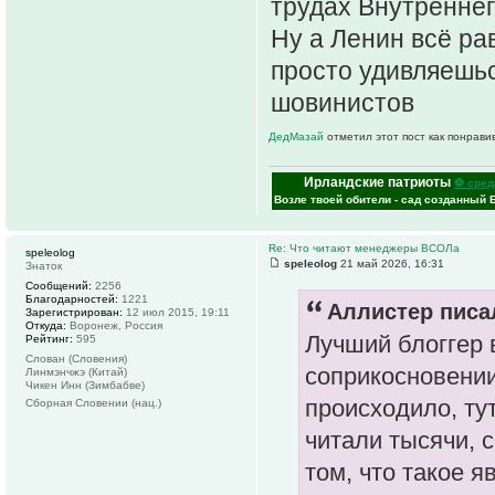
трудах Внутренне
Ну а Ленин всё ра
просто удивляешьс
шовинистов
ДедМазай
отметил этот пост как понрави
Ирландские патриоты
⚽ сред
Возле твоей обители - сад созданный 
Re: Что читают менеджеры ВСОЛа
speleolog
speleolog
21 май 2026, 16:31
Знаток
Сообщений:
2256
Благодарностей:
1221
Аллистер писал
Зарегистрирован:
12 июл 2015, 19:11
Откуда:
Воронеж, Россия
Лучший блоггер 
Рейтинг:
595
Слован (Словения)
соприкосновении
Линмэнчжэ (Китай)
Чикен Инн (Зимбабве)
происходило, тут
Сборная Словении (нац.)
читали тысячи, 
том, что такое я