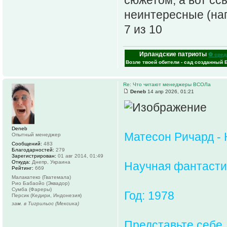
неинтересные (нап
7 из 10
Ирландские патриоты
⚽ сред
Возле твоей обители - сад созданный 
Re: Что читают менеджеры ВСОЛа
Deneb
14 апр 2026, 01:21
Deneb
Матесон Ричард - 
Опытный менеджер
Сообщений:
483
Благодарностей:
279
Зарегистрирован:
01 авг 2014, 01:49
Откуда:
Днепр, Украина
Научная фантасти
Рейтинг:
669
Малакатеко (Гватемала)
Рио Бабаойо (Эквадор)
Сумба (Фареры)
Год: 1978
Персик (Кедири, Индонезия)
зам. в Тигрильос (Мексика)
Представьте себе,