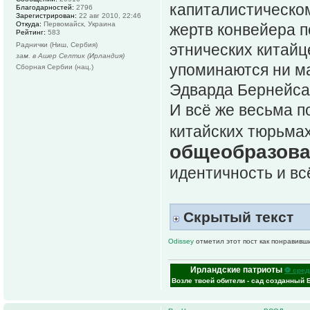
капиталистическом
Благодарностей:
2796
Зарегистрирован:
22 авг 2010, 22:46
Откуда:
Первомайск, Украина
жертв конвейера п
Рейтинг:
583
Раднички (Ниш, Сербия)
этнических китайц
зам. в Ашер Селтик (Ирландия)
упоминаются ни ма
Сборная Сербии (нац.)
Эдварда Бернейса.
И всё же весьма п
китайских тюрьмах
общеобразов
идентичность и вс
Скрытый текст
Odissey
отметил этот пост как понравивш
Ирландские патриоты
⚽ сред
Возле твоей обители - сад созданный 