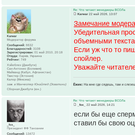
Re: Что читают менеджеры ВСОЛа
Karwar
22 май 2026, 13:07
Замечание модера
Убедительная про
Karwar
объемными текста
Модератор форума
Сообщений:
6632
Если уж что то пи
Благодарностей:
3108
Зарегистрирован:
01 май 2010, 20:18
Откуда:
Харків, Украина
спойлер.
Рейтинг:
749
Хэйеблех (Джибути)
Уважайте читателе
Сан-Антонио (Боливия)
Майванд (Кабул, Афганистан)
Твистер (Эстония)
Калор (Мексика)
зам. в Манчестер Юнайтед (Эсватини)
Ёжик:
На мне где сядешь, там и слезе
Сборная Джибути (юн.)
Re: Что читают менеджеры ВСОЛа
_fox_
22 май 2026, 14:21
если бы еще сперм
ставил бы свою оц
_fox_
Президент ФФ Танзании
Сообщений:
13472