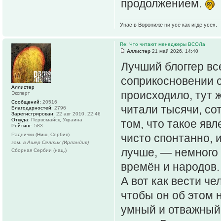
продолжением.
Унас в Ворониже ни усё как игде усех.
Re: Что читают менеджеры ВСОЛа
Аллистер
21 май 2026, 14:40
Лучший блоггер вс
соприкосновении с
Аллистер
происходило, тут ж
Эксперт
Сообщений:
20516
читали тысячи, со
Благодарностей:
2796
Зарегистрирован:
22 авг 2010, 22:46
Откуда:
Первомайск, Украина
том, что такое яв
Рейтинг:
583
Раднички (Ниш, Сербия)
чисто спонтанно, 
зам. в Ашер Селтик (Ирландия)
лучше, — немного 
Сборная Сербии (нац.)
времён и народов
А вот как вести ч
чтобы он об этом н
умный и отважный