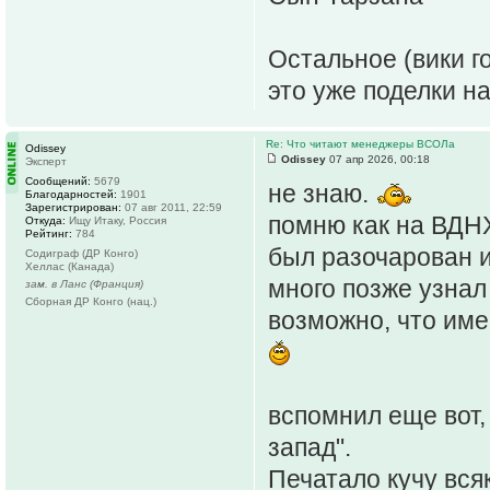
Остальное (вики г
это уже поделки н
Re: Что читают менеджеры ВСОЛа
Odissey
Odissey
07 апр 2026, 00:18
Эксперт
Сообщений:
5679
не знаю.
Благодарностей:
1901
Зарегистрирован:
07 авг 2011, 22:59
помню как на ВДНХ
Откуда:
Ищу Итаку, Россия
Рейтинг:
784
был разочарован и
Содиграф (ДР Конго)
Хеллас (Канада)
много позже узнал
зам. в Ланс (Франция)
Сборная ДР Конго (нац.)
возможно, что име
вспомнил еще вот,
запад".
Печатало кучу вся