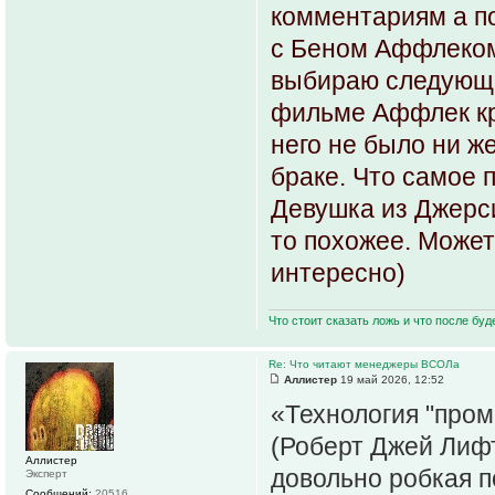
комментариям а п
с Беном Аффлеком
выбираю следующи
фильме Аффлек кр
него не было ни ж
браке. Что самое 
Девушка из Джерси
то похожее. Может
интересно)
Что стоит сказать ложь и что после буд
Re: Что читают менеджеры ВСОЛа
Аллистер
19 май 2026, 12:52
«Технология "пром
(Роберт Джей Лифт
Аллистер
довольно робкая п
Эксперт
Сообщений:
20516