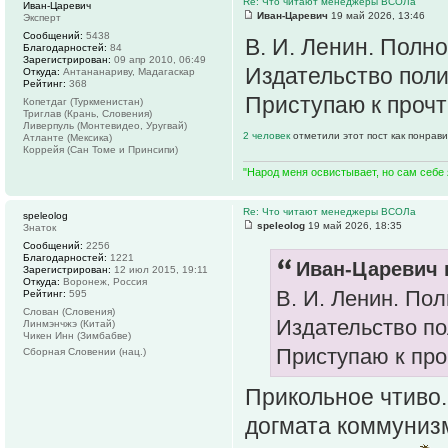
Re: Что читают менеджеры ВСОЛа
Иван-Царевич
Иван-Царевич
19 май 2026, 13:46
Эксперт
Сообщений:
5438
В. И. Ленин. Полн
Благодарностей:
84
Зарегистрирован:
09 апр 2010, 06:49
Издательство поли
Откуда:
Антананариву, Мадагаскар
Рейтинг:
368
Приступаю к прочт
Копетдаг (Туркменистан)
Триглав (Крань, Словения)
Ливерпуль (Монтевидео, Уругвай)
2 человек
отметили этот пост как понрав
Атланте (Мексика)
Коррейя (Сан Томе и Принсипи)
"Народ меня освистывает, но сам себе
Re: Что читают менеджеры ВСОЛа
speleolog
speleolog
19 май 2026, 18:35
Знаток
Сообщений:
2256
Благодарностей:
1221
Иван-Царевич 
Зарегистрирован:
12 июл 2015, 19:11
Откуда:
Воронеж, Россия
В. И. Ленин. По
Рейтинг:
595
Слован (Словения)
Издательство по
Линмэнчжэ (Китай)
Чикен Инн (Зимбабве)
Приступаю к про
Сборная Словении (нац.)
Прикольное чтиво.
догмата коммуниз