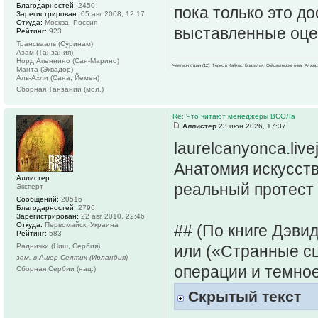
Благодарностей:
2450
пока только это д
Зарегистрирован:
05 авг 2008, 12:17
Откуда:
Москва, Россия
выставленные оцен
Рейтинг:
923
Трансвааль (Суринам)
Азам (Танзания)
Норд Апеннино (Сан-Марино)
Чемпион стран (12): Теркс и Кайкос, Бразилия, Сейшельские о-ва, Алжир
Манта (Эквадор)
Аль-Ахли (Сана, Йемен)
Сборная Танзании (мол.)
Re: Что читают менеджеры ВСОЛа
Аллистер
23 июн 2026, 17:37
laurelcanyonca.live
Анатомия искусств
Аллистер
реальный протест
Эксперт
Сообщений:
20516
Благодарностей:
2796
Зарегистрирован:
22 авг 2010, 22:46
Откуда:
Первомайск, Украина
## (По книге Дэви
Рейтинг:
583
Раднички (Ниш, Сербия)
или («Странные сц
зам. в Ашер Селтик (Ирландия)
операции и темное
Сборная Сербии (нац.)
Скрытый текст