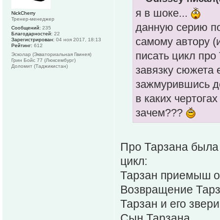
я в шоке...
NickCherry
Тренер-менеджер
данную серию по
Сообщений:
235
Благодарностей:
22
самому автору (
Зарегистрирован:
04 ноя 2017, 18:13
Рейтинг:
612
писать цикл про 
Эсколар (Экваториальная Гвинея)
Грин Бойс 77 (Люксембург)
Доломит (Таджикистан)
завязку сюжета 
зажмурившись д
в каких чертога
зачем???
Про Тарзана была 
цикл:
Тарзан приемыш 
Возвращение Тар
Тарзан и его звери
Сын Тарзана