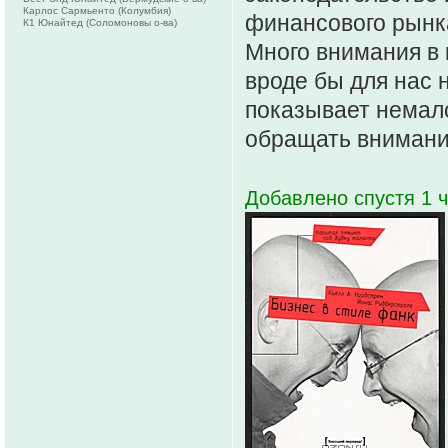
Карлос Сармьенто (Колумбия)
финансового рынка
К1 Юнайтед (Соломоновы о-ва)
Много внимания в
вроде бы для нас 
показывает немал
обращать внимание
Добавлено спустя 1 ч