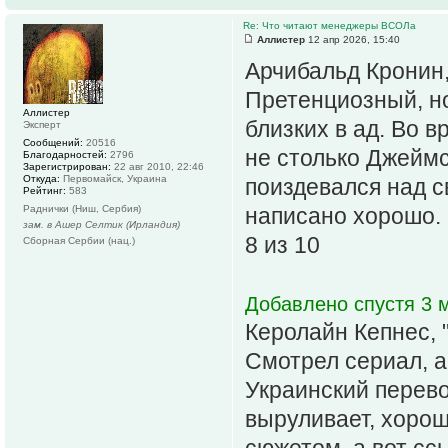
Re: Что читают менеджеры ВСОЛа
Аллистер
12 апр 2026, 15:40
Арчибальд Кронин,
Претенциозный, н
Аллистер
близких в ад. Во 
Эксперт
Сообщений:
20516
не столько Джеймса
Благодарностей:
2796
Зарегистрирован:
22 авг 2010, 22:46
Откуда:
Первомайск, Украина
поиздевался над с
Рейтинг:
583
Раднички (Ниш, Сербия)
написано хорошо.
зам. в Ашер Селтик (Ирландия)
8 из 10
Сборная Сербии (нац.)
Добавлено спустя 3 м
Керолайн Кепнес, 
Смотрел сериал, а
Украинский перево
выруливает, хоро
сюжетом, а вот сс