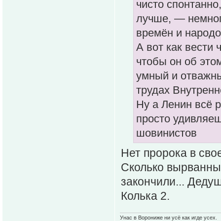
чисто спонтанно
лучше, — немног
времён и народо
А вот как вести
чтобы он об этом
умный и отважн
трудах Внутренн
Ну а Ленин всё 
просто удивляеш
шовинистов
Нет пророка в сво
Сколько вырванных 
закончили... Деду
Колька 2.
Унас в Ворониже ни усё как игде усех.