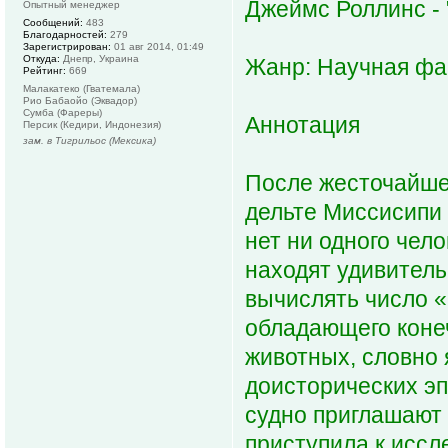
Джеймс Роллинс -
Опытный менеджер
Сообщений:
483
Благодарностей:
279
Зарегистрирован:
01 авг 2014, 01:49
Откуда:
Днепр, Украина
Жанр: Научная фа
Рейтинг:
669
Малакатеко (Гватемала)
Рио Бабаойо (Эквадор)
Сумба (Фареры)
Аннотация
Персик (Кедири, Индонезия)
зам. в Тигрильос (Мексика)
После жесточайше
дельте Миссисипи 
нет ни одного чел
находят удивитель
вычислять число «
обладающего коне
животных, словно 
доисторических эп
судно приглашают 
приступила к иссл