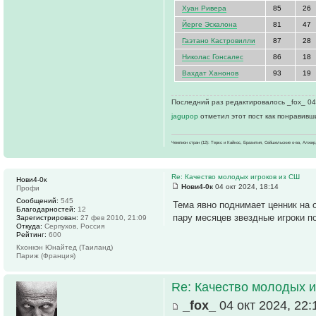
Хуан Ривера
85
26
Йерге Эскалона
81
47
Гаэтано Кастровилли
87
28
Николас Гонсалес
86
18
Вахдат Ханонов
93
19
Последний раз редактировалось _fox_ 04 
jagupop
отметил этот пост как понравивш
Чемпион стран (12): Теркс и Кайкос, Бразилия, Сейшельские о-ва, Алжир
Re: Качество молодых игроков из СШ
Нови4-0к
Нови4-0к
04 окт 2024, 18:14
Профи
Сообщений:
545
Тема явно поднимает ценник на 
Благодарностей:
12
пару месяцев звездные игроки п
Зарегистрирован:
27 фев 2010, 21:09
Откуда:
Серпухов, Россия
Рейтинг:
600
Кхонкэн Юнайтед (Таиланд)
Париж (Франция)
Re: Качество молодых 
_fox_
04 окт 2024, 22: