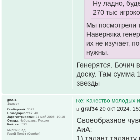
Ну ладно, буде
270 тыс игрок
Мы посмотрели т
Наверняка генер
их не изучает, 
нужны.
Генерятся. Бочич 
доску. Там сумма 
звезды
Re: Качество молодых 
graf34
Эксперт
graf34
20 окт 2024, 15
Сообщений:
3577
Благодарностей:
40
Зарегистрирован:
21 май 2005, 19:16
Своеобразное чувс
Откуда:
Чебоксары, Россия
Рейтинг:
595
АиА:
Мирим (Чад)
Герой-Полёт (Сербия)
1) талант таланту 