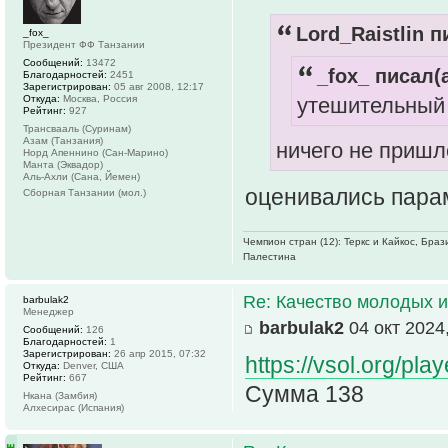
Lord_Raistlin п
_fox_
Президент ФФ Танзании
Сообщений:
13472
_fox_ писал(а
Благодарностей:
2451
Зарегистрирован:
05 авг 2008, 12:17
утешительный 
Откуда:
Москва, Россия
Рейтинг:
927
Трансвааль (Суринам)
Азам (Танзания)
ничего не приш
Норд Апеннино (Сан-Марино)
Манта (Эквадор)
Аль-Ахли (Сана, Йемен)
оценивались пара
Сборная Танзании (мол.)
Чемпион стран (12): Теркс и Кайкос, Бра
Палестина
Re: Качество молодых 
barbulak2
Менеджер
barbulak2
04 окт 2024,
Сообщений:
126
Благодарностей:
1
Зарегистрирован:
26 апр 2015, 07:32
https://vsol.org/p
Откуда:
Denver, США
Рейтинг:
667
Сумма 138
Нкана (Замбия)
Алхесирас (Испания)