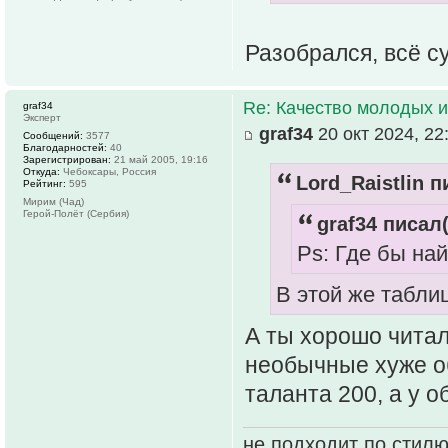
Разобрался, всё с
Re: Качество молодых 
graf34
Эксперт
graf34
20 окт 2024, 22
Сообщений:
3577
Благодарностей:
40
Зарегистрирован:
21 май 2005, 19:16
Откуда:
Чебоксары, Россия
Lord_Raistlin п
Рейтинг:
595
Мирим (Чад)
Герой-Полёт (Сербия)
graf34 писал(
Ps: Где бы на
В этой же табли
А ты хорошо читал
необычные хуже об
таланта 200, а у об
не подходит по стилю