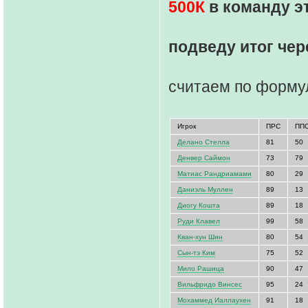
500К
в команду эт
подведу итог чер
считаем по формул
Игрок
ПРС
ПП
Делано Стелла
81
50
Денвер Саймон
73
79
Матиас Рандриамами
80
29
Даниэль Муллен
89
13
Диогу Кошта
89
18
Руди Клавел
99
58
Кван-хун Шин
80
54
Сын-тэ Ким
75
52
Мило Рашица
90
47
Вильфридо Винсес
95
24
Мохаммед Иаллаухен
91
18