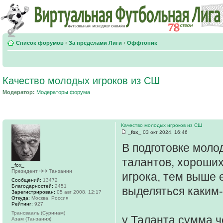
Список форумов
‹
За пределами Лиги
‹
Оффтопик
Качество молодых игроков из СШ
Модератор:
Модераторы форума
Качество молодых игроков из СШ
_fox_
03 окт 2024, 16:46
В подготовке моло
талантов, хороших
_fox_
Президент ФФ Танзании
игрока, тем выше 
Сообщений:
13472
Благодарностей:
2451
выделяться каким-
Зарегистрирован:
05 авг 2008, 12:17
Откуда:
Москва, Россия
Рейтинг:
927
Трансвааль (Суринам)
у Таланта сумма ч
Азам (Танзания)