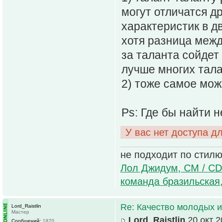
могут отличатся д
характеристик в дв
хотя разница межд
за таланта сойдет
лучше многих талан
2) тоже самое мож
Ps: Где бы найти 
У вас нет доступа д
не подходит по стилю
Лол Джидум, CM / CD
команда бразильская
Re: Качество молодых 
Lord_Raistlin
Мастер
Lord_Raistlin
20 окт 2
Сообщений:
1870