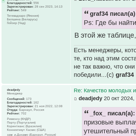
Благодарностей:
556
Зарегистрирован:
28 сен 2023, 14:13
Рейтинг:
549
graf34 писал(а)
Тегевадзаро (Япония)
Белшина (Беларусь)
Ps: Где бы найт
Гейзер (Чад)
В этой же таблице
Есть менеджеры, кото
те, кто над этим сос
не так важно, что он
победили...(с)
graf34
Re: Качество молодых 
deadjedy
Менеджер
deadjedy
20 окт 2024,
Сообщений:
173
Благодарностей:
162
Зарегистрирован:
21 ноя 2022, 12:08
Откуда:
Барнаул, Россия
_fox_ писал(а):
Рейтинг:
702
Рименсу (КНДР)
призовые выплач
Порту (Португалия)
Коринтианс (Бразилия)
утешительный п
Коннектикут Хаскис (США)
зам. в Динамо (Барнаул, Россия)