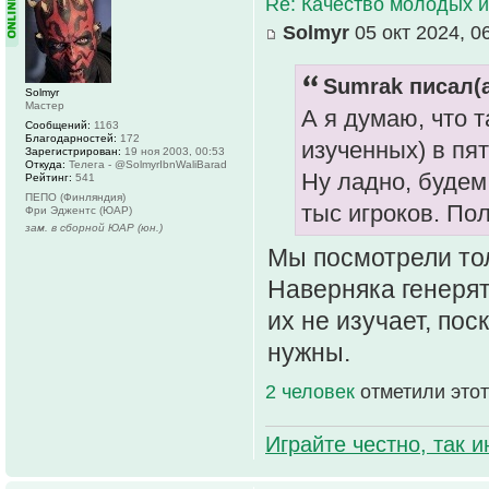
Re: Качество молодых 
Solmyr
05 окт 2024, 0
Sumrak писал(а
Solmyr
Мастер
А я думаю, что т
Сообщений:
1163
Благодарностей:
172
изученных) в пя
Зарегистрирован:
19 ноя 2003, 00:53
Откуда:
Телега - @SolmyrIbnWaliBarad
Ну ладно, будем 
Рейтинг:
541
ПЕПО (Финляндия)
тыс игроков. По
Фри Эджентс (ЮАР)
зам. в сборной ЮАР (юн.)
Мы посмотрели тол
Наверняка генерят
их не изучает, по
нужны.
2 человек
отметили этот
Играйте честно, так 