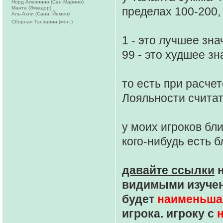
Норд Апеннино (Сан-Марино)
Манта (Эквадор)
пределах 100-200,
Аль-Ахли (Сана, Йемен)
Сборная Танзании (мол.)
1 - это лучшее зн
99 - это худшее з
то есть при расче
Лояльности считат
у моих игроков бли
кого-нибудь есть б
давайте ссылки
н
видимыми изуче
будет
наименьшая
игрока. игроку с