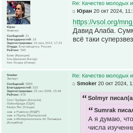
Re: Качество молодых 
Юран
20 окт 2024, 11:
https://vsol.org/m
Юран
Давид Алаба. Сумм
Новичок
Сообщений:
21
всё таки суперзве
Благодарностей:
16
Зарегистрирован:
24 июн 2013, 17:23
Откуда:
Благовещенск, Россия
Рейтинг:
595
Бове (Франция)
Аль-Шахания (Катар)
Аин Уссара (Алжир)
Re: Качество молодых 
Smoker
Эксперт
Smoker
20 окт 2024, 1
Сообщений:
5865
Благодарностей:
310
Зарегистрирован:
25 сен 2008, 15:48
Рейтинг:
478
Solmyr писал(а
Сент-Труйден (Бельгия)
Лайонбридж (США)
Киира Янг (Уганда)
Sumrak писал
зам. в Рименсу (КНДР)
зам. в Порту (Португалия)
А я думаю, что
зам. в Интернасиональ де Пальмира
(Колумбия)
числа изученн