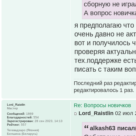
сборную не играл
А вопрос новичк
я предполагаю что
очень давно не ак
вот и получилось ч
проверяя актуальн
тех.поддержке ест
писать с таким во
Последний раз редактир
редактировалось 1 раз.
Re: Вопросы новичков
Lord_Raistlin
Мастер
Lord_Raistlin
02 июл 2
Сообщений:
1869
Благодарностей:
554
Зарегистрирован:
28 сен 2023, 14:13
Рейтинг:
557
alkash63 писал(
Тегевадзаро (Япония)
Белшина (Беларусь)