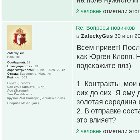
2 человек
отметили этот
Re: Вопросы новичков
ZateckyGus
30 июн 20
Всем привет! Посл
ZateckyGus
как Юрген Клопп.
Новичок
Сообщений:
17
подскажите плз)
Благодарностей:
13
Зарегистрирован:
29 июн 2025, 22:45
Откуда:
Барселона, Испания
Рейтинг:
563
1. Контракты, мои 
Смуха (Египет)
Сан Луис Кильота (Чили)
Лоо (Эстония)
сих до сих. Я ему
Тим Йек (Макао)
Крузан Рам Пантерс (Багамские о-ва)
золотая середина 
Сборная Макао (юн.)
2. В отправке сост
это влияет?
2 человек
отметили этот