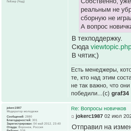
Собственно, уже
Гейзер (Чад)
реальным не убр
сборную не играл
А вопрос новичк
В техподдержку.
Сюда
viewtopic.p
В чятик;)
Есть менеджеры, кото
те, кто над этим сос
не так важно, что он
победили...(с)
graf34
Re: Вопросы новичков
jokerc1987
Модератор молодежи
jokerc1987
02 июл 202
Сообщений:
2880
Благодарностей:
301
Зарегистрирован:
04 май 2012, 23:40
Отправил на изме
Откуда:
Воронеж, Россия
Рейтинг:
526