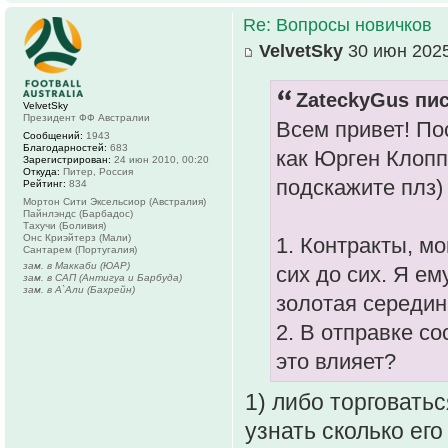
Re: Вопросы новичков
VelvetSky
30 июн 2025
ZateckyGus пис
VelvetSky
Президент ФФ Австралии
Всем привет! По
Сообщений:
1943
Благодарностей:
683
как Юрген Клопп
Зарегистрирован:
24 июн 2010, 00:20
Откуда:
Питер, Россия
подскажите плз)
Рейтинг:
834
Мортон Сити Эксельсиор (Австралия)
Пайнлэндс (Барбадос)
Тахучи (Боливия)
Онс Криэйтерз (Мали)
1. Контракты, мо
Сантарем (Португалия)
зам. в Маккаби (ЮАР)
сих до сих. Я е
зам. в САП (Антигуа и Барбуда)
зам. в А`Али (Бахрейн)
золотая середин
2. В отправке со
это влияет?
1) либо торговатьс
узнать сколько его