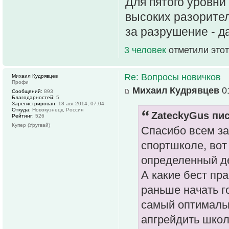
Для пятого уровни
высоких разорител
за разрушение - д
3 человек
отметили этот
Re: Вопросы новичков
Михаил Кудрявцев
Профи
Михаил Кудрявцев
01
Сообщений:
893
Благодарностей:
5
Зарегистрирован:
18 авг 2014, 07:04
Откуда:
Новокузнецк, Россия
ZateckyGus пис
Рейтинг:
526
Купер (Уругвай)
Спасибо всем за
спортшколе, вот
определенный де
А какие бест пр
раньше начать г
самый оптималь
апгрейдить школ