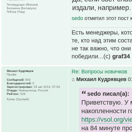
Тегевадзаро (Япония)
издали, например.
Белшина (Беларусь)
Гейзер (Чад)
sedo
отметил этот пост
Есть менеджеры, кото
те, кто над этим сос
не так важно, что он
победили...(с)
graf34
Re: Вопросы новичков
Михаил Кудрявцев
Профи
Михаил Кудрявцев
01
Сообщений:
893
Благодарностей:
5
Зарегистрирован:
18 авг 2014, 07:04
Откуда:
Новокузнецк, Россия
sedo писал(а):
Рейтинг:
526
Купер (Уругвай)
Приветствую. У 
накопленности г
https://vsol.org/
на 84 минуте пр