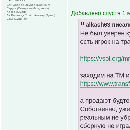
Сан Хосе эс Оруоро (Боливия)
Струга (Северная Македония)
Добавлено спустя 1 м
Хасаб (Оман)
Ля Пальм де Тозёр Авенир (Тунис)
СДО (Суринам)
alkash63 писал(
Не был уверен к
есть игрок на т
https://vsol.org/
заходим на ТМ и
https://www.trans
а продают будто 
Собственно, уже
реальным не убр
сборную не играл