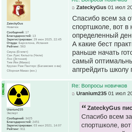
ZateckyGus
01 июл 20
Спасибо всем за о
ZateckyGus
спортшколе, вот в
Новичок
Сообщений:
17
определенный день
Благодарностей:
13
Зарегистрирован:
29 июн 2025, 22:45
А какие бест прак
Откуда:
Барселона, Испания
Рейтинг:
563
раньше начать гот
Смуха (Египет)
Сан Луис Кильота (Чили)
Лоо (Эстония)
самый оптимальны
Тим Йек (Макао)
Крузан Рам Пантерс (Багамские о-ва)
апгрейдить школу 
Сборная Макао (юн.)
Re: Вопросы новичков
Uranium235
01 июл 20
ZateckyGus пис
Uranium235
Эксперт
Спасибо всем за
Сообщений:
3425
Благодарностей:
2451
спортшколе, вот
Зарегистрирован:
03 июл 2021, 14:07
Рейтинг:
911