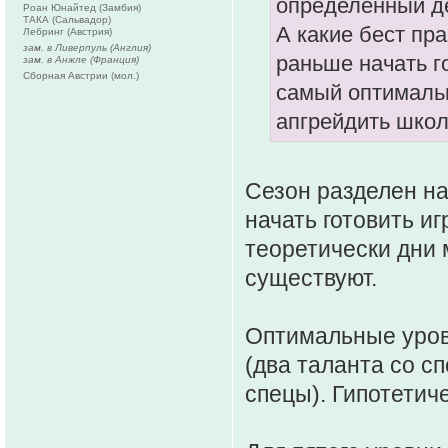
определенный де
Роан Юнайтед (Замбия)
ТАКА (Сальвадор)
А какие бест пр
Лебринг (Австрия)
зам. в Ливерпуль (Англия)
раньше начать г
зам. в Анжле (Франция)
Сборная Австрии (мол.)
самый оптималь
апгрейдить школ
Сезон разделен на
начать готовить иг
теоретически дни 
существуют.
Оптимальные уровн
(два таланта со сп
спецы). Гипотетич