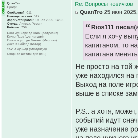
Re: Вопросы новичков
QuanTro
Профи
QuanTro
25 июн 2025,
Сообщений:
611
Благодарностей:
519
Зарегистрирован:
19 ноя 2009, 14:38
Откуда:
Липецк, Россия
Rios111 писал(а
Рейтинг:
756
Бока Хуниорс де Кали (Колумбия)
Если я хочу выпу
Куинз Парк (Шотландия)
Омниспортc де Мекнес (Марокко)
капитаном, то н
Доха Юнайтед (Катар)
зам. в Хуниор (Никарагуа)
капитана менять
Сборная Шотландии (юн.)
Не просто на той ж
уже находился на 
Выход на поле игр
выше в списке зам
P.S.: а хотя, може
событий идут снач
уже назначение ро
на поле нужного иг