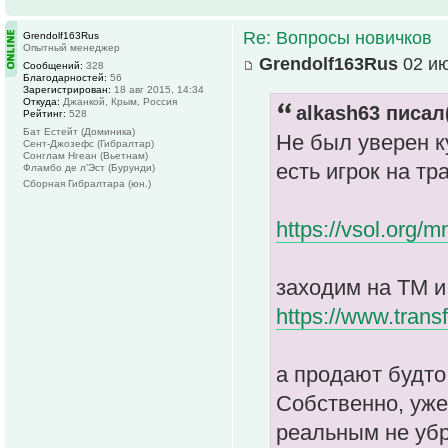
Re: Вопросы новичков
Grendolf163Rus
Опытный менеджер
Grendolf163Rus
02 ию
Сообщений:
328
Благодарностей:
56
Зарегистрирован:
18 авг 2015, 14:34
Откуда:
Джанкой, Крым, Россия
alkash63 писал(
Рейтинг:
528
Бат Естейт (Доминика)
Не был уверен к
Сент-Джозефс (Гибралтар)
Сонглам Нгеан (Вьетнам)
есть игрок на т
Фламбо де л’Эст (Бурунди)
Сборная Гибралтара (юн.)
https://vsol.org/
заходим на ТМ и
https://www.trans
а продают будто 
Собственно, уже
реальным не убр