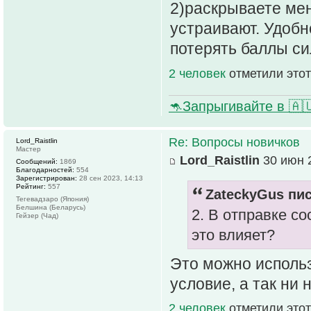
2)раскрываете мен
устраивают. Удобно
потерять баллы си
2 человек
отметили этот
🦘Запрыгивайте в 🇦
Re: Вопросы новичков
Lord_Raistlin
Мастер
Lord_Raistlin
30 июн 2
Сообщений:
1869
Благодарностей:
554
Зарегистрирован:
28 сен 2023, 14:13
Рейтинг:
557
ZateckyGus пис
Тегевадзаро (Япония)
Белшина (Беларусь)
2. В отправке со
Гейзер (Чад)
это влияет?
Это можно использ
условие, а так ни н
2 человек
отметили этот