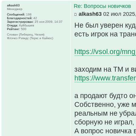
Re: Вопросы новичков
alkash63
Менеджер
alkash63
02 июл 2025,
Сообщений:
198
Благодарностей:
42
Зарегистрирован:
25 ноя 2009, 14:37
Не был уверен куд
Откуда:
Куйбышев
Рейтинг:
500
есть игрок на тра
Слован (Либерец, Чехия)
Флэчез Рэпидс (Теркс и Кайкос)
https://vsol.org/mn
заходим на ТМ и в
https://www.transfe
а продают будто он
Собственно, уже м
реальным не убрал
сборную не играл, 
А вопрос новичка 