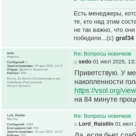
Есть менеджеры, кото
те, кто над этим сос
не так важно, что он
победили...(с)
graf34
Re: Вопросы новичков
sedo
Новичок
sedo
01 июл 2025, 13:
Сообщений:
1
Зарегистрирован:
09 фев 2025, 14:17
Откуда:
Щучинск, Казахстан
Приветствую. У ме
Рейтинг:
606
Велла Ла Велла (Соломоновы о-ва)
накопленности гол
Рибейран (Португалия)
Петрол (Египет)
https://vsol.org/vi
на 84 минуте проц
Re: Вопросы новичков
Lord_Raistlin
Мастер
Lord_Raistlin
01 июл 2
Сообщений:
1869
Благодарностей:
554
Зарегистрирован:
28 сен 2023, 14:13
Да, если бьет сла
Рейтинг:
557