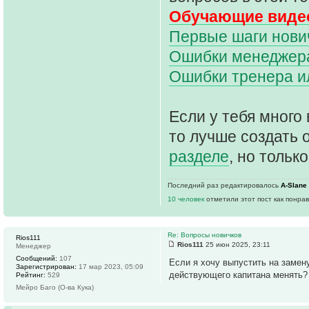
Обучающие видео
Первые шаги нович
Ошибки менеджера 
Ошибки тренера и
Если у тебя много 
то лучше создать 
разделе
, но только
Последний раз редактировалось
A-Slane
10 человек
отметили этот пост как понра
Re: Вопросы новичков
Rios111
Rios111
25 июн 2025, 23:11
Менеджер
Сообщений:
107
Если я хочу выпустить на замену
Зарегистрирован:
17 мар 2023, 05:09
действующего капитана менять?
Рейтинг:
529
Мейро Баго (О-ва Кука)