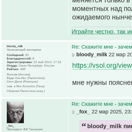
моментных над по
ожидаемого нынче 
Играйте честно, так 
Re: Скажите мне - зачем
bloody_milk
Начинающий менеджер
bloody_milk
22 мар 20
Сообщений:
92
Благодарностей:
8
Зарегистрирован:
22 май 2014, 17:32
https://vsol.org/vi
Откуда:
Санкт-Петербург, Россия
Рейтинг:
495
Фулхэм (Англия)
Вади Аль-Нес (Палестина)
мне нужны пояснен
Сент-Дени (Реюньон)
зам. в Янг Апостлс (Гана)
Сборная Палестины (нац.)
Re: Скажите мне - зачем
_fox_
22 мар 2025, 23
bloody_milk пи
_fox_
Президент ФФ Танзании