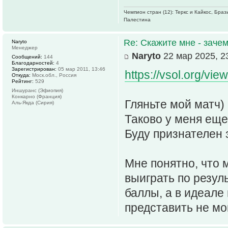
Чемпион стран (12): Теркс и Кайкос, Бра
Палестина
Re: Скажите мне - зачем
Naryto
Менеджер
Naryto
22 мар 2025, 2
Сообщений:
144
Благодарностей:
4
Зарегистрирован:
05 мар 2011, 13:46
https://vsol.org/vie
Откуда:
Моск.обл., Россия
Рейтинг:
529
Иншуранс (Эфиопия)
Конкарно (Франция)
Гляньте мой матч)
Аль-Якда (Сирия)
Таково у меня еще
Буду признателен 
Мне понятно, что 
выиграть по резуль
баллы, а в идеале 
представить не мог