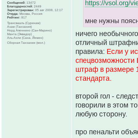
https://vsol.org/
Сообщений:
13472
Благодарностей:
2449
Зарегистрирован:
05 авг 2008, 12:17
Откуда:
Москва, Россия
Рейтинг:
917
мне нужны поясн
Трансвааль (Суринам)
Азам (Танзания)
Норд Апеннино (Сан-Марино)
ничего необычного
Манта (Эквадор)
Аль-Ахли (Сана, Йемен)
отличный штрафник
Сборная Танзании (мол.)
правила:
Если у и
спецвозможности Ш
штраф в размере 1
стандарта.
второй гол - следс
говорили в этом то
любую сторону.
про пенальти объя