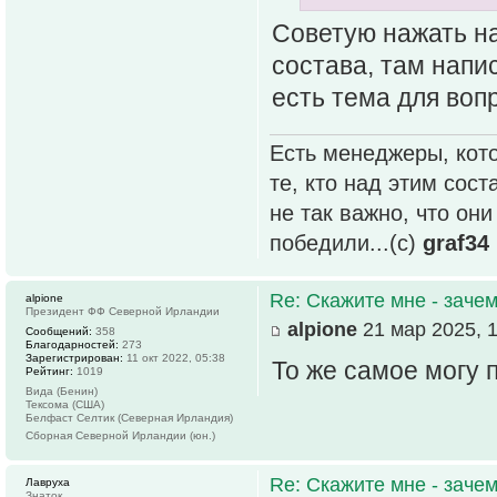
Советую нажать на
состава, там напи
есть тема для вопр
Есть менеджеры, кото
те, кто над этим сос
не так важно, что он
победили...(с)
graf34
Re: Скажите мне - зачем
alpione
Президент ФФ Северной Ирландии
alpione
21 мар 2025, 1
Сообщений:
358
Благодарностей:
273
Зарегистрирован:
11 окт 2022, 05:38
То же самое могу 
Рейтинг:
1019
Вида (Бенин)
Тексома (США)
Белфаст Селтик (Северная Ирландия)
Сборная Северной Ирландии (юн.)
Re: Скажите мне - зачем
Лавруха
Знаток