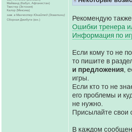
Майванд (Кабул, Афганистан)
Твистер (Эстония)
Калор (Мексика)
зам. в Манчестер Юнайтед (Эсватини)
Рекомендую также
Сборная Джибути (юн.)
Ошибки тренера ил
Информация по и
Если кому то не 
то пишите в разде
и предложения
, 
игры.
Если кто то не зна
его проблемы и ку
не нужно.
Присылайте свои 
В каждом сообще