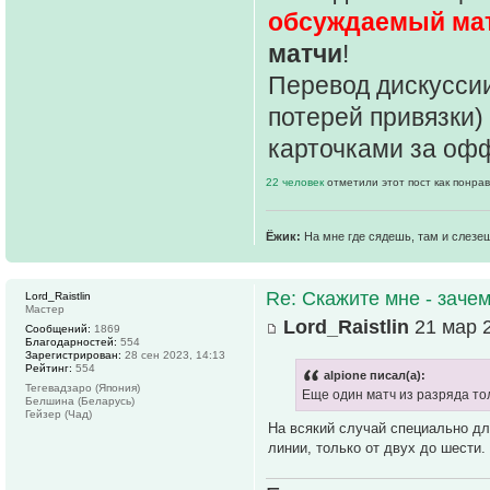
обсуждаемый ма
матчи
!
Перевод дискуссии
потерей привязки)
карточками за оф
22 человек
отметили этот пост как понра
Ёжик:
На мне где сядешь, там и слезе
Re: Скажите мне - зачем
Lord_Raistlin
Мастер
Lord_Raistlin
21 мар 2
Сообщений:
1869
Благодарностей:
554
Зарегистрирован:
28 сен 2023, 14:13
Рейтинг:
554
alpione писал(а):
Тегевадзаро (Япония)
Еще один матч из разряда тол
Белшина (Беларусь)
Гейзер (Чад)
На всякий случай специально для
линии, только от двух до шести.