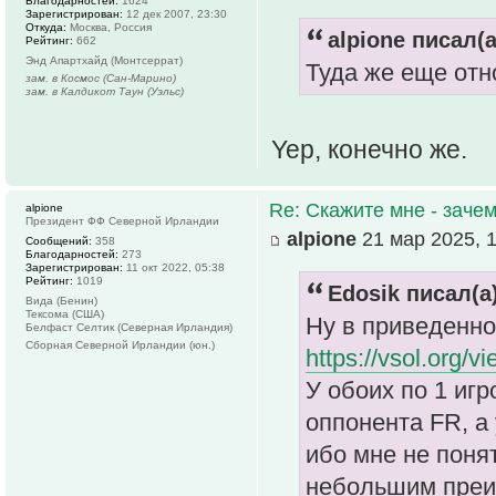
Благодарностей:
1624
Зарегистрирован:
12 дек 2007, 23:30
Откуда:
Москва, Россия
alpione писал(а
Рейтинг:
662
Энд Апартхайд (Монтсеррат)
Туда же еще отн
зам. в Космос (Сан-Марино)
зам. в Калдикот Таун (Уэльс)
Yep, конечно же.
Re: Скажите мне - зачем
alpione
Президент ФФ Северной Ирландии
alpione
21 мар 2025, 1
Сообщений:
358
Благодарностей:
273
Зарегистрирован:
11 окт 2022, 05:38
Рейтинг:
1019
Edosik писал(а)
Вида (Бенин)
Тексома (США)
Ну в приведенн
Белфаст Селтик (Северная Ирландия)
Сборная Северной Ирландии (юн.)
https://vsol.org/
У обоих по 1 игр
оппонента FR, а 
ибо мне не понят
небольшим преим