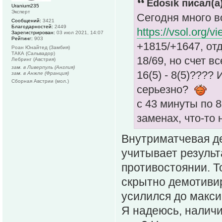
Edosik писал(а)
Uranium235
Эксперт
Сегодня много в
Сообщений:
3421
Благодарностей:
2449
https://vsol.org/
Зарегистрирован:
03 июл 2021, 14:07
Рейтинг:
903
+1815/+1647, отд
Роан Юнайтед (Замбия)
ТАКА (Сальвадор)
18/69, но счет вс
Лебринг (Австрия)
зам. в Ливерпуль (Англия)
16(5) - 8(5)????
зам. в Анжле (Франция)
Сборная Австрии (мол.)
серьезно?
с 43 минуты по 
заменах, что-то
Внутриматчевая д
учитывает результ
противостоянии. Т
скрытно демотиви
усилился до макс
Я надеюсь, наличи