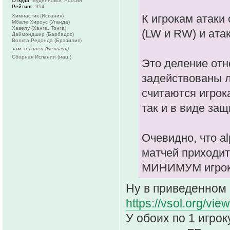
Откуда:
Буденновск, Россия
Рейтинг:
954
К игрокам атаки 
Химнастик (Испания)
Мбале Хироус (Уганда)
Хавелу (Ханга, Тонга)
(LW и RW) и ата
Даймондшир (Барбадос)
Вольта Редонда (Бразилия)
зам. в Тинен (Бельгия)
Сборная Испании (нац.)
Это деление отн
задействованы л
считаются игрок
так и в виде защ
Очевидно, что a
матчей приходит
МИНИМУМ игроко
Ну в приведенном
https://vsol.org/vi
У обоих по 1 игрок