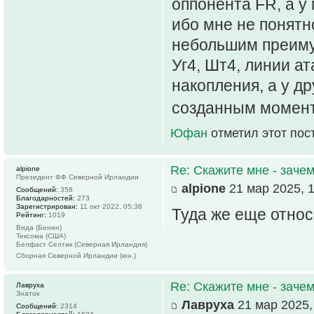
оппонента FR, а у 
ибо мне не понятн
небольшим преимущ
Уг4, Шт4, линии ат
накопления, а у др
созданным момент
Юфан
отметил этот пос
Re: Скажите мне - зачем
alpione
Президент ФФ Северной Ирландии
alpione
21 мар 2025, 1
Сообщений:
358
Благодарностей:
273
Зарегистрирован:
11 окт 2022, 05:38
Туда же еще относ
Рейтинг:
1019
Вида (Бенин)
Тексома (США)
Белфаст Селтик (Северная Ирландия)
Сборная Северной Ирландии (юн.)
Re: Скажите мне - зачем
Лавруха
Знаток
Лавруха
21 мар 2025,
Сообщений:
2314