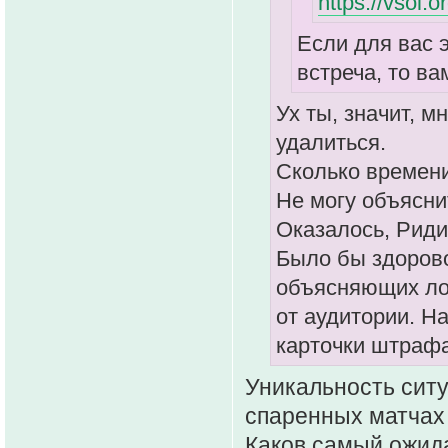
https://vsol.
Если для вас 
встреча, то ва
Ух ты, значит, м
удалиться.
Сколько времени
Не могу объяснит
Оказалось, Риди
Было бы здорово
объясняющих лог
от аудитории. Н
карточки штрафа
Уникальность ситу
спаренных матчах
Каков самый ожид