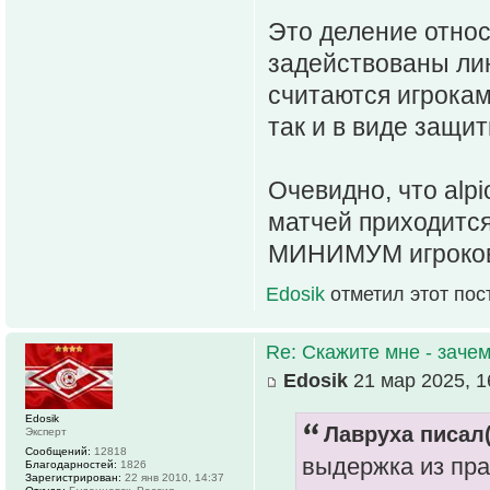
Это деление относ
задействованы лин
считаются игрокам
так и в виде защит
Очевидно, что alp
матчей приходится
МИНИМУМ игроков 
Edosik
отметил этот пос
Re: Скажите мне - зачем
Edosik
21 мар 2025, 1
Edosik
Лавруха писал(
Эксперт
Сообщений:
12818
выдержка из пра
Благодарностей:
1826
Зарегистрирован:
22 янв 2010, 14:37