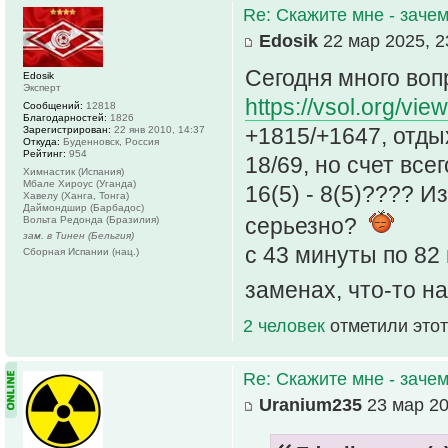
Re: Скажите мне - зачем
Edosik
22 мар 2025, 2
Сегодня много воп
Edosik
Эксперт
https://vsol.org/vi
Сообщений:
12818
Благодарностей:
1826
+1815/+1647, отдых
Зарегистрирован:
22 янв 2010, 14:37
Откуда:
Буденновск, Россия
Рейтинг:
954
18/69, но счет всег
Химнастик (Испания)
Мбале Хироус (Уганда)
16(5) - 8(5)???? И
Хавелу (Ханга, Тонга)
Даймондшир (Барбадос)
серьезно?
Вольта Редонда (Бразилия)
зам. в Тинен (Бельгия)
с 43 минуты по 82
Сборная Испании (нац.)
заменах, что-то н
2 человек
отметили этот
Re: Скажите мне - зачем
Uranium235
23 мар 20