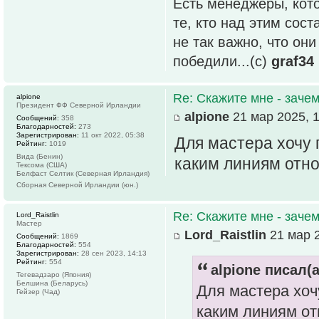
Есть менеджеры, кото
те, кто над этим сос
не так важно, что он
победили...(с)
graf34
Re: Скажите мне - зачем
alpione
Президент ФФ Северной Ирландии
alpione
21 мар 2025, 1
Сообщений:
358
Благодарностей:
273
Зарегистрирован:
11 окт 2022, 05:38
Для мастера хочу 
Рейтинг:
1019
Вида (Бенин)
каким линиям отно
Тексома (США)
Белфаст Селтик (Северная Ирландия)
Сборная Северной Ирландии (юн.)
Re: Скажите мне - зачем
Lord_Raistlin
Мастер
Lord_Raistlin
21 мар 2
Сообщений:
1869
Благодарностей:
554
Зарегистрирован:
28 сен 2023, 14:13
Рейтинг:
554
alpione писал(а
Тегевадзаро (Япония)
Белшина (Беларусь)
Для мастера хоч
Гейзер (Чад)
каким линиям от