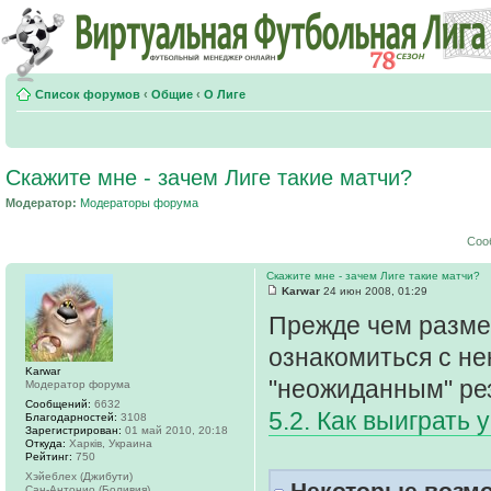
Список форумов
‹
Общие
‹
О Лиге
Скажите мне - зачем Лиге такие матчи?
Модератор:
Модераторы форума
Соо
Скажите мне - зачем Лиге такие матчи?
Karwar
24 июн 2008, 01:29
Прежде чем размес
ознакомиться с не
Karwar
"неожиданным" ре
Модератор форума
Сообщений:
6632
5.2. Как выиграть 
Благодарностей:
3108
Зарегистрирован:
01 май 2010, 20:18
Откуда:
Харків, Украина
Рейтинг:
750
Хэйеблех (Джибути)
Некоторые возмо
Сан-Антонио (Боливия)