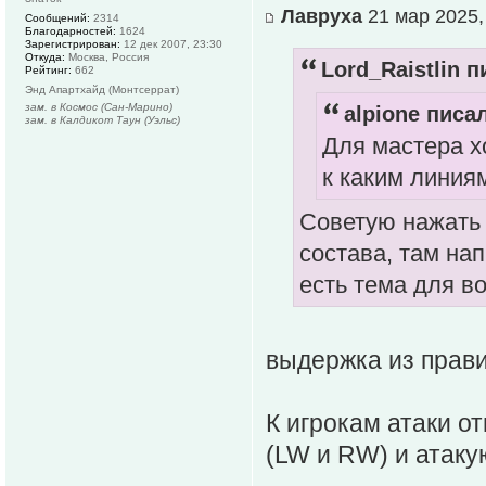
Лавруха
21 мар 2025,
Сообщений:
2314
Благодарностей:
1624
Зарегистрирован:
12 дек 2007, 23:30
Откуда:
Москва, Россия
Lord_Raistlin п
Рейтинг:
662
Энд Апартхайд (Монтсеррат)
зам. в Космос (Сан-Марино)
alpione писал
зам. в Калдикот Таун (Уэльс)
Для мастера х
к каким линия
Советую нажать 
состава, там нап
есть тема для во
выдержка из прави
К игрокам атаки от
(LW и RW) и атак