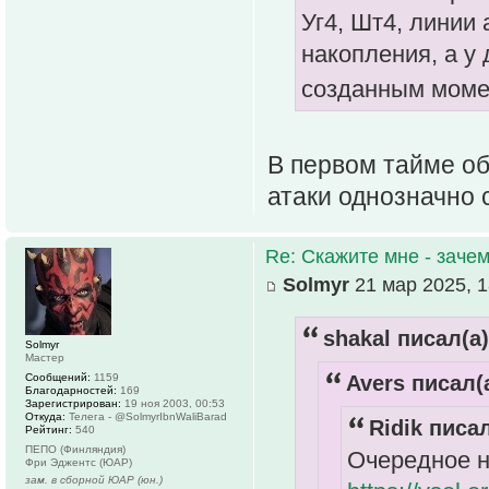
Уг4, Шт4, линии 
накопления, а у 
созданным моме
В первом тайме об
атаки однозначно
Re: Скажите мне - зачем
Solmyr
21 мар 2025, 1
shakal писал(а)
Solmyr
Мастер
Сообщений:
1159
Avers писал(а
Благодарностей:
169
Зарегистрирован:
19 ноя 2003, 00:53
Откуда:
Телега - @SolmyrIbnWaliBarad
Ridik писал
Рейтинг:
540
ПЕПО (Финляндия)
Очередное н
Фри Эджентс (ЮАР)
зам. в сборной ЮАР (юн.)