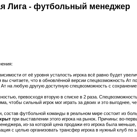
я Лига - футбольный менеджер
нения:
висимости от её уровня усталость игрока всё равно будет увел
 вы считаете, что в обновлённой версии спецвозможность Ат по
м Ат на любую другую доступную спецвозможность с сохранение
остью, превосходя вторую в списке в 2 раза. Спецвозможность
а, чтобы сильный игрок мог играть за двоих и это выгоднее, ч
и, состав футбольной команды в реальном мире состоит из бол
скрыт
при выставлении этого игрока на рынок. Причины: во-пер
енеджера, из-за которой цена продажи его игрока была меньше,
ация с целью организовать трансфер игрока в нужный клуб по 