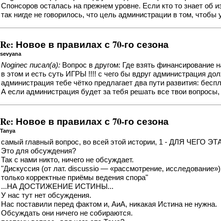
Спонсоров осталась на прежнем уровне. Если кто то знает об 
так нигде не говорилось, что цель администрации в том, чтобы 
Re: Новое в правилах с 70-го сезона
sevyana
Noginec писал(а):
Вопрос в другом: Где взять финансирование 
в этом и есть суть ИГРЫ !!!! с чего бы вдруг администрация до
администрация тебе чётко предлагает два пути развития: беспл
А если администрация будет за тебя решать все твои вопросы, 
Re: Новое в правилах с 70-го сезона
Tanya
самый главный вопрос, во всей этой истории, 1 - ДЛЯ ЧЕГО Э
Это для обсуждения?
Так с нами никто, ничего не обсуждает.
"Дискуссия (от лат. discussio — «рассмотрение, исследование
только корректные приёмы ведения спора"
...НА ДОСТИЖЕНИЕ ИСТИНЫ...
У нас тут нет обсуждения.
Нас поставили перед фактом и, АиА, никакая Истина не нужна.
Обсуждать они ничего не собираются.