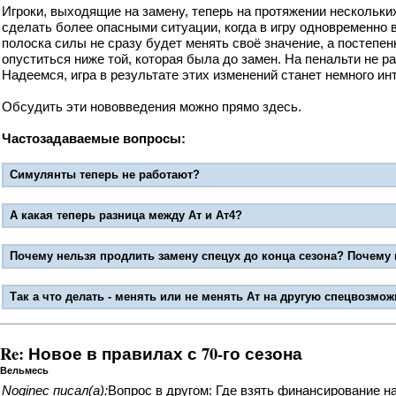
Игроки, выходящие на замену, теперь на протяжении нескольк
сделать более опасными ситуации, когда в игру одновременно вв
полоска силы не сразу будет менять своё значение, а постепе
опуститься ниже той, которая была до замен. На пенальти не р
Надеемся, игра в результате этих изменений станет немного ин
Обсудить эти нововведения можно прямо здесь.
Частозадаваемые вопросы:
Симулянты теперь не работают?
А какая теперь разница между Ат и Ат4?
Почему нельзя продлить замену спецух до конца сезона? Почему н
Так а что делать - менять или не менять Ат на другую спецвозмож
Re: Новое в правилах с 70-го сезона
Вельмесь
Noginec писал(а):
Вопрос в другом: Где взять финансирование н