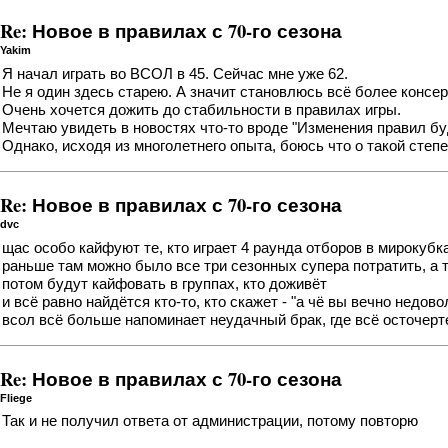
Re: Новое в правилах с 70-го сезона
Yakim
Я начал играть во ВСОЛ в 45. Сейчас мне уже 62.
Не я один здесь старею. А значит становлюсь всё более кон
Очень хочется дожить до стабильности в правилах игры.
Мечтаю увидеть в новостях что-то вроде "Изменения правил бу
Однако, исходя из многолетнего опыта, боюсь что о такой степ
Re: Новое в правилах с 70-го сезона
dvc
щас особо кайфуют те, кто играет 4 раунда отборов в мирокубк
раньше там можно было все три сезонных супера потратить, а т
потом будут кайфовать в группах, кто доживёт
и всё равно найдётся кто-то, кто скажет - "а чё вы вечно недов
всол всё больше напоминает неудачный брак, где всё осточерте
Re: Новое в правилах с 70-го сезона
Fliege
Так и не получил ответа от администрации, потому повторю