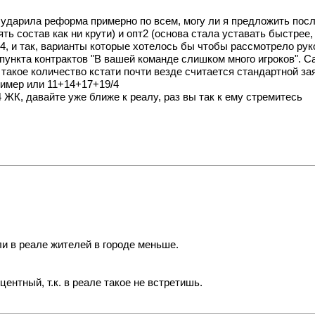
 ударила реформа примерно по всем, могу ли я предложить пос
 состав как ни крути) и опт2 (основа стала уставать быстрее,
т4, и так, варианты которые хотелось бы чтобы рассмотрело рук
я пункта контрактов "В вашей команде слишком много игроков". 
 такое количество кстати почти везде считается стандартной за
пример или 11+14+17+19/4
 ЖК, давайте уже ближе к реалу, раз вы так к ему стремитесь
и в реале жителей в городе меньше.
ентный, т.к. в реале такое не встретишь.