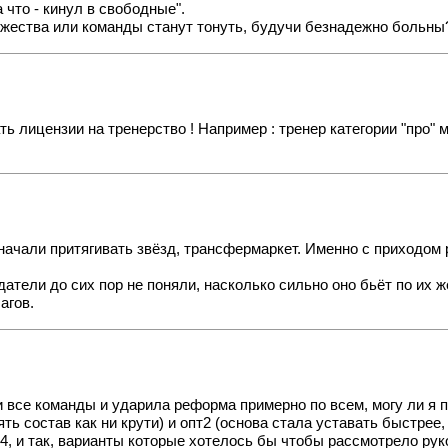
что - кинул в свободные".
ожества или команды станут тонуть, будучи безнадежно больны
ть лицензии на тренерство ! Например : тренер категории "про"
начали притягивать звёзд, трансфермаркет. Именно с приходом
датели до сих пор не поняли, насколько сильно оно бьёт по и
агов.
и все команды и ударила реформа примерно по всем, могу ли я 
 состав как ни крути) и опт2 (основа стала уставать быстрее,
т4, и так, варианты которые хотелось бы чтобы рассмотрело рук