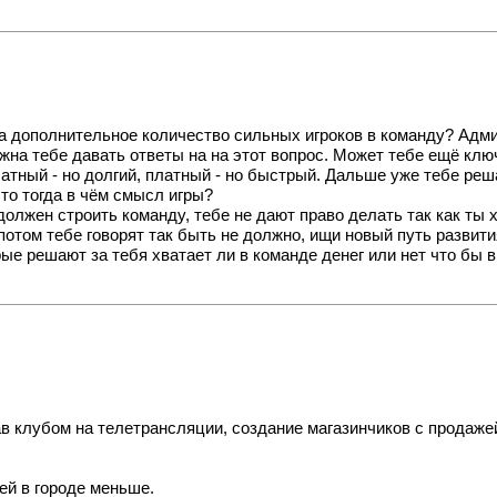
на дополнительное количество сильных игроков в команду? Адм
лжна тебе давать ответы на на этот вопрос. Может тебе ещё клю
атный - но долгий, платный - но быстрый. Дальше уже тебе реш
то тогда в чём смысл игры?
должен строить команду, тебе не дают право делать так как ты
 потом тебе говорят так быть не должно, ищи новый путь развити
рые решают за тебя хватает ли в команде денег или нет что бы вы
в клубом на телетрансляции, создание магазинчиков с продаже
ей в городе меньше.