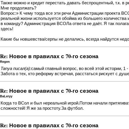
Также можно и кредит перестать давать беспроцентный, т.к. в р
Мне продолжать?
Вопрос:» К чему тогда все эти речи Администрации проекта ВСОЛ
реальной жизни используется обойма из большего количества и
в команду? Администрация ВСОЛа ответа не даёт. Я так полага
здесь!
Какие бы новшевства/серпы не делались, всегда найдутся недо
Re: Новое в правилах с 70-го сезона
Regen
Tanya писал(а):
самый главный вопрос, во всей этой истории, 
Забота о тех, кто реформу встречая, расстаться рискует с душ
Re: Новое в правилах с 70-го сезона
ВаLeryy
Когда то ВСол и был нереальной игрой.Потом начали притягива
сложностей! Я же за простоту.За футбол.
Re: Новое в правилах с 70-го сезона