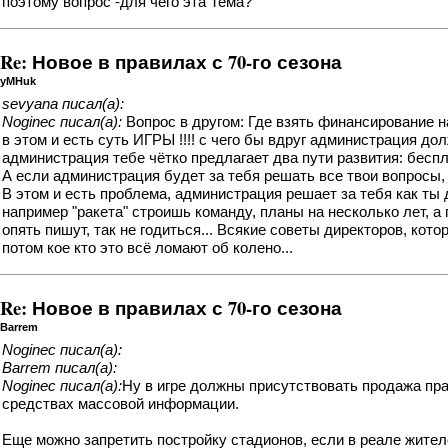
поэтому вопрос -для чего эта Тема?
Re: Новое в правилах с 70-го сезона
yMHuk
sevyana писал(а):
Noginec писал(а):
Вопрос в другом: Где взять финансирование 
в этом и есть суть ИГРЫ !!!! с чего бы вдруг администрация до
администрация тебе чётко предлагает два пути развития: беспл
А если администрация будет за тебя решать все твои вопросы, 
В этом и есть проблема, администрация решает за тебя как ты 
например "ракета" строишь команду, планы на несколько лет, а
опять пишут, так не годиться... Всякие советы директоров, кото
потом кое кто это всё ломают об колено...
Re: Новое в правилах с 70-го сезона
Barrem
Noginec писал(а):
Barrem писал(а):
Noginec писал(а):
Ну в игре должны присутствовать продажа пра
средствах массовой информации.
Еще можно запретить постройку стадионов, если в реале жител