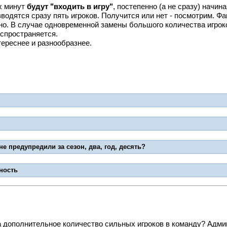
их минут
будут "входить в игру"
, постепенно (а не сразу) начи
одятся сразу пять игроков. Получится или нет - посмотрим. Фак
нно. В случае одновременной замены большого количества игро
аспространяется.
тереснее и разнообразнее.
е предупредили за сезон, два, год, десять?
ность
а дополнительное количество сильных игроков в команду? Адми