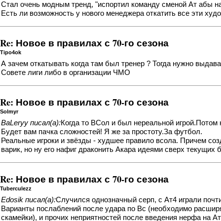
Стал очень модным тренд, "испортил команду сменой Ат абы на 
Есть ли возможность у нового менеджера откатить все эти худ
Re: Новое в правилах с 70-го сезона
Tipo4ok
А зачем откатывать когда там был тренер ? Тогда нужно выдава
Совете лиги либо в организации ЧМО
Re: Новое в правилах с 70-го сезона
Solmyr
ВаLeryy писал(а):
Когда то ВСол и был нереальной игрой.Потом 
Будет вам пачка сложностей! Я же за простоту.За футбол.
Реальные игроки и звёзды - худшее правило всола. Причем соз
варик, но ну его нафиг драконить Акара идеями сверх текущих б
Re: Новое в правилах с 70-го сезона
Tuberculezz
Edosik писал(а):
Случился однозначный серп, с Ат4 играли почт
Варианты послаблений после удара по Вс (необходимо расширять
скамейки), и прочих неприятностей после введения нерфа на А