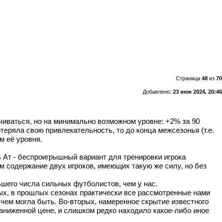
Страница
48
из
70
Добавлено:
23 июн 2024, 20:46
ичиваться, но на минимально возможном уровне: +2% за 90
теряла свою привлекательность, то до конца межсезонья (т.е.
м её уровня.
 Ат - беспроигрышный вариант для тренировки игрока
ем содержание двух игроков, имеющих такую же силу, но без
ьшего числа сильных футболистов, чем у нас.
вых, в прошлых сезонах практически все рассмотренные нами
 чем могла быть. Во-вторых, намеренное скрытие известного
заниженной цене, и слишком редко находило какое-либо иное