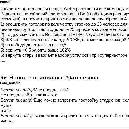
Edosik
Случился однозначный серп, с Ат4 играли почти все команды и
Варианты послаблений после удара по Вс (необходимо расширять
скамейки), и прочих неприятностей после введения нерфа на А
1) расширить потолок по количеству игроков до 25 человек дл
реальный футбол, так и сделайте 25 игроков в команде нормой,
2) по другому считать Вс, типа не 11+14+17/3, а 11+15+19/3 на
3) ЖК в ЛЧ дисквал после каждой 3 ЖК, в чемпе после каждой 4
4) за победу давать +1, а не +0,5
5) вернуть +0,5 за опт1 выше 102%
6) вернуть старый вариант набора усталости при супернастрое
....
Re: Новое в правилах с 70-го сезона
Lord_Raistlin
Barrem писал(а):
Мне продолжать?
Не продолжайте, так как это
Barrem писал(а):
Еще можно запретить постройку стадионов, есл
Чушь
и это
Barrem писал(а):
Также можно и кредит перестать давать беспроц
чушь.