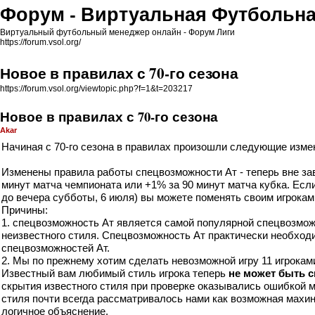
Форум - Виртуальная Футбольна
Виртуальный футбольный менеджер онлайн - Форум Лиги
https://forum.vsol.org/
Новое в правилах с 70-го сезона
https://forum.vsol.org/viewtopic.php?f=1&t=203217
Новое в правилах с 70-го сезона
Akar
Начиная с 70-го сезона в правилах произошли следующие изме
Изменены правила работы
спецвозможности Ат
- теперь вне за
минут матча чемпионата или +1% за 90 минут матча кубка. Если
до вечера субботы, 6 июля) вы можете поменять своим игрока
Причины:
1. спецвозможность Ат является самой популярной спецвозможн
неизвестного стиля. Спецвозможность Ат практически необходим
спецвозможностей Ат.
2. Мы по прежнему хотим сделать невозможной игру 11 игрокам
Известный вам любимый стиль игрока теперь
не может быть 
скрытия известного стиля при проверке оказывались ошибкой м
стиля почти всегда рассматривалось нами как возможная махин
логичное объяснение.