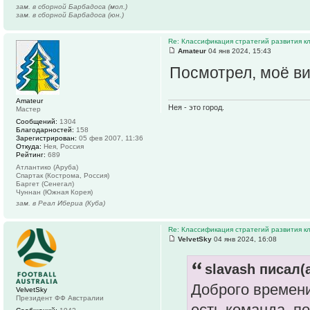
зам. в сборной Барбадоса (мол.)
зам. в сборной Барбадоса (юн.)
Re: Классификация стратегий развития к
Amateur
04 янв 2024, 15:43
Посмотрел, моё ви
Amateur
Нея - это город.
Мастер
Сообщений:
1304
Благодарностей:
158
Зарегистрирован:
05 фев 2007, 11:36
Откуда:
Нея, Россия
Рейтинг:
689
Атлантико (Аруба)
Спартак (Кострома, Россия)
Баргет (Сенегал)
Чуннан (Южная Корея)
зам. в Реал Ибериа (Куба)
Re: Классификация стратегий развития к
VelvetSky
04 янв 2024, 16:08
slavash писал(а
Доброго времени
VelvetSky
Президент ФФ Австралии
есть команда. по