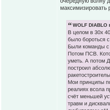
очередную волну д
максимизировать р
WOLF DIABLO п
В целом в 30х 4
было бороться с 
Были команды с 
Потом ПСВ. Кото
уметь. А потом Д
построил абсолю
ракетостроитель
Мои принципы п
реалиях всола п
счёт меньшей ус
травм и дисква