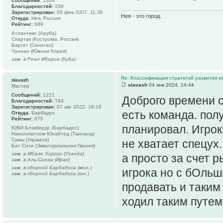
Сообщений:
1304
Благодарностей:
158
Зарегистрирован:
05 фев 2007, 11:36
Нея - это город.
Откуда:
Нея, Россия
Рейтинг:
689
Атлантико (Аруба)
Спартак (Кострома, Россия)
Баргет (Сенегал)
Чуннан (Южная Корея)
зам. в Реал Ибериа (Куба)
Re: Классификация стратегий развития к
slavash
slavash
04 янв 2024, 14:44
Мастер
Сообщений:
1221
Доброго времени с
Благодарностей:
794
Зарегистрирован:
07 авг 2022, 16:18
есть команда. полу
Откуда:
Барбадос
Рейтинг:
675
планировал. Игрок
ЮВИ Блэкбердс (Барбадос)
Накхонпатхом Юнайтед (Таиланд)
Сумы (Украина)
не хватает спецух
Бат Сити (Экваториальная Гвинея)
зам. в Мбале Хироус (Уганда)
а просто за счет 
зам. в Аль-Синаа (Ирак)
зам. в сборной Барбадоса (мол.)
игрока но с бОльш
зам. в сборной Барбадоса (юн.)
продавать и таким
ходил таким путем