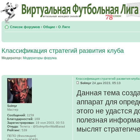
Список форумов
‹
Общие
‹
О Лиге
Классификация стратегий развития клуба
Модератор:
Модераторы форума
Классификация стратегий развития клуба
Solmyr
24 дек 2023, 05:13
Данная тема созд
аппарат для опред
Solmyr
этого не удастся д
Мастер
Сообщений:
1159
полезная информа
Благодарностей:
169
Зарегистрирован:
19 ноя 2003, 00:53
Откуда:
Телега - @SolmyrIbnWaliBarad
мыслят стратегиче
Рейтинг:
539
ПЕПО (Финляндия)
Фри Эджентс (ЮАР)