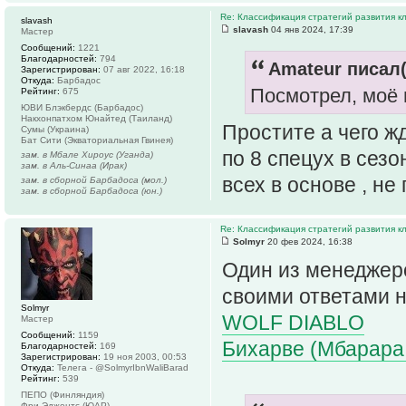
Re: Классификация стратегий развития к
slavash
slavash
04 янв 2024, 17:39
Мастер
Сообщений:
1221
Благодарностей:
794
Amateur писал(
Зарегистрирован:
07 авг 2022, 16:18
Откуда:
Барбадос
Посмотрел, моё 
Рейтинг:
675
ЮВИ Блэкбердс (Барбадос)
Накхонпатхом Юнайтед (Таиланд)
Простите а чего ж
Сумы (Украина)
Бат Сити (Экваториальная Гвинея)
по 8 спецух в сезо
зам. в Мбале Хироус (Уганда)
зам. в Аль-Синаа (Ирак)
всех в основе , не
зам. в сборной Барбадоса (мол.)
зам. в сборной Барбадоса (юн.)
Re: Классификация стратегий развития к
Solmyr
20 фев 2024, 16:38
Один из менеджер
своими ответами н
Solmyr
WOLF DIABLO
Мастер
Сообщений:
1159
Бихарве (Мбарара,
Благодарностей:
169
Зарегистрирован:
19 ноя 2003, 00:53
Откуда:
Телега - @SolmyrIbnWaliBarad
Рейтинг:
539
ПЕПО (Финляндия)
Фри Эджентс (ЮАР)