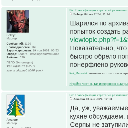
Re: Классификация стратегий развития к
Solmyr
04 янв 2024, 11:14
Шарился по архив
попыток создать ра
Solmyr
viewtopic.php?f=1
Мастер
Сообщений:
1159
Показательно, что 
Благодарностей:
169
Зарегистрирован:
19 ноя 2003, 00:53
Откуда:
Телега - @SolmyrIbnWaliBarad
быстро обрело поп
Рейтинг:
539
ПЕПО (Финляндия)
понерфлено руков
Фри Эджентс (ЮАР)
зам. в сборной ЮАР (юн.)
Kot_Matroskin
отметил этот пост как понр
Играйте честно, так интереснее выигры
Re: Классификация стратегий развития к
Amateur
04 янв 2024, 12:23
Да, уж, уважаемые
кухне обсуждаем,
Amateur
Серпы не затупили
Мастер