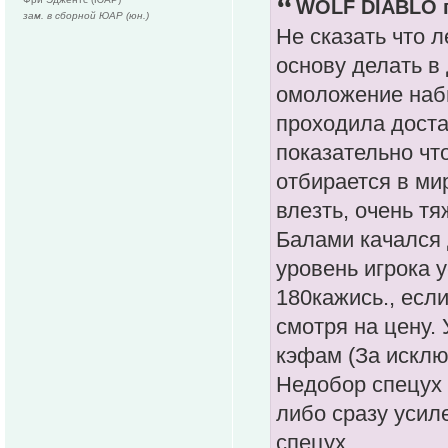
WOLF DIABLO п
зам. в сборной ЮАР (юн.)
Не сказать что л
основу делать в
омоложение наб
проходила доста
показательно чт
отбирается в ми
влезть, очень т
Балами качался 
уровень игрока 
180кажись., есл
смотря на цену.
кэфам (За искл
Недобор спецух 
либо сразу усил
спецух.