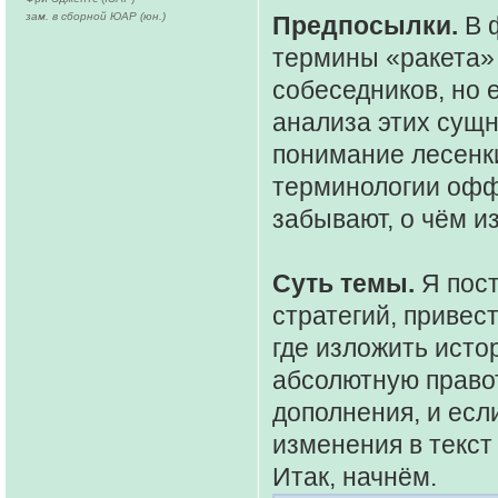
зам. в сборной ЮАР (юн.)
Предпосылки.
В 
термины «ракета» 
собеседников, но 
анализа этих сущн
понимание лесенки
терминологии оффт
забывают, о чём и
Суть темы.
Я пост
стратегий, привес
где изложить исто
абсолютную правот
дополнения, и если
изменения в текст
Итак, начнём.