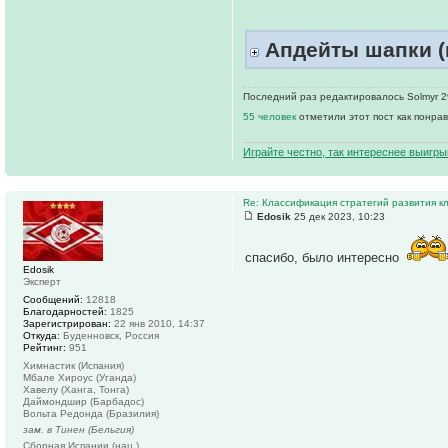
Апдейты шапки (п
Последний раз редактировалось Solmyr 29
55 человек
отметили этот пост как понра
Играйте честно, так интереснее выигры
Re: Классификация стратегий развития к
Edosik
25 дек 2023, 10:23
спасибо, было интересно
Edosik
Эксперт
Сообщений:
12818
Благодарностей:
1825
Зарегистрирован:
22 янв 2010, 14:37
Откуда:
Буденновск, Россия
Рейтинг:
951
Химнастик (Испания)
Мбале Хироус (Уганда)
Хавелу (Ханга, Тонга)
Даймондшир (Барбадос)
Вольта Редонда (Бразилия)
зам. в Тинен (Бельгия)
Сборная Испании (нац.)