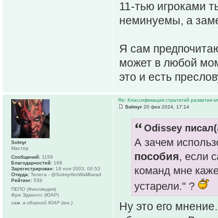
11-тью игроками т
неминуемы, а зам
Я сам предпочитаю
может в любой мо
это и есть преслов
Re: Классификация стратегий развития к
Solmyr
20 фев 2024, 17:14
Odissey писал(
А зачем использ
Solmyr
Мастер
пособия
, если 
Сообщений:
1159
Благодарностей:
169
команд мне каже
Зарегистрирован:
19 ноя 2003, 00:53
Откуда:
Телега - @SolmyrIbnWaliBarad
Рейтинг:
539
устарели." ?
ПЕПО (Финляндия)
Фри Эджентс (ЮАР)
Ну это его мнение
зам. в сборной ЮАР (юн.)