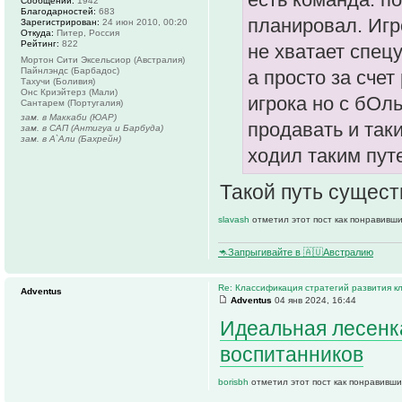
Сообщений:
1942
Благодарностей:
683
планировал. Игр
Зарегистрирован:
24 июн 2010, 00:20
Откуда:
Питер, Россия
Рейтинг:
822
не хватает спец
Мортон Сити Эксельсиор (Австралия)
Пайнлэндс (Барбадос)
а просто за сче
Тахучи (Боливия)
Онс Криэйтерз (Мали)
игрока но с бОл
Сантарем (Португалия)
зам. в Маккаби (ЮАР)
продавать и так
зам. в САП (Антигуа и Барбуда)
зам. в А`Али (Бахрейн)
ходил таким пут
Такой путь существ
slavash
отметил этот пост как понравивши
🦘Запрыгивайте в 🇦🇺Австралию
Re: Классификация стратегий развития к
Adventus
Adventus
04 янв 2024, 16:44
Идеальная лесенк
воспитанников
borisbh
отметил этот пост как понравивши