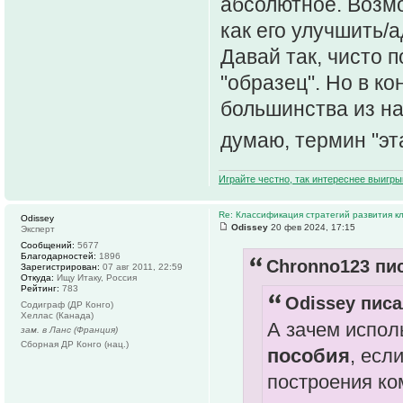
абсолютное. Возмо
как его улучшить/
Давай так, чисто п
"образец". Но в ко
большинства из на
думаю, термин "эт
Играйте честно, так интереснее выигры
Re: Классификация стратегий развития к
Odissey
Odissey
20 фев 2024, 17:15
Эксперт
Сообщений:
5677
Благодарностей:
1896
Chronno123 пис
Зарегистрирован:
07 авг 2011, 22:59
Откуда:
Ищу Итаку, Россия
Рейтинг:
783
Odissey писа
Содиграф (ДР Конго)
Хеллас (Канада)
А зачем испол
зам. в Ланс (Франция)
Сборная ДР Конго (нац.)
пособия
, есл
построения ко