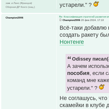
зам. в Ланс (Франция)
устарели." ?
Сборная ДР Конго (нац.)
Re: Классификация стратегий развития к
Champion2006
Champion2006
20 фев 2024, 17:10
Всё-таки добавлю 
создать ракету бы
Нонтенге
Odissey писал(
А зачем использ
пособия
, если 
команд мне каже
устарели." ?
Не соглашусь, что 
скамейки в клубе д