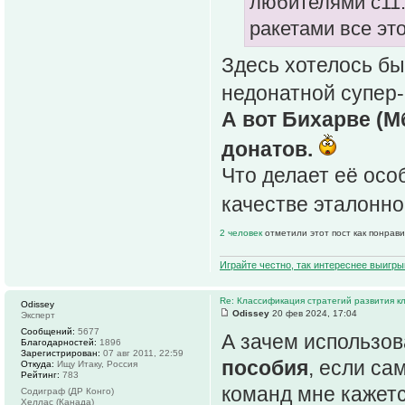
любителями с11.
ракетами все эт
Здесь хотелось бы
недонатной супер-
А вот Бихарве (М
донатов.
Что делает её осо
качестве эталонно
2 человек
отметили этот пост как понрав
Играйте честно, так интереснее выигры
Re: Классификация стратегий развития к
Odissey
Odissey
20 фев 2024, 17:04
Эксперт
Сообщений:
5677
А зачем использов
Благодарностей:
1896
Зарегистрирован:
07 авг 2011, 22:59
пособия
, если са
Откуда:
Ищу Итаку, Россия
Рейтинг:
783
команд мне кажет
Содиграф (ДР Конго)
Хеллас (Канада)