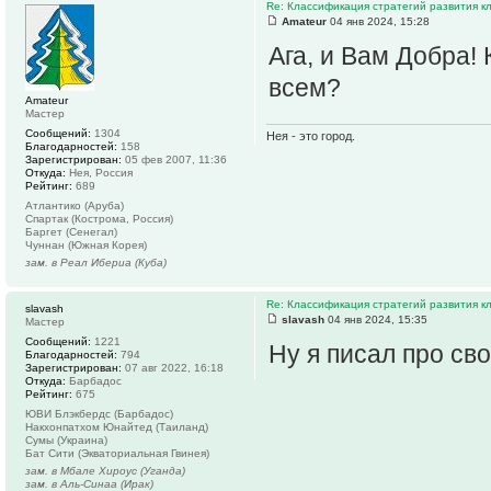
Re: Классификация стратегий развития к
Amateur
04 янв 2024, 15:28
Ага, и Вам Добра!
всем?
Amateur
Мастер
Сообщений:
1304
Нея - это город.
Благодарностей:
158
Зарегистрирован:
05 фев 2007, 11:36
Откуда:
Нея, Россия
Рейтинг:
689
Атлантико (Аруба)
Спартак (Кострома, Россия)
Баргет (Сенегал)
Чуннан (Южная Корея)
зам. в Реал Ибериа (Куба)
Re: Классификация стратегий развития к
slavash
slavash
04 янв 2024, 15:35
Мастер
Сообщений:
1221
Ну я писал про св
Благодарностей:
794
Зарегистрирован:
07 авг 2022, 16:18
Откуда:
Барбадос
Рейтинг:
675
ЮВИ Блэкбердс (Барбадос)
Накхонпатхом Юнайтед (Таиланд)
Сумы (Украина)
Бат Сити (Экваториальная Гвинея)
зам. в Мбале Хироус (Уганда)
зам. в Аль-Синаа (Ирак)