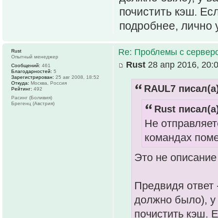
почистить кэш. Ес
подробнее, лично 
Re: Проблемы с серве
Rust
Опытный менеджер
Rust
28 апр 2016, 20:
Сообщений:
461
Благодарностей:
5
Зарегистрирован:
25 авг 2008, 18:52
Откуда:
Москва, Россия
RAUL7 писал(а)
Рейтинг:
492
Расинг (Боливия)
Брегенц (Австрия)
Rust писал(а)
Не отправляет
командах поме
Это не описание
Предвидя ответ 
должно было), у
почистить кэш. 