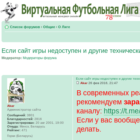
Список форумов
‹
Общие
‹
О Лиге
Если сайт игры недоступен и другие техничес
Модератор:
Модераторы форума
Если сайт игры недоступен и другие тех
Akar
26 фев 2016, 21:47
В современных ре
рекомендуем
зара
Akar
каналу:
https://t.me
Администратор сайта
Сообщений:
3801
Если у вас вообще
Благодарностей:
2816
Зарегистрирован:
20 авг 2001, 19:00
Откуда:
Минск, Беларусь
делать.
Рейтинг:
471
Горки (Беларусь)