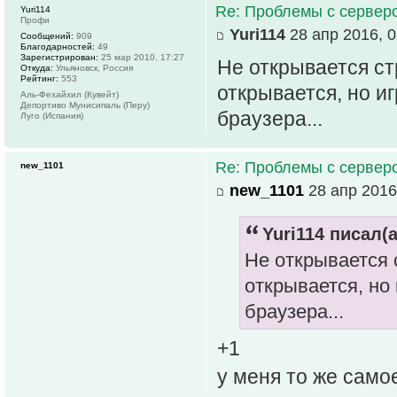
Re: Проблемы с серве
Yuri114
Профи
Yuri114
28 апр 2016, 0
Сообщений:
909
Благодарностей:
49
Зарегистрирован:
25 мар 2010, 17:27
Не открывается ст
Откуда:
Ульяновск, Россия
Рейтинг:
553
открывается, но иг
Аль-Фехайхил (Кувейт)
Депортиво Мунисипаль (Перу)
браузера...
Луго (Испания)
Re: Проблемы с серве
new_1101
new_1101
28 апр 2016
Yuri114 писал(а
Не открывается 
открывается, но 
браузера...
+1
у меня то же сам