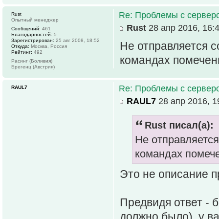
Re: Проблемы с серве
Rust
Опытный менеджер
Rust
28 апр 2016, 16:
Сообщений:
461
Благодарностей:
5
Зарегистрирован:
25 авг 2008, 18:52
Не отправляется с
Откуда:
Москва, Россия
Рейтинг:
492
командах помечены
Расинг (Боливия)
Брегенц (Австрия)
Re: Проблемы с серве
RAUL7
RAUL7
28 апр 2016, 1
Rust писал(а):
Не отправляется
командах помече
Это не описание п
Предвидя ответ - 
должно было), у в