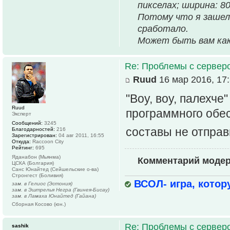
пикселах; ширина: 80
Потому что я зашел 
сработало.
Может быть вам как
Re: Проблемы с серве
Ruud
16 мар 2016, 17
"Воу, воу, палехч
Ruud
программного обес
Эксперт
Сообщений:
3245
составы не отпра
Благодарностей:
216
Зарегистрирован:
04 авг 2011, 16:55
Откуда:
Raccoon City
Рейтинг:
695
Яданабон (Мьянма)
Комментарий моде
ЦСКА (Болгария)
Санс Юнайтед (Сейшельские о-ва)
Стронгест (Боливия)
ВСОЛ- игра, котор
зам. в Гелиос (Эстония)
зам. в Эштрелья Негра (Гвинея-Бисау)
зам. в Ламаха Юнайтед (Гайана)
Сборная Косово (юн.)
Re: Проблемы с серве
sashik