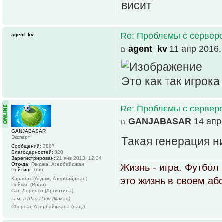
висит
Re: Проблемы с серве
agent_kv
agent_kv
11 апр 2016,
Это как так игрока
Re: Проблемы с серве
GANJABASAR
14 апр 
GANJABASAR
Эксперт
Такая генерация н
Сообщений:
3887
Благодарностей:
320
Зарегистрирован:
21 янв 2013, 12:34
Откуда:
Гянджа, Азербайджан
Жизнь - игра. Футбол
Рейтинг:
656
это жизнь в своем а
Карабах (Агдам, Азербайджан)
Пейкан (Иран)
Сан Лоренсо (Аргентина)
зам. в Шао Цзян (Макао)
Сборная Азербайджана (нац.)