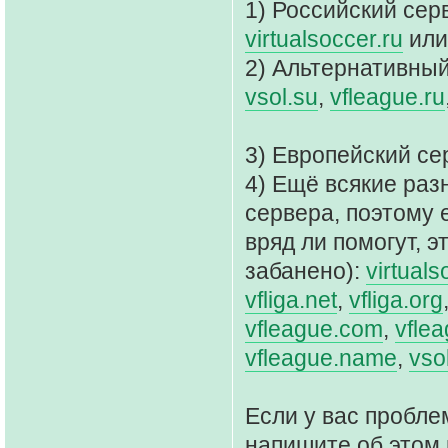
1) Российский сер
virtualsoccer.ru
ил
2) Альтернативный
vsol.su
,
vfleague.ru
3) Европейский се
4) Ещё всякие раз
сервера, поэтому 
вряд ли помогут, э
забанено):
virtuals
vfliga.net
,
vfliga.org
vfleague.com
,
vflea
vfleague.name
,
vso
Если у вас пробле
напишите об этом